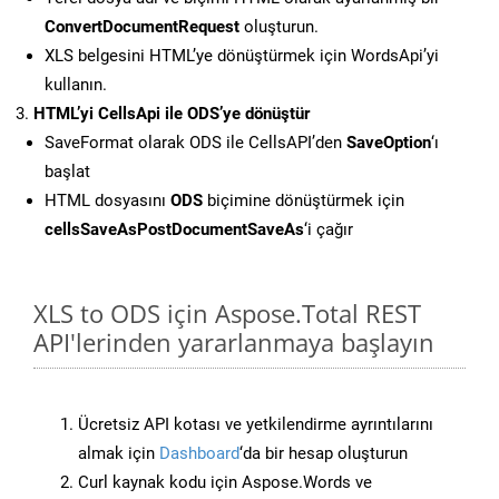
ConvertDocumentRequest
oluşturun.
XLS belgesini HTML’ye dönüştürmek için WordsApi’yi
kullanın.
HTML’yi CellsApi ile ODS’ye dönüştür
SaveFormat olarak ODS ile CellsAPI’den
SaveOption
‘ı
başlat
HTML dosyasını
ODS
biçimine dönüştürmek için
cellsSaveAsPostDocumentSaveAs
‘i çağır
XLS to ODS için Aspose.Total REST
API'lerinden yararlanmaya başlayın
Ücretsiz API kotası ve yetkilendirme ayrıntılarını
almak için
Dashboard
‘da bir hesap oluşturun
Curl kaynak kodu için Aspose.Words ve