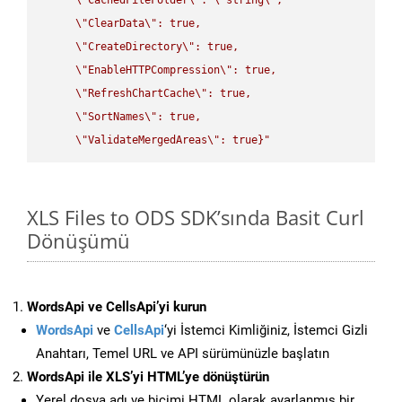
\"
ClearData
\"
: true,  

\"
CreateDirectory
\"
: true,  

\"
EnableHTTPCompression
\"
: true,  

\"
RefreshChartCache
\"
: true,  

\"
SortNames
\"
: true,  

\"
ValidateMergedAreas
\"
: true}"
XLS Files to ODS SDK’sında Basit Curl
Dönüşümü
WordsApi ve CellsApi’yi kurun
WordsApi
ve
CellsApi
‘yi İstemci Kimliğiniz, İstemci Gizli
Anahtarı, Temel URL ve API sürümünüzle başlatın
WordsApi ile XLS’yi HTML’ye dönüştürün
Yerel dosya adı ve biçimi HTML olarak ayarlanmış bir