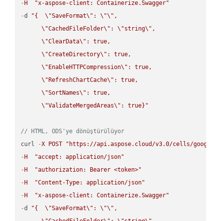
-
H
"x-aspose-client: Containerize.Swagger"
-
d 
"{  
\"
SaveFormat
\"
: 
\"
\"
,

\"
CachedFileFolder
\"
: 
\"
string
\"
,

\"
ClearData
\"
: true,  

\"
CreateDirectory
\"
: true,  

\"
EnableHTTPCompression
\"
: true,  

\"
RefreshChartCache
\"
: true,  

\"
SortNames
\"
: true,  

\"
ValidateMergedAreas
\"
: true}"
// HTML, ODS'ye dönüştürülüyor
curl 
-
X
POST
"https://api.aspose.cloud/v3.0/cells/google.
-
H
"accept: application/json"
-
H
"authorization: Bearer <token>"
-
H
"Content-Type: application/json"
-
H
"x-aspose-client: Containerize.Swagger"
-
d 
"{  
\"
SaveFormat
\"
: 
\"
\"
,

\"
CachedFileFolder
\"
: 
\"
string
\"
,
