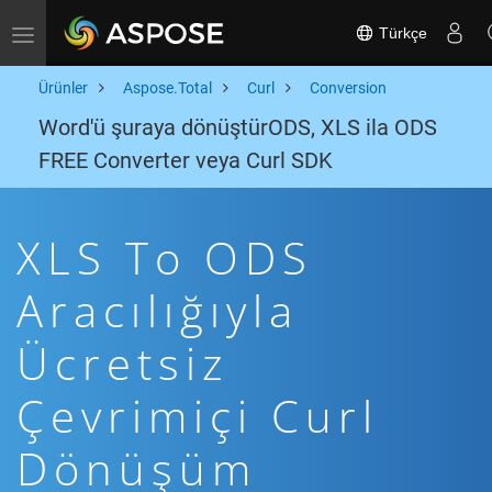
Türkçe
Toggle navigation
Ürünler
Aspose.Total
Curl
Conversion
Word'ü şuraya dönüştürODS, XLS ila ODS
FREE Converter veya Curl SDK
XLS To ODS
Aracılığıyla
Ücretsiz
Çevrimiçi Curl
Dönüşüm