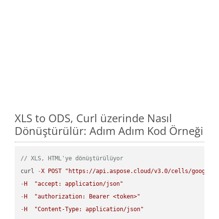
XLS to ODS, Curl üzerinde Nasıl
Dönüştürülür: Adım Adım Kod Örneği
// XLS, HTML'ye dönüştürülüyor
curl 
-
X
POST
"https://api.aspose.cloud/v3.0/cells/google.
-
H
"accept: application/json"
-
H
"authorization: Bearer <token>"
-
H
"Content-Type: application/json"