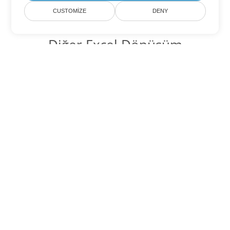
CUSTOMIZE
DENY
Diğer Excel Dönüşüm
Seçenekleri
XLS'yi DOC'ye dönüştür
DOC:
Microsoft Word Binary Format
XLS'yi DOT'ye dönüştür
DOT:
Microsoft Word Template Files
XLS'yi DOCX'ye dönüştür
DOCX:
Office 2007+ Word Document
XLS'yi DOCM'ye dönüştür
DOCM:
Microsoft Word 2007 Marco File