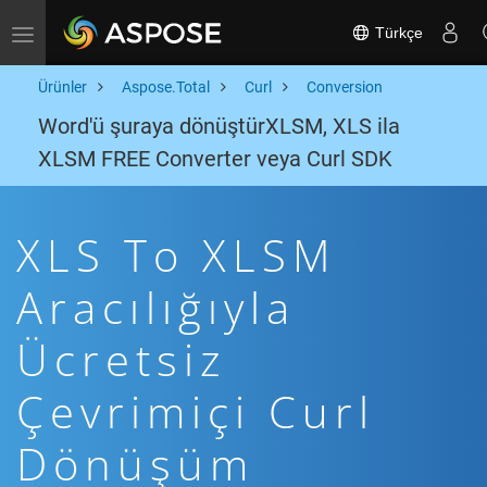
Türkçe
Toggle navigation
Ürünler
Aspose.Total
Curl
Conversion
Word'ü şuraya dönüştürXLSM, XLS ila
XLSM FREE Converter veya Curl SDK
XLS To XLSM
Aracılığıyla
Ücretsiz
Çevrimiçi Curl
Dönüşüm