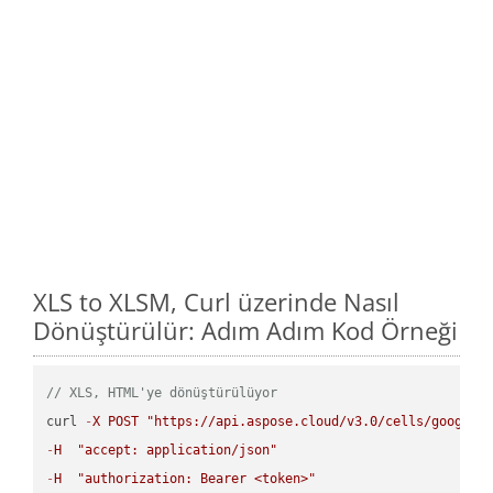
XLS to XLSM, Curl üzerinde Nasıl
Dönüştürülür: Adım Adım Kod Örneği
// XLS, HTML'ye dönüştürülüyor
curl 
-
X
POST
"https://api.aspose.cloud/v3.0/cells/google.
-
H
"accept: application/json"
-
H
"authorization: Bearer <token>"