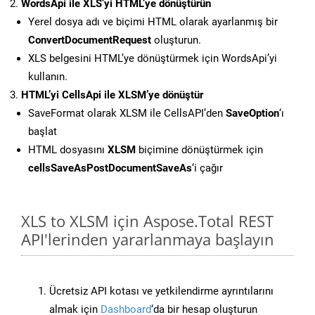
WordsApi ile XLS’yi HTML’ye dönüştürün
Yerel dosya adı ve biçimi HTML olarak ayarlanmış bir
ConvertDocumentRequest
oluşturun.
XLS belgesini HTML’ye dönüştürmek için WordsApi’yi
kullanın.
HTML’yi CellsApi ile XLSM’ye dönüştür
SaveFormat olarak XLSM ile CellsAPI’den
SaveOption
‘ı
başlat
HTML dosyasını
XLSM
biçimine dönüştürmek için
cellsSaveAsPostDocumentSaveAs
‘i çağır
XLS to XLSM için Aspose.Total REST
API'lerinden yararlanmaya başlayın
Ücretsiz API kotası ve yetkilendirme ayrıntılarını
almak için
Dashboard
‘da bir hesap oluşturun