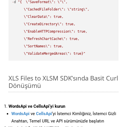
-
d 
"{  
\"
SaveFormat
\"
: 
\"
\"
,

\"
CachedFileFolder
\"
: 
\"
string
\"
,

\"
ClearData
\"
: true,  

\"
CreateDirectory
\"
: true,  

\"
EnableHTTPCompression
\"
: true,  

\"
RefreshChartCache
\"
: true,  

\"
SortNames
\"
: true,  

\"
ValidateMergedAreas
\"
: true}"
XLS Files to XLSM SDK’sında Basit Curl
Dönüşümü
WordsApi ve CellsApi’yi kurun
WordsApi
ve
CellsApi
‘yi İstemci Kimliğiniz, İstemci Gizli
Anahtarı, Temel URL ve API sürümünüzle başlatın