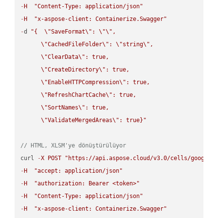
-
H
"Content-Type: application/json"
-
H
"x-aspose-client: Containerize.Swagger"
-
d 
"{  
\"
SaveFormat
\"
: 
\"
\"
,

\"
CachedFileFolder
\"
: 
\"
string
\"
,

\"
ClearData
\"
: true,  

\"
CreateDirectory
\"
: true,  

\"
EnableHTTPCompression
\"
: true,  

\"
RefreshChartCache
\"
: true,  

\"
SortNames
\"
: true,  

\"
ValidateMergedAreas
\"
: true}"
// HTML, XLSM'ye dönüştürülüyor
curl 
-
X
POST
"https://api.aspose.cloud/v3.0/cells/google.
-
H
"accept: application/json"
-
H
"authorization: Bearer <token>"
-
H
"Content-Type: application/json"
-
H
"x-aspose-client: Containerize.Swagger"