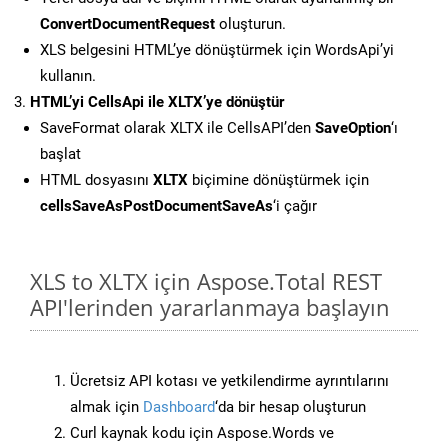
ConvertDocumentRequest
oluşturun.
XLS belgesini HTML’ye dönüştürmek için WordsApi’yi
kullanın.
HTML’yi CellsApi ile XLTX’ye dönüştür
SaveFormat olarak XLTX ile CellsAPI’den
SaveOption
‘ı
başlat
HTML dosyasını
XLTX
biçimine dönüştürmek için
cellsSaveAsPostDocumentSaveAs
‘i çağır
XLS to XLTX için Aspose.Total REST
API'lerinden yararlanmaya başlayın
Ücretsiz API kotası ve yetkilendirme ayrıntılarını
almak için
Dashboard
‘da bir hesap oluşturun
Curl kaynak kodu için Aspose.Words ve