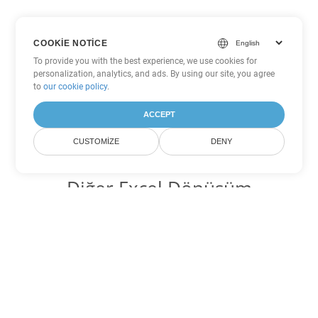
COOKIE NOTICE
To provide you with the best experience, we use cookies for
personalization, analytics, and ads. By using our site, you agree
to
our cookie policy
.
ACCEPT
CUSTOMIZE
DENY
Diğer Excel Dönüşüm
Seçenekleri
XLS'yi DOC'ye dönüştür
DOC:
Microsoft Word Binary Format
XLS'yi DOT'ye dönüştür