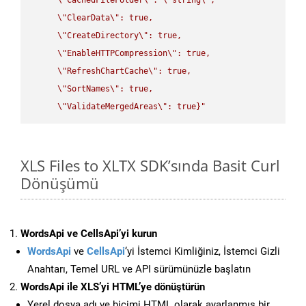
\"
ClearData
\"
: true,  

\"
CreateDirectory
\"
: true,  

\"
EnableHTTPCompression
\"
: true,  

\"
RefreshChartCache
\"
: true,  

\"
SortNames
\"
: true,  

\"
ValidateMergedAreas
\"
: true}"
XLS Files to XLTX SDK’sında Basit Curl
Dönüşümü
WordsApi ve CellsApi’yi kurun
WordsApi
ve
CellsApi
‘yi İstemci Kimliğiniz, İstemci Gizli
Anahtarı, Temel URL ve API sürümünüzle başlatın
WordsApi ile XLS’yi HTML’ye dönüştürün
Yerel dosya adı ve biçimi HTML olarak ayarlanmış bir