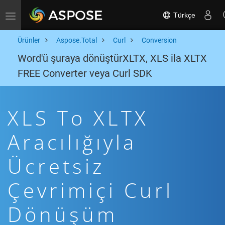
Türkçe
Toggle navigation
Ürünler
Aspose.Total
Curl
Conversion
Word'ü şuraya dönüştürXLTX, XLS ila XLTX
FREE Converter veya Curl SDK
XLS To XLTX
Aracılığıyla
Ücretsiz
Çevrimiçi Curl
Dönüşüm