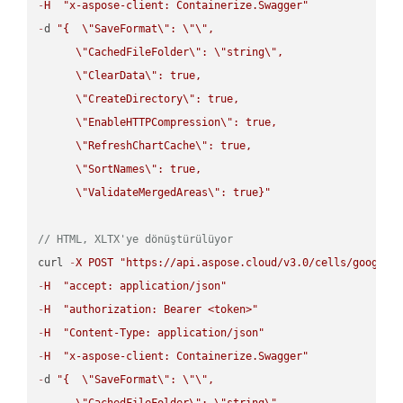
-
H
"x-aspose-client: Containerize.Swagger"
-
d 
"{  
\"
SaveFormat
\"
: 
\"
\"
,

\"
CachedFileFolder
\"
: 
\"
string
\"
,

\"
ClearData
\"
: true,  

\"
CreateDirectory
\"
: true,  

\"
EnableHTTPCompression
\"
: true,  

\"
RefreshChartCache
\"
: true,  

\"
SortNames
\"
: true,  

\"
ValidateMergedAreas
\"
: true}"
// HTML, XLTX'ye dönüştürülüyor
curl 
-
X
POST
"https://api.aspose.cloud/v3.0/cells/google.
-
H
"accept: application/json"
-
H
"authorization: Bearer <token>"
-
H
"Content-Type: application/json"
-
H
"x-aspose-client: Containerize.Swagger"
-
d 
"{  
\"
SaveFormat
\"
: 
\"
\"
,

\"
CachedFileFolder
\"
: 
\"
string
\"
,
