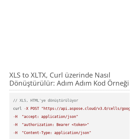
XLS to XLTX, Curl üzerinde Nasıl
Dönüştürülür: Adım Adım Kod Örneği
// XLS, HTML'ye dönüştürülüyor
curl 
-
X
POST
"https://api.aspose.cloud/v3.0/cells/google.
-
H
"accept: application/json"
-
H
"authorization: Bearer <token>"
-
H
"Content-Type: application/json"