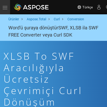
Türkçe
Toggle navigation
Ürünler
Aspose.Total
Curl
Conversion
Word'ü şuraya dönüştürSWF, XLSB ila SWF
FREE Converter veya Curl SDK
XLSB To SWF
Aracılığıyla
Ücretsiz
Çevrimiçi Curl
Dönüşüm