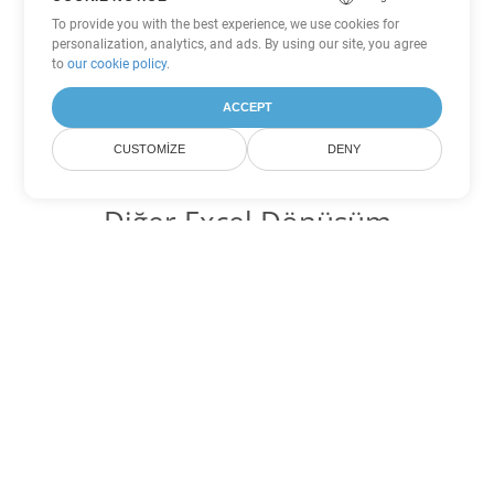
To provide you with the best experience, we use cookies for
personalization, analytics, and ads. By using our site, you agree
to
our cookie policy
.
ACCEPT
CUSTOMIZE
DENY
Diğer Excel Dönüşüm
Seçenekleri
XLSB'yi DOC'ye dönüştür
DOC:
Microsoft Word Binary Format
XLSB'yi DOT'ye dönüştür
DOT:
Microsoft Word Template Files
XLSB'yi DOCX'ye dönüştür