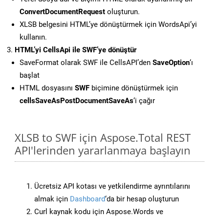
ConvertDocumentRequest
oluşturun.
XLSB belgesini HTML’ye dönüştürmek için WordsApi’yi
kullanın.
HTML’yi CellsApi ile SWF’ye dönüştür
SaveFormat olarak SWF ile CellsAPI’den
SaveOption
‘ı
başlat
HTML dosyasını
SWF
biçimine dönüştürmek için
cellsSaveAsPostDocumentSaveAs
‘i çağır
XLSB to SWF için Aspose.Total REST
API'lerinden yararlanmaya başlayın
Ücretsiz API kotası ve yetkilendirme ayrıntılarını
almak için
Dashboard
‘da bir hesap oluşturun
Curl kaynak kodu için Aspose.Words ve