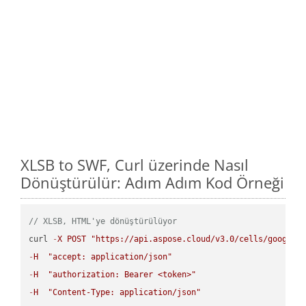
XLSB to SWF, Curl üzerinde Nasıl
Dönüştürülür: Adım Adım Kod Örneği
// XLSB, HTML'ye dönüştürülüyor
curl 
-
X
POST
"https://api.aspose.cloud/v3.0/cells/google.
-
H
"accept: application/json"
-
H
"authorization: Bearer <token>"
-
H
"Content-Type: application/json"