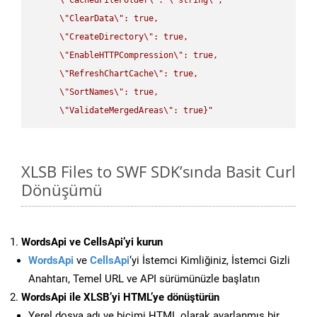
\"
ClearData
\"
: true,  

\"
CreateDirectory
\"
: true,  

\"
EnableHTTPCompression
\"
: true,  

\"
RefreshChartCache
\"
: true,  

\"
SortNames
\"
: true,  

\"
ValidateMergedAreas
\"
: true}"
XLSB Files to SWF SDK’sında Basit Curl
Dönüşümü
WordsApi ve CellsApi’yi kurun
WordsApi
ve
CellsApi
‘yi İstemci Kimliğiniz, İstemci Gizli
Anahtarı, Temel URL ve API sürümünüzle başlatın
WordsApi ile XLSB’yi HTML’ye dönüştürün
Yerel dosya adı ve biçimi HTML olarak ayarlanmış bir