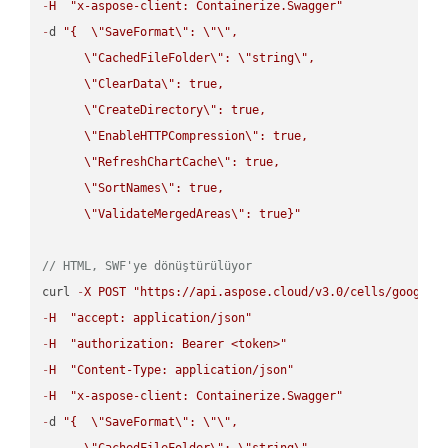
-
H
"x-aspose-client: Containerize.Swagger"
-
d 
"{  
\"
SaveFormat
\"
: 
\"
\"
,

\"
CachedFileFolder
\"
: 
\"
string
\"
,

\"
ClearData
\"
: true,  

\"
CreateDirectory
\"
: true,  

\"
EnableHTTPCompression
\"
: true,  

\"
RefreshChartCache
\"
: true,  

\"
SortNames
\"
: true,  

\"
ValidateMergedAreas
\"
: true}"
// HTML, SWF'ye dönüştürülüyor
curl 
-
X
POST
"https://api.aspose.cloud/v3.0/cells/google.
-
H
"accept: application/json"
-
H
"authorization: Bearer <token>"
-
H
"Content-Type: application/json"
-
H
"x-aspose-client: Containerize.Swagger"
-
d 
"{  
\"
SaveFormat
\"
: 
\"
\"
,

\"
CachedFileFolder
\"
: 
\"
string
\"
,
