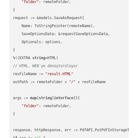
"folder"
: remoteFolder,

}

request := &models.SaveAsRequest{

    Name: ToStringPointer(remoteName),

    SaveOptionsData: &requestSaveOptionsData,

    Optionals: options,

}

%!(EXTRA 
string
// HTML, WEB'ye dönüştürülüyor
resFileName := 
"result.HTML"
outPath := remoteFolder + 
"/"
 + resFileName

args := 
map
[
string
]
interface
{}{

"folder"
: remoteFolder,

}

if
 err != 
nil
 {
