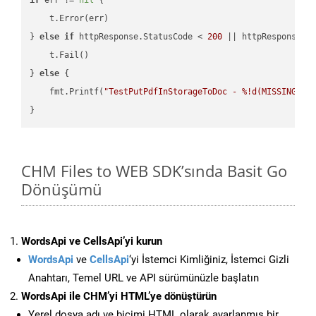
    t.Error(err)

} 
else
if
 httpResponse.StatusCode < 
200
 || httpResponse.S
    t.Fail()

} 
else
 {

    fmt.Printf(
"TestPutPdfInStorageToDoc - %!d(MISSING)\n
CHM Files to WEB SDK’sında Basit Go
Dönüşümü
WordsApi ve CellsApi’yi kurun
WordsApi
ve
CellsApi
‘yi İstemci Kimliğiniz, İstemci Gizli
Anahtarı, Temel URL ve API sürümünüzle başlatın
WordsApi ile CHM’yi HTML’ye dönüştürün
Yerel dosya adı ve biçimi HTML olarak ayarlanmış bir