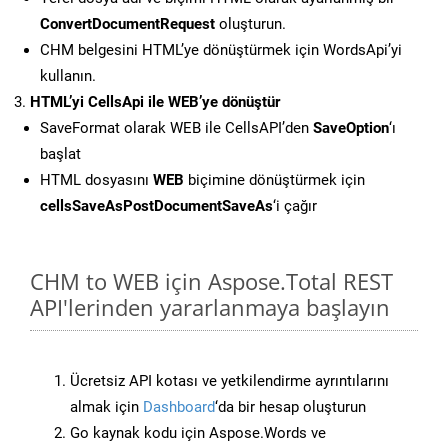
ConvertDocumentRequest
oluşturun.
CHM belgesini HTML’ye dönüştürmek için WordsApi’yi
kullanın.
HTML’yi CellsApi ile WEB’ye dönüştür
SaveFormat olarak WEB ile CellsAPI’den
SaveOption
‘ı
başlat
HTML dosyasını
WEB
biçimine dönüştürmek için
cellsSaveAsPostDocumentSaveAs
‘i çağır
CHM to WEB için Aspose.Total REST
API'lerinden yararlanmaya başlayın
Ücretsiz API kotası ve yetkilendirme ayrıntılarını
almak için
Dashboard
‘da bir hesap oluşturun
Go kaynak kodu için Aspose.Words ve