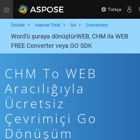
Türkçe
Toggle navigation
Ürünler
Aspose.Total
Go
Conversion
Word'ü şuraya dönüştürWEB, CHM ila WEB
FREE Converter veya GO SDK
CHM To WEB
Aracılığıyla
Ücretsiz
Çevrimiçi Go
Dönüşüm