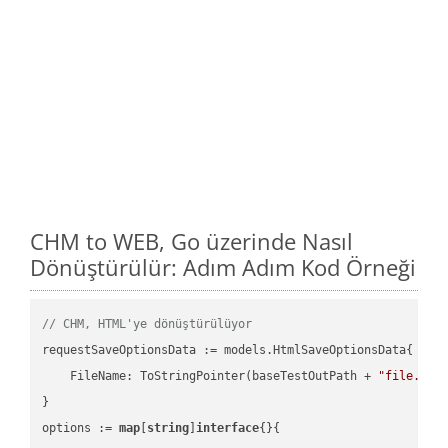
CHM to WEB, Go üzerinde Nasıl
Dönüştürülür: Adım Adım Kod Örneği
// CHM, HTML'ye dönüştürülüyor
requestSaveOptionsData := models.HtmlSaveOptionsData{

    FileName: ToStringPointer(baseTestOutPath + 
"file.CHM
}

options := 
map
[
string
]
interface
{}{
