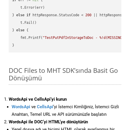
    t.Error(err)

} 
else
if
 httpResponse.StatusCode < 
200
 || httpResponse.S
    t.Fail()

} 
else
 {

    fmt.Printf(
"TestPutPdfInStorageToDoc - %!d(MISSING)\n
DOC Files to MHT SDK’sında Basit Go
Dönüşümü
WordsApi ve CellsApi’yi kurun
WordsApi
ve
CellsApi
‘yi İstemci Kimliğiniz, İstemci Gizli
Anahtarı, Temel URL ve API sürümünüzle başlatın
WordsApi ile DOC’yi HTML’ye dönüştürün
Yerel dosya adı ve biçimi HTML olarak ayarlanmış bir