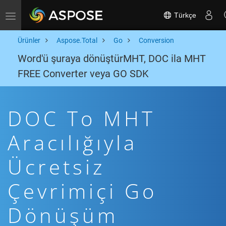
Türkçe
Toggle navigation
Ürünler
Aspose.Total
Go
Conversion
Word'ü şuraya dönüştürMHT, DOC ila MHT
FREE Converter veya GO SDK
DOC To MHT
Aracılığıyla
Ücretsiz
Çevrimiçi Go
Dönüşüm