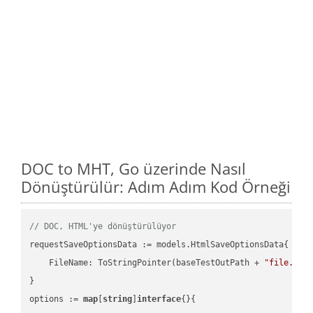
DOC to MHT, Go üzerinde Nasıl
Dönüştürülür: Adım Adım Kod Örneği
// DOC, HTML'ye dönüştürülüyor
requestSaveOptionsData := models.HtmlSaveOptionsData{

    FileName: ToStringPointer(baseTestOutPath + 
"file.DOC
}

options := 
map
[
string
]
interface
{}{
