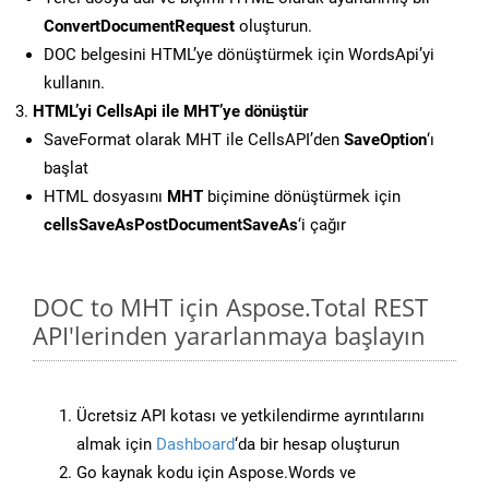
ConvertDocumentRequest
oluşturun.
DOC belgesini HTML’ye dönüştürmek için WordsApi’yi
kullanın.
HTML’yi CellsApi ile MHT’ye dönüştür
SaveFormat olarak MHT ile CellsAPI’den
SaveOption
‘ı
başlat
HTML dosyasını
MHT
biçimine dönüştürmek için
cellsSaveAsPostDocumentSaveAs
‘i çağır
DOC to MHT için Aspose.Total REST
API'lerinden yararlanmaya başlayın
Ücretsiz API kotası ve yetkilendirme ayrıntılarını
almak için
Dashboard
‘da bir hesap oluşturun
Go kaynak kodu için Aspose.Words ve