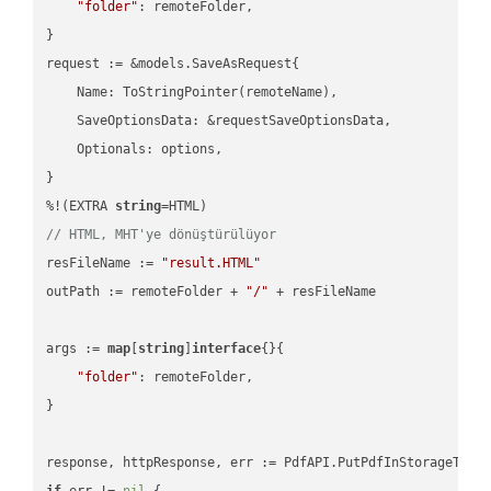
"folder"
: remoteFolder,

}

request := &models.SaveAsRequest{

    Name: ToStringPointer(remoteName),

    SaveOptionsData: &requestSaveOptionsData,

    Optionals: options,

}

%!(EXTRA 
string
// HTML, MHT'ye dönüştürülüyor
resFileName := 
"result.HTML"
outPath := remoteFolder + 
"/"
 + resFileName

args := 
map
[
string
]
interface
{}{

"folder"
: remoteFolder,

}

if
 err != 
nil
 {
