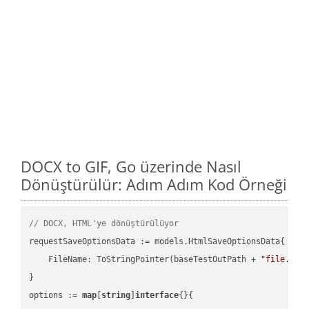
DOCX to GIF, Go üzerinde Nasıl
Dönüştürülür: Adım Adım Kod Örneği
// DOCX, HTML'ye dönüştürülüyor
requestSaveOptionsData := models.HtmlSaveOptionsData{

    FileName: ToStringPointer(baseTestOutPath + 
"file.DOC
}

options := 
map
[
string
]
interface
{}{
