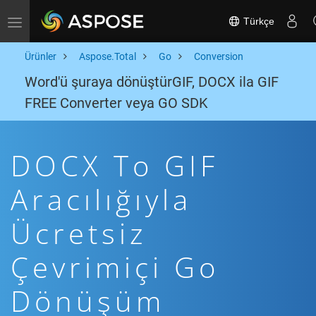
Türkçe
Toggle navigation
Ürünler
Aspose.Total
Go
Conversion
Word'ü şuraya dönüştürGIF, DOCX ila GIF
FREE Converter veya GO SDK
DOCX To GIF
Aracılığıyla
Ücretsiz
Çevrimiçi Go
Dönüşüm