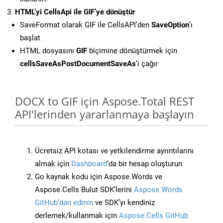
HTML’yi CellsApi ile GIF’ye dönüştür
SaveFormat olarak GIF ile CellsAPI’den
SaveOption
‘ı
başlat
HTML dosyasını
GIF
biçimine dönüştürmek için
cellsSaveAsPostDocumentSaveAs
‘i çağır
DOCX to GIF için Aspose.Total REST
API'lerinden yararlanmaya başlayın
Ücretsiz API kotası ve yetkilendirme ayrıntılarını
almak için
Dashboard
‘da bir hesap oluşturun
Go kaynak kodu için Aspose.Words ve
Aspose.Cells Bulut SDK’lerini
Aspose.Words
GitHub’dan edinin
ve SDK’yı kendiniz
derlemek/kullanmak için
Aspose.Cells GitHub