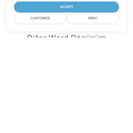
ACCEPT
CUSTOMIZE
DENY
Diğer Word Dönüşüm
Seçenekleri
DOCX'yi DOC'ye dönüştür
DOC:
Microsoft Word Binary Format
DOCX'yi DOT'ye dönüştür
DOT:
Microsoft Word Template Files
DOCX'yi DOCM'ye dönüştür
DOCM:
Microsoft Word 2007 Marco File
DOCX'yi DOTX'ye dönüştür