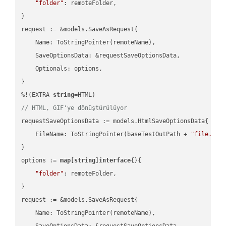
"folder"
: remoteFolder,

}

request := &models.SaveAsRequest{

    Name: ToStringPointer(remoteName),

    SaveOptionsData: &requestSaveOptionsData,

    Optionals: options,

}

%!(EXTRA 
string
// HTML, GIF'ye dönüştürülüyor
requestSaveOptionsData := models.HtmlSaveOptionsData{

    FileName: ToStringPointer(baseTestOutPath + 
"file.HTM
}

options := 
map
[
string
]
interface
{}{

"folder"
: remoteFolder,

}

request := &models.SaveAsRequest{

    Name: ToStringPointer(remoteName),

    SaveOptionsData: &requestSaveOptionsData,
