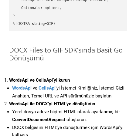
    Optionals: options,

}

%!(EXTRA 
string
=GIF)
DOCX Files to GIF SDK’sında Basit Go
Dönüşümü
WordsApi ve CellsApi’yi kurun
WordsApi
ve
CellsApi
‘yi İstemci Kimliğiniz, İstemci Gizli
Anahtarı, Temel URL ve API sürümünüzle başlatın
WordsApi ile DOCX’yi HTML’ye dönüştürün
Yerel dosya adı ve biçimi HTML olarak ayarlanmış bir
ConvertDocumentRequest
oluşturun.
DOCX belgesini HTML’ye dönüştürmek için WordsApi’yi
kullanın.