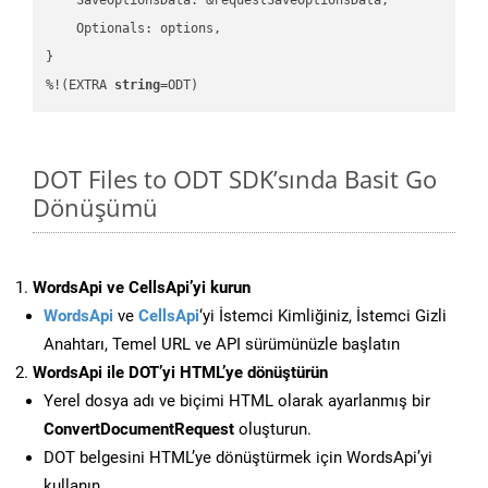
    Optionals: options,

}

%!(EXTRA 
string
=ODT)
DOT Files to ODT SDK’sında Basit Go
Dönüşümü
WordsApi ve CellsApi’yi kurun
WordsApi
ve
CellsApi
‘yi İstemci Kimliğiniz, İstemci Gizli
Anahtarı, Temel URL ve API sürümünüzle başlatın
WordsApi ile DOT’yi HTML’ye dönüştürün
Yerel dosya adı ve biçimi HTML olarak ayarlanmış bir
ConvertDocumentRequest
oluşturun.
DOT belgesini HTML’ye dönüştürmek için WordsApi’yi
kullanın.