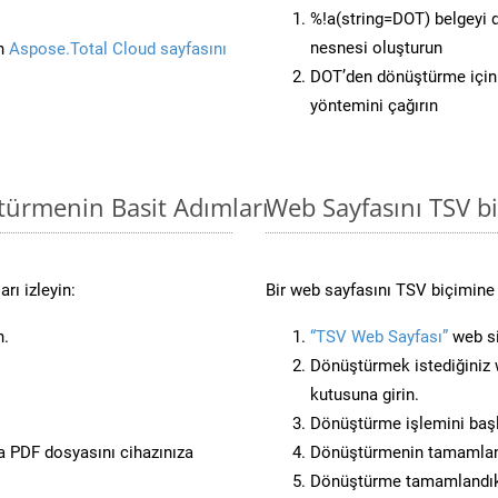
%!a(string=DOT) belgeyi
nesnesi oluşturun
in
Aspose.Total Cloud sayfasını
DOT’den dönüştürme için 
yöntemini çağırın
türmenin Basit Adımları
Web Sayfasını TSV 
rı izleyin:
Bir web sayfasını TSV biçimine 
n.
“TSV Web Sayfası”
web si
Dönüştürmek istediğiniz w
kutusuna girin.
Dönüştürme işlemini başl
 PDF dosyasını cihazınıza
Dönüştürmenin tamamlan
Dönüştürme tamamlandıkta