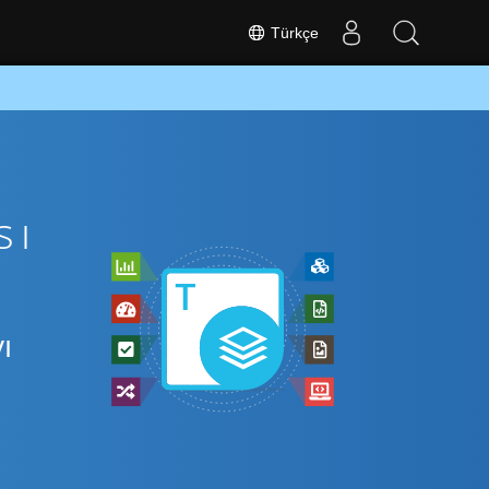
Türkçe
sı
ı