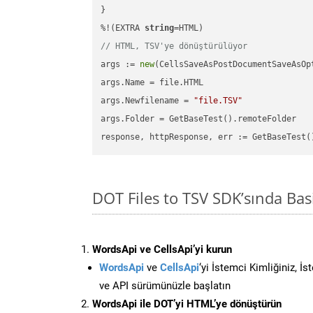
}

%!(EXTRA 
string
// HTML, TSV'ye dönüştürülüyor
args := 
new
(CellsSaveAsPostDocumentSaveAsOpt
args.Name = file.HTML

args.Newfilename = 
"file.TSV"
args.Folder = GetBaseTest().remoteFolder

DOT Files to TSV SDK’sında B
WordsApi ve CellsApi’yi kurun
WordsApi
ve
CellsApi
‘yi İstemci Kimliğiniz, İ
ve API sürümünüzle başlatın
WordsApi ile DOT’yi HTML’ye dönüştürün