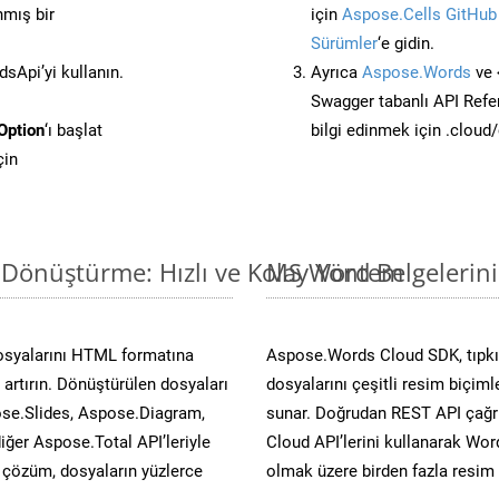
nmış bir
için
Aspose.Cells GitHub
Sürümler
‘e gidin.
Api’yi kullanın.
Ayrıca
Aspose.Words
ve 
Swagger tabanlı API Refe
Option
‘ı başlat
bilgi edinmek için .cloud
çin
 Dönüştürme: Hızlı ve Kolay Yöntem
MS Word Belgelerin
osyalarını HTML formatına
Aspose.Words Cloud SDK, tıpkı 
artırın. Dönüştürülen dosyaları
dosyalarını çeşitli resim biçim
se.Slides, Aspose.Diagram,
sunar. Doğrudan REST API çağrı
er Aspose.Total API’leriyle
Cloud API’lerini kullanarak Wor
ü çözüm, dosyaların yüzlerce
olmak üzere birden fazla resim 