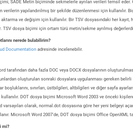
mi, SADE Metin biçiminde sekmelerle ayrılan verileri temsil eder. 
 verilerin yapılandırılmış bir şekilde düzenlenmesi için kullanılır. 
 aktarma ve değişim için kullanılır. Bir TSV dosyasındaki her kayıt, h
ur. TSV dosya biçimi için ortam türü metin/sekme ayrılmış değerlerdi
larını nerede bulabilirim?
oud Documentation
adresinde incelenebilir.
Word tarafından daha fazla DOC veya DOCX dosyalarının oluşturulması
unlardan oluşturulan sonraki dosyalara uygulanması gereken belirli k
boşluklarını, sınırları, üstbilgileri, altbilgileri ve diğer sayfa ayarları
e kullanılır. DOT dosya biçimi Microsoft Word 2003 ve önceki kişil
 varsayılan olarak, normal.dot dosyasına göre her yeni belgeyi açar.
lanır. Microsoft Word 2007'de, DOT dosya biçimi Office OpenXML taba
i mi?