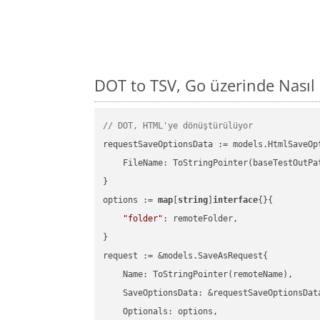
DOT to TSV, Go üzerinde Nası
// DOT, HTML'ye dönüştürülüyor
requestSaveOptionsData := models.HtmlSaveOpt
    FileName: ToStringPointer(baseTestOutPa
}

options := 
map
[
string
]
interface
{}{

"folder"
: remoteFolder,

}

request := &models.SaveAsRequest{

    Name: ToStringPointer(remoteName),

    SaveOptionsData: &requestSaveOptionsData
    Optionals: options,
