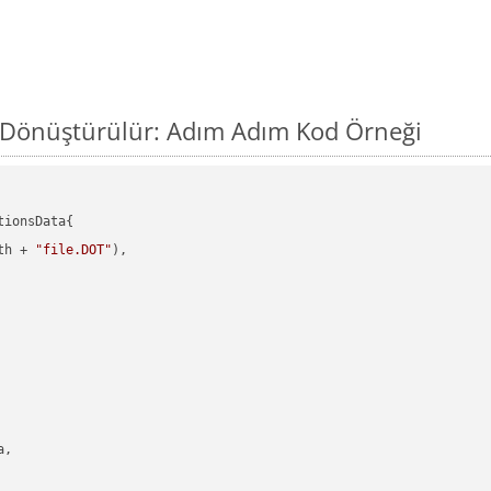
l Dönüştürülür: Adım Adım Kod Örneği
ionsData{

th + 
"file.DOT"
),

,
