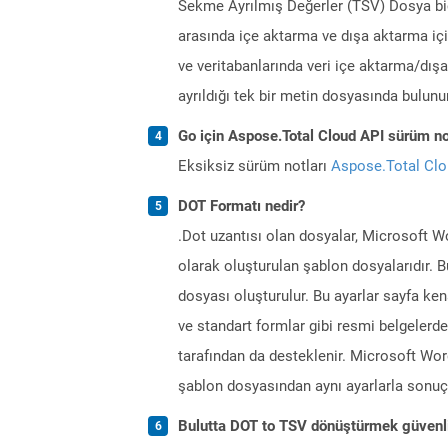
Sekme Ayrılmış Değerler (TSV) Dosya biçi
arasında içe aktarma ve dışa aktarma için
ve veritabanlarında veri içe aktarma/dışa
ayrıldığı tek bir metin dosyasında bulun
Go için Aspose.Total Cloud API sürüm not
Eksiksiz sürüm notları
Aspose.Total Cl
DOT Formatı nedir?
.Dot uzantısı olan dosyalar, Microsoft 
olarak oluşturulan şablon dosyalarıdır. B
dosyası oluşturulur. Bu ayarlar sayfa kenar 
ve standart formlar gibi resmi belgelerd
tarafından da desteklenir. Microsoft Word
şablon dosyasından aynı ayarlarla sonuç
Bulutta DOT to TSV dönüştürmek güvenl