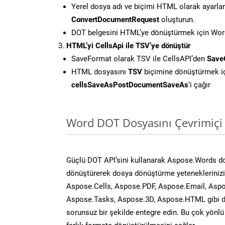
Yerel dosya adı ve biçimi HTML olarak ayarla
ConvertDocumentRequest
oluşturun.
DOT belgesini HTML’ye dönüştürmek için Words
HTML’yi CellsApi ile TSV’ye dönüştür
SaveFormat olarak TSV ile CellsAPI’den
Save
HTML dosyasını
TSV
biçimine dönüştürmek i
cellsSaveAsPostDocumentSaveAs
‘i çağır
Word DOT Dosyasını Çevrimiçi
Güçlü DOT API’sini kullanarak Aspose.Words d
dönüştürerek dosya dönüştürme yeteneklerinizi 
Aspose.Cells, Aspose.PDF, Aspose.Email, Aspo
Aspose.Tasks, Aspose.3D, Aspose.HTML gibi diğ
sorunsuz bir şekilde entegre edin. Bu çok yönl