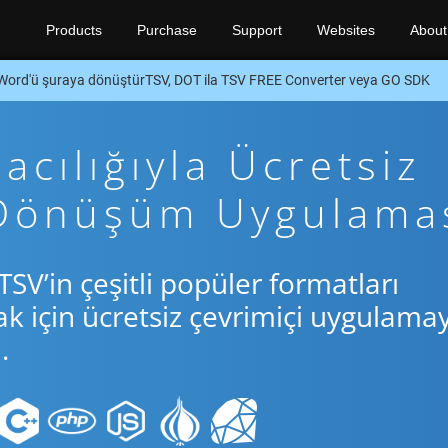
Products
Purchase
Support
Websites
About
Word'ü şuraya dönüştürTSV, DOT ila TSV FREE Converter veya GO SDK
cılığıyla Ücretsiz
 Dönüşüm Uygulama
TSV’in çeşitli popüler formatları
için ücretsiz çevrimiçi uygulamay
.