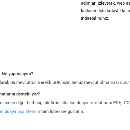
adımları izleyerek, web sa
kullanım için kolaylıkla i
indirebilirsiniz.
m. Ne yapmalıyım?
larak da mevcuttur. Gerekli SDK’nızın henüz mevcut olmaması duru
atlarını destekliyor?
ilesinden diğer herhangi bir ürün ailesine dosya formatlarını PDF, 
n dosya biçimlerinin
tam listesine göz atın.