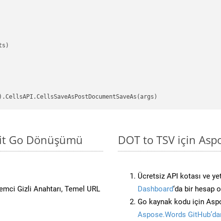
s)

asit Go Dönüşümü
DOT to TSV için Asp
Ücretsiz API kotası ve yet
stemci Gizli Anahtarı, Temel URL
Dashboard
‘da bir hesap 
Go kaynak kodu için Aspo
Aspose.Words GitHub’dan