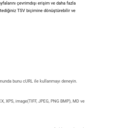
yfalarını çevrimdışı erişim ve daha fazla
stediğiniz TSV biçimine dönüştürebilir ve
munda bunu cURL ile kullanmayı deneyin.
DOCX, XPS, image(TIFF, JPEG, PNG BMP), MD ve