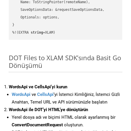
    Name: ToStringPointer(remoteName),

    SaveOptionsData: &requestSaveOptionsData,

    Optionals: options,

}

%!(EXTRA 
string
=XLAM)
DOT Files to XLAM SDK’sında Basit Go
Dönüşümü
WordsApi ve CellsApi’yi kurun
WordsApi
ve
CellsApi
‘yi İstemci Kimliğiniz, İstemci Gizli
Anahtarı, Temel URL ve API sürümünüzle başlatın
WordsApi ile DOT’yi HTML’ye dönüştürün
Yerel dosya adı ve biçimi HTML olarak ayarlanmış bir
ConvertDocumentRequest
oluşturun.