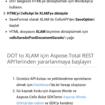
DOT belgesini HTML’ye dönüştürmek için WordsApi’yi
kullanın.
HTML’yi CellsApi ile XLAM’ye dönüştür
SaveFormat olarak XLAM ile CellsAPI’den
SaveOption
‘ı
başlat
HTML dosyasını
XLAM
biçimine dönüştürmek için
cellsSaveAsPostDocumentSaveAs
‘i çağır
DOT to XLAM için Aspose.Total REST
API'lerinden yararlanmaya başlayın
Ücretsiz API kotası ve yetkilendirme ayrıntılarını
almak için
Dashboard
‘da bir hesap oluşturun
Go kaynak kodu için Aspose.Words ve
Aspose.Cells Bulut SDK’lerini
Aspose.Words
GitHub’dan edinin
ve SDK’yı kendiniz