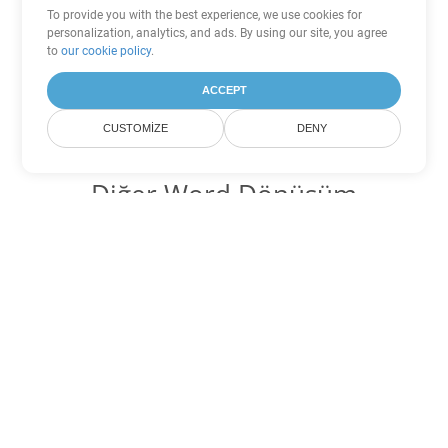
To provide you with the best experience, we use cookies for
personalization, analytics, and ads. By using our site, you agree
to
our cookie policy
.
ACCEPT
CUSTOMIZE
DENY
Diğer Word Dönüşüm
Seçenekleri
DOT'yi DOC'ye dönüştür
DOC:
Microsoft Word Binary Format
DOT'yi DOCX'ye dönüştür
DOCX:
Office 2007+ Word Document
DOT'yi DOCM'ye dönüştür