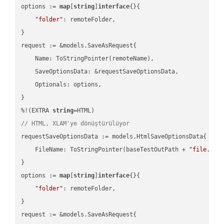
options := 
map
[
string
]
interface
{}{

"folder"
: remoteFolder,

}

request := &models.SaveAsRequest{

    Name: ToStringPointer(remoteName),

    SaveOptionsData: &requestSaveOptionsData,

    Optionals: options,

}

%!(EXTRA 
string
// HTML, XLAM'ye dönüştürülüyor
requestSaveOptionsData := models.HtmlSaveOptionsData{

    FileName: ToStringPointer(baseTestOutPath + 
"file.HTM
}

options := 
map
[
string
]
interface
{}{

"folder"
: remoteFolder,

}

request := &models.SaveAsRequest{
