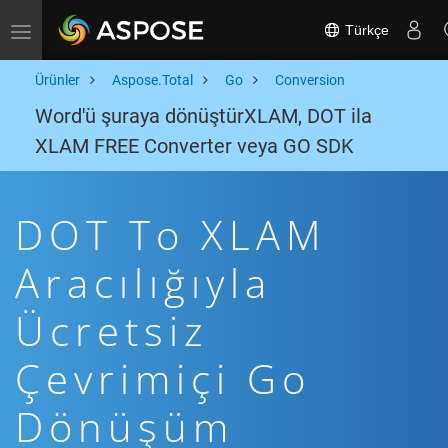
Türkçe
Toggle navigation
Ürünler
Aspose.Total
Go
Conversion
Word'ü şuraya dönüştürXLAM, DOT ila
XLAM FREE Converter veya GO SDK
DOT To XLAM
Aracılığıyla
Ücretsiz
Çevrimiçi Go
Dönüşüm