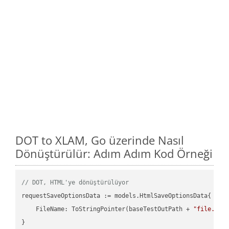
DOT to XLAM, Go üzerinde Nasıl
Dönüştürülür: Adım Adım Kod Örneği
// DOT, HTML'ye dönüştürülüyor
requestSaveOptionsData := models.HtmlSaveOptionsData{

    FileName: ToStringPointer(baseTestOutPath + 
"file.DOT
}
