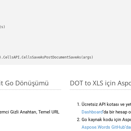
s)

asit Go Dönüşümü
DOT to XLS için Asp
Ücretsiz API kotası ve yet
stemci Gizli Anahtarı, Temel URL
Dashboard
‘da bir hesap 
Go kaynak kodu için Aspo
Aspose.Words GitHub’dan