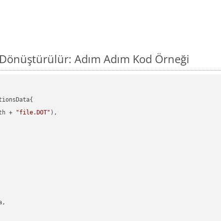
l Dönüştürülür: Adım Adım Kod Örneği
ionsData{

th + 
"file.DOT"
),

,
