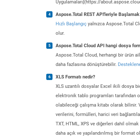
Uygulamaları](https://about.aspose.cloud
Aspose.Total REST API'leriyle Başlamak
Hızlı Başlangıç
yalnızca Aspose.Total Clo
olur.
Aspose.Total Cloud API hangi dosya form
Aspose.Total Cloud, herhangi bir ürün a
daha fazlasına dönüştürebilir.
Desteklene
XLS Formatı nedir?
XLS uzantılı dosyalar Excel ikili dosya b
elektronik tablo programları tarafından o
olabileceği çalışma kitabı olarak bilinir.
verilerini, formülleri, harici veri bağlant
TXT, HTML, XPS ve diğerleri dahil olmak 
daha açık ve yapılandırılmış bir format 