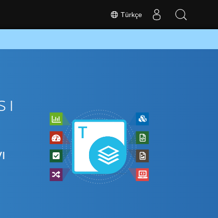
Türkçe
sı
ı