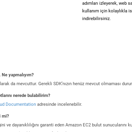
adımları izleyerek, web sa
kullanım için kolaylıkla i
indirebilirsiniz.
m. Ne yapmalıyım?
larak da mevcuttur. Gerekli SDK’nızın henüz mevcut olmaması duru
larını nerede bulabilirim?
oud Documentation
adresinde incelenebilir.
i mi?
ini ve dayanıklılığını garanti eden Amazon EC2 bulut sunucularını ku