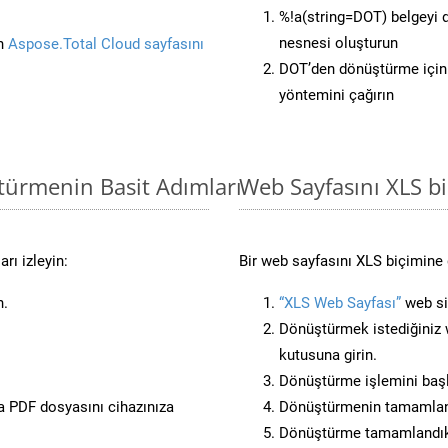
%!a(string=DOT) belgeyi
nesnesi oluşturun
in
Aspose.Total Cloud sayfasını
DOT’den dönüştürme için 
yöntemini çağırın
türmenin Basit Adımları
Web Sayfasını XLS 
rı izleyin:
Bir web sayfasını XLS biçimine 
n.
“XLS Web Sayfası”
web sit
Dönüştürmek istediğiniz w
kutusuna girin.
Dönüştürme işlemini başl
 PDF dosyasını cihazınıza
Dönüştürmenin tamamlan
Dönüştürme tamamlandıkta