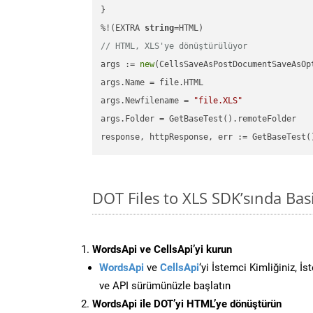
}

%!(EXTRA 
string
// HTML, XLS'ye dönüştürülüyor
args := 
new
(CellsSaveAsPostDocumentSaveAsOpt
args.Name = file.HTML

args.Newfilename = 
"file.XLS"
args.Folder = GetBaseTest().remoteFolder

DOT Files to XLS SDK’sında B
WordsApi ve CellsApi’yi kurun
WordsApi
ve
CellsApi
‘yi İstemci Kimliğiniz, İ
ve API sürümünüzle başlatın
WordsApi ile DOT’yi HTML’ye dönüştürün