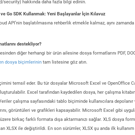
/security) hakkında daha fazla bilgi edinin.
 ve Go SDK Kullanmak: Yeni Başlayanlar İçin Kılavuz
ud API’nin başlatılmasına rehberlik etmekle kalmaz, aynı zamanda g
atlarını destekliyor?
ilesinden diğer herhangi bir ürün ailesine dosya formatlarını PDF, 
n dosya biçimlerinin
tam listesine göz atın.
içimini temsil eder. Bu tür dosyalar Microsoft Excel ve OpenOffice C
luşturulabilir. Excel tarafından kaydedilen dosya, her çalışma kitabı
 Veriler çalışma sayfasındaki tablo biçiminde kullanıcılara depolanır 
ılarını, görüntüleri ve grafikleri kapsayabilir. Microsoft Excel gibi uyg
üzere birkaç farklı formata dışa aktarmanızı sağlar. XLS dosya form
olan XLSX ile değiştirildi. En son sürümler, XLSX şu anda ilk kullan