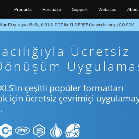
Products
Purchase
Support
Websites
About
Word'ü şuraya dönüştürXLS, DOT ila XLS FREE Converter veya GO SDK
cılığıyla Ücretsiz
 Dönüşüm Uygulama
XLS’in çeşitli popüler formatları
için ücretsiz çevrimiçi uygulamay
.