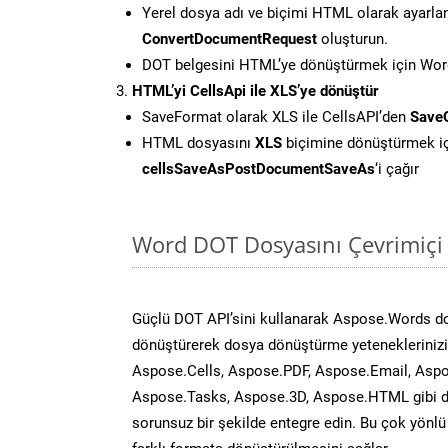
Yerel dosya adı ve biçimi HTML olarak ayarla
ConvertDocumentRequest
oluşturun.
DOT belgesini HTML’ye dönüştürmek için Words
HTML’yi CellsApi ile XLS’ye dönüştür
SaveFormat olarak XLS ile CellsAPI’den
SaveO
HTML dosyasını
XLS
biçimine dönüştürmek i
cellsSaveAsPostDocumentSaveAs
‘i çağır
Word DOT Dosyasını Çevrimiçi
Güçlü DOT API’sini kullanarak Aspose.Words d
dönüştürerek dosya dönüştürme yeteneklerinizi 
Aspose.Cells, Aspose.PDF, Aspose.Email, Aspo
Aspose.Tasks, Aspose.3D, Aspose.HTML gibi diğ
sorunsuz bir şekilde entegre edin. Bu çok yönl