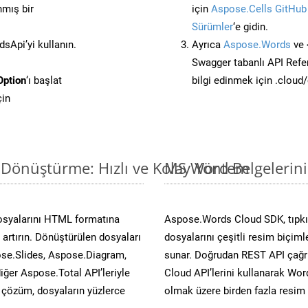
nmış bir
için
Aspose.Cells GitHub
Sürümler
‘e gidin.
Api’yi kullanın.
Ayrıca
Aspose.Words
ve 
Swagger tabanlı API Refe
ption
‘ı başlat
bilgi edinmek için .cloud
çin
 Dönüştürme: Hızlı ve Kolay Yöntem
MS Word Belgelerin
osyalarını HTML formatına
Aspose.Words Cloud SDK, tıpkı 
artırın. Dönüştürülen dosyaları
dosyalarını çeşitli resim biçim
se.Slides, Aspose.Diagram,
sunar. Doğrudan REST API çağrı
er Aspose.Total API’leriyle
Cloud API’lerini kullanarak Wor
ü çözüm, dosyaların yüzlerce
olmak üzere birden fazla resim 