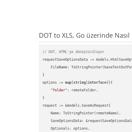
DOT to XLS, Go üzerinde Nası
// DOT, HTML'ye dönüştürülüyor
requestSaveOptionsData := models.HtmlSaveOpt
    FileName: ToStringPointer(baseTestOutPa
}

options := 
map
[
string
]
interface
{}{

"folder"
: remoteFolder,

}

request := &models.SaveAsRequest{

    Name: ToStringPointer(remoteName),

    SaveOptionsData: &requestSaveOptionsData
    Optionals: options,
