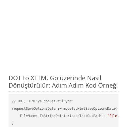
DOT to XLTM, Go üzerinde Nasıl
Dönüştürülür: Adım Adım Kod Örneği
// DOT, HTML'ye dönüştürülüyor
requestSaveOptionsData := models.HtmlSaveOptionsData{

    FileName: ToStringPointer(baseTestOutPath + 
"file.DOT
}
