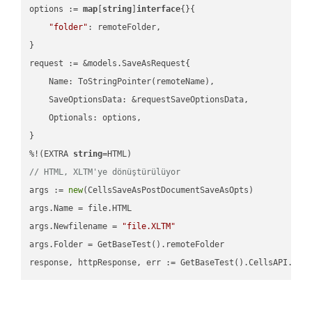
options := 
map
[
string
]
interface
{}{

"folder"
: remoteFolder,

}

request := &models.SaveAsRequest{

    Name: ToStringPointer(remoteName),

    SaveOptionsData: &requestSaveOptionsData,

    Optionals: options,

}

%!(EXTRA 
string
// HTML, XLTM'ye dönüştürülüyor
args := 
new
(CellsSaveAsPostDocumentSaveAsOpts)

args.Name = file.HTML

args.Newfilename = 
"file.XLTM"
args.Folder = GetBaseTest().remoteFolder
