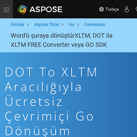
Türkçe
Toggle navigation
Ürünler
Aspose.Total
Go
Conversion
Word'ü şuraya dönüştürXLTM, DOT ila
XLTM FREE Converter veya GO SDK
DOT To XLTM
Aracılığıyla
Ücretsiz
Çevrimiçi Go
Dönüşüm