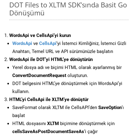
DOT Files to XLTM SDK’sında Basit Go
Dönüşümü
WordsApi ve CellsApi’yi kurun
WordsApi
ve
CellsApi
‘yi İstemci Kimliğiniz, İstemci Gizli
Anahtarı, Temel URL ve API sürümünüzle başlatın
WordsApi ile DOT’yi HTML’ye dönüştürün
Yerel dosya adı ve biçimi HTML olarak ayarlanmış bir
ConvertDocumentRequest
oluşturun.
DOT belgesini HTML’ye dönüştürmek için WordsApi’yi
kullanın.
HTML’yi CellsApi ile XLTM’ye dönüştür
SaveFormat olarak XLTM ile CellsAPI’den
SaveOption
‘ı
başlat
HTML dosyasını
XLTM
biçimine dönüştürmek için
cellsSaveAsPostDocumentSaveAs
‘i çağır