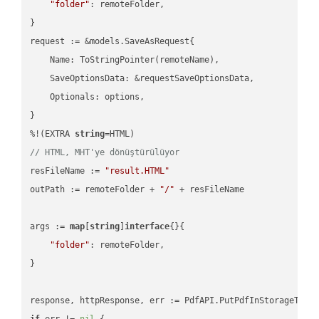
"folder"
: remoteFolder,

}

request := &models.SaveAsRequest{

    Name: ToStringPointer(remoteName),

    SaveOptionsData: &requestSaveOptionsData,

    Optionals: options,

}

%!(EXTRA 
string
// HTML, MHT'ye dönüştürülüyor
resFileName := 
"result.HTML"
outPath := remoteFolder + 
"/"
 + resFileName

args := 
map
[
string
]
interface
{}{

"folder"
: remoteFolder,

}

if
 err != 
nil
 {
