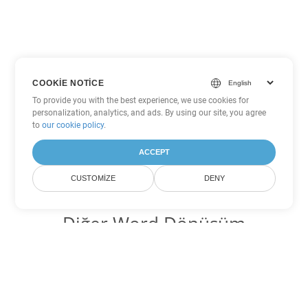
COOKIE NOTICE
To provide you with the best experience, we use cookies for
personalization, analytics, and ads. By using our site, you agree
to
our cookie policy
.
ACCEPT
CUSTOMIZE
DENY
Diğer Word Dönüşüm
Seçenekleri
DOTM'yi DOC'ye dönüştür
DOC:
Microsoft Word Binary Format