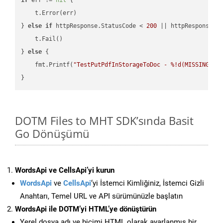
    t.Error(err)

} 
else
if
 httpResponse.StatusCode < 
200
 || httpResponse.S
    t.Fail()

} 
else
 {

    fmt.Printf(
"TestPutPdfInStorageToDoc - %!d(MISSING)\n
DOTM Files to MHT SDK’sında Basit
Go Dönüşümü
WordsApi ve CellsApi’yi kurun
WordsApi
ve
CellsApi
‘yi İstemci Kimliğiniz, İstemci Gizli
Anahtarı, Temel URL ve API sürümünüzle başlatın
WordsApi ile DOTM’yi HTML’ye dönüştürün
Yerel dosya adı ve biçimi HTML olarak ayarlanmış bir