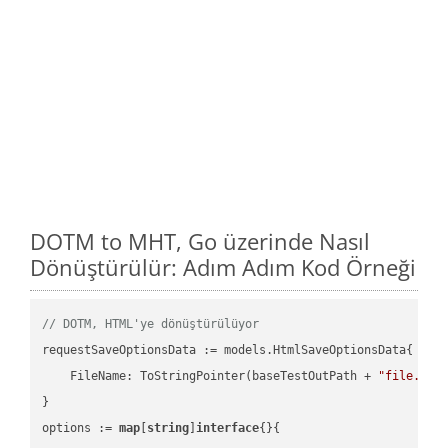
DOTM to MHT, Go üzerinde Nasıl
Dönüştürülür: Adım Adım Kod Örneği
// DOTM, HTML'ye dönüştürülüyor
requestSaveOptionsData := models.HtmlSaveOptionsData{

    FileName: ToStringPointer(baseTestOutPath + 
"file.DOT
}

options := 
map
[
string
]
interface
{}{
