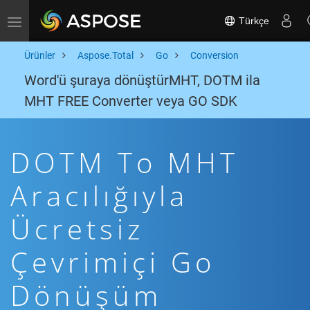
Türkçe
Toggle navigation
Ürünler
Aspose.Total
Go
Conversion
Word'ü şuraya dönüştürMHT, DOTM ila
MHT FREE Converter veya GO SDK
DOTM To MHT
Aracılığıyla
Ücretsiz
Çevrimiçi Go
Dönüşüm