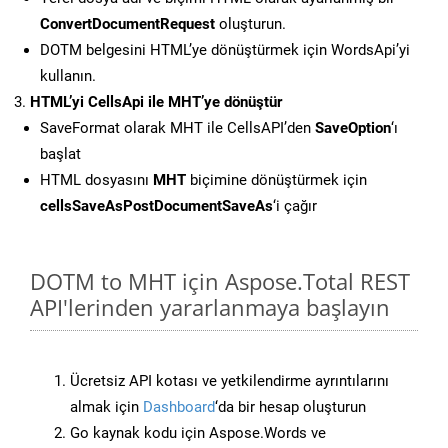
ConvertDocumentRequest
oluşturun.
DOTM belgesini HTML’ye dönüştürmek için WordsApi’yi
kullanın.
HTML’yi CellsApi ile MHT’ye dönüştür
SaveFormat olarak MHT ile CellsAPI’den
SaveOption
‘ı
başlat
HTML dosyasını
MHT
biçimine dönüştürmek için
cellsSaveAsPostDocumentSaveAs
‘i çağır
DOTM to MHT için Aspose.Total REST
API'lerinden yararlanmaya başlayın
Ücretsiz API kotası ve yetkilendirme ayrıntılarını
almak için
Dashboard
‘da bir hesap oluşturun
Go kaynak kodu için Aspose.Words ve