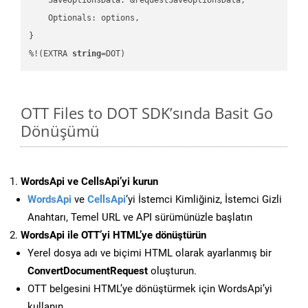
    Optionals: options,

}

%!(EXTRA 
string
=DOT)
OTT Files to DOT SDK’sında Basit Go
Dönüşümü
WordsApi ve CellsApi’yi kurun
WordsApi
ve
CellsApi
‘yi İstemci Kimliğiniz, İstemci Gizli
Anahtarı, Temel URL ve API sürümünüzle başlatın
WordsApi ile OTT’yi HTML’ye dönüştürün
Yerel dosya adı ve biçimi HTML olarak ayarlanmış bir
ConvertDocumentRequest
oluşturun.
OTT belgesini HTML’ye dönüştürmek için WordsApi’yi
kullanın.