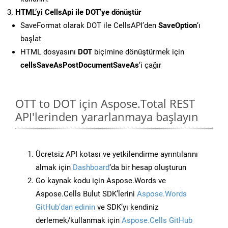
HTML’yi CellsApi ile DOT’ye dönüştür
SaveFormat olarak DOT ile CellsAPI’den
SaveOption
‘ı
başlat
HTML dosyasını
DOT
biçimine dönüştürmek için
cellsSaveAsPostDocumentSaveAs
‘i çağır
OTT to DOT için Aspose.Total REST
API'lerinden yararlanmaya başlayın
Ücretsiz API kotası ve yetkilendirme ayrıntılarını
almak için
Dashboard
‘da bir hesap oluşturun
Go kaynak kodu için Aspose.Words ve
Aspose.Cells Bulut SDK’lerini
Aspose.Words
GitHub’dan edinin
ve SDK’yı kendiniz
derlemek/kullanmak için
Aspose.Cells GitHub