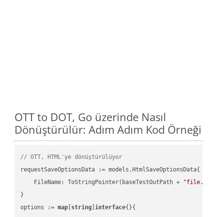
OTT to DOT, Go üzerinde Nasıl
Dönüştürülür: Adım Adım Kod Örneği
// OTT, HTML'ye dönüştürülüyor
requestSaveOptionsData := models.HtmlSaveOptionsData{

    FileName: ToStringPointer(baseTestOutPath + 
"file.OTT
}

options := 
map
[
string
]
interface
{}{
