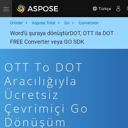
Türkçe
Toggle navigation
Ürünler
Aspose.Total
Go
Conversion
Word'ü şuraya dönüştürDOT, OTT ila DOT
FREE Converter veya GO SDK
OTT To DOT
Aracılığıyla
Ücretsiz
Çevrimiçi Go
Dönüşüm