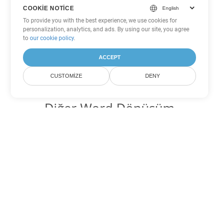
COOKIE NOTICE
To provide you with the best experience, we use cookies for
personalization, analytics, and ads. By using our site, you agree
to
our cookie policy
.
ACCEPT
CUSTOMIZE
DENY
Diğer Word Dönüşüm
Seçenekleri
OTT'yi DOC'ye dönüştür
DOC:
Microsoft Word Binary Format
OTT'yi DOT'ye dönüştür
DOT:
Microsoft Word Template Files