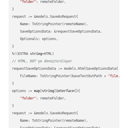
"folder"
: remoteFolder,

}

request := &models.SaveAsRequest{

    Name: ToStringPointer(remoteName),

    SaveOptionsData: &requestSaveOptionsData,

    Optionals: options,

}

%!(EXTRA 
string
// HTML, DOT'ye dönüştürülüyor
requestSaveOptionsData := models.HtmlSaveOptionsData{

    FileName: ToStringPointer(baseTestOutPath + 
"file.HTM
}

options := 
map
[
string
]
interface
{}{

"folder"
: remoteFolder,

}

request := &models.SaveAsRequest{

    Name: ToStringPointer(remoteName),

    SaveOptionsData: &requestSaveOptionsData,
