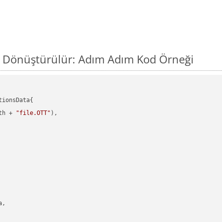
l Dönüştürülür: Adım Adım Kod Örneği
ionsData{

th + 
"file.OTT"
),

,
