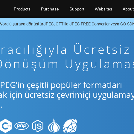
Products
Purchase
Support
Websites
About
Word'ü şuraya dönüştürJPEG, OTT ila JPEG FREE Converter veya GO SD
acılığıyla Ücretsiz
 Dönüşüm Uygulama
PEG’in çeşitli popüler formatları
için ücretsiz çevrimiçi uygulamay
.