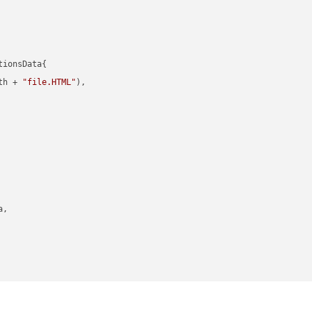
ionsData{

th + 
"file.HTML"
),

,
