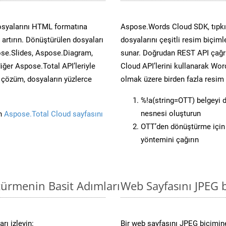
osyalarını HTML formatına
Aspose.Words Cloud SDK, tıpkı 
artırın. Dönüştürülen dosyaları
dosyalarını çeşitli resim biçim
se.Slides, Aspose.Diagram,
sunar. Doğrudan REST API çağrı
er Aspose.Total API’leriyle
Cloud API’lerini kullanarak Wor
ü çözüm, dosyaların yüzlerce
olmak üzere birden fazla resim 
%!a(string=OTT) belgeyi
nesnesi oluşturun
in
Aspose.Total Cloud sayfasını
OTT’den dönüştürme için 
yöntemini çağırın
türmenin Basit Adımları
Web Sayfasını JPEG
rı izleyin:
Bir web sayfasını JPEG biçimine