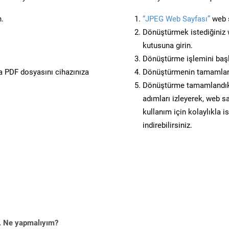
n.
“JPEG Web Sayfası”
web s
Dönüştürmek istediğiniz w
kutusuna girin.
Dönüştürme işlemini başl
 PDF dosyasını cihazınıza
Dönüştürmenin tamamlan
Dönüştürme tamamlandıkta
adımları izleyerek, web sa
kullanım için kolaylıkla i
indirebilirsiniz.
m. Ne yapmalıyım?