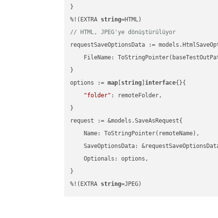
}

%!(EXTRA 
string
// HTML, JPEG'ye dönüştürülüyor
requestSaveOptionsData := models.HtmlSaveOpt
    FileName: ToStringPointer(baseTestOutPa
}

options := 
map
[
string
]
interface
{}{

"folder"
: remoteFolder,

}

request := &models.SaveAsRequest{

    Name: ToStringPointer(remoteName),

    SaveOptionsData: &requestSaveOptionsData
    Optionals: options,

}

%!(EXTRA 
string
=JPEG)