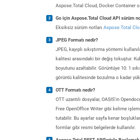
Aspose.Total Cloud, Docker Container o
Go için Aspose.Total Cloud API sürüm not
Eksiksiz sürüm notları
Aspose.Total Cl
JPEG Formatı nedir?
JPEG, kayıplı sıkıştırma yöntemi kullanı
kalitesi arasındaki bir değiş tokuştur. K
boyutunu azaltabilir. Görüntüye 10: 1 sıkı
görüntü kalitesinde bozulma o kadar yük
OTT Formatı nedir?
OTT uzantılı dosyalar, OASIS'in Opendocu
Free OpenOffice Writer gibi kelime işlemc
tutabilir. Bu ayarlar sayfa kenar boşlukların
formlar gibi resmi belgelerde kullanılır.
Aspose.Total REST API'leriyle Başlamak