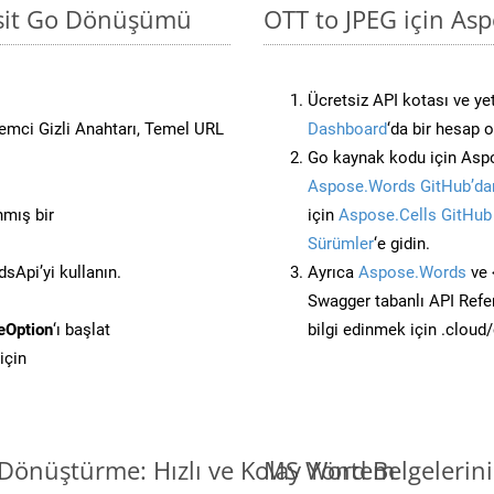
asit Go Dönüşümü
OTT to JPEG için Asp
Ücretsiz API kotası ve yet
stemci Gizli Anahtarı, Temel URL
Dashboard
‘da bir hesap 
Go kaynak kodu için Aspo
Aspose.Words GitHub’dan
nmış bir
için
Aspose.Cells GitHub
Sürümler
‘e gidin.
Api’yi kullanın.
Ayrıca
Aspose.Words
ve 
Swagger tabanlı API Refe
eOption
‘ı başlat
bilgi edinmek için .cloud
için
Dönüştürme: Hızlı ve Kolay Yöntem
MS Word Belgelerin