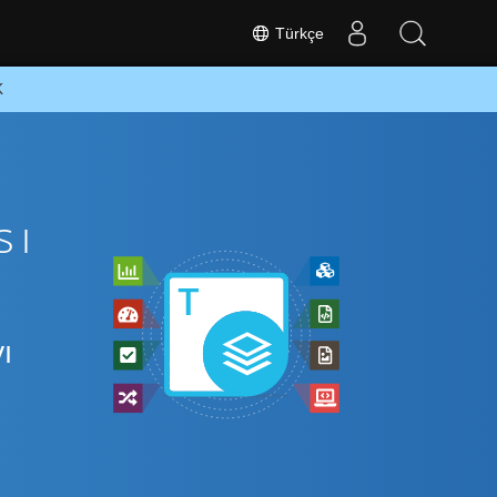
Türkçe
K
sı
ı