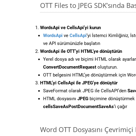
OTT Files to JPEG SDK’sında B
WordsApi ve CellsApi’yi kurun
WordsApi
ve
CellsApi
‘yi İstemci Kimliğiniz, İ
ve API sürümünüzle başlatın
WordsApi ile OTT’yi HTML’ye dönüştürün
Yerel dosya adı ve biçimi HTML olarak ayarla
ConvertDocumentRequest
oluşturun.
OTT belgesini HTML’ye dönüştürmek için Words
HTML’yi CellsApi ile JPEG’ye dönüştür
SaveFormat olarak JPEG ile CellsAPI’den
Sav
HTML dosyasını
JPEG
biçimine dönüştürmek 
cellsSaveAsPostDocumentSaveAs
‘i çağır
Word OTT Dosyasını Çevrimiçi 