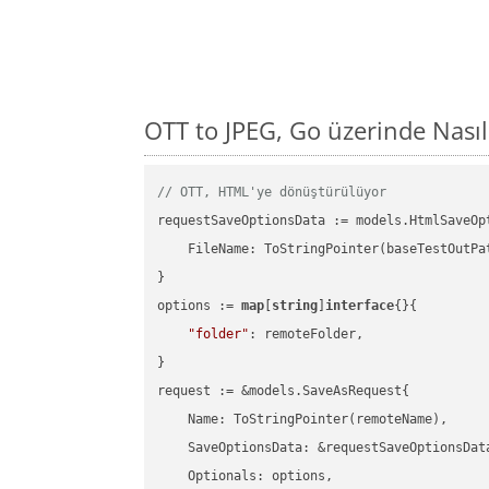
OTT to JPEG, Go üzerinde Nası
// OTT, HTML'ye dönüştürülüyor
requestSaveOptionsData := models.HtmlSaveOpt
    FileName: ToStringPointer(baseTestOutPa
}

options := 
map
[
string
]
interface
{}{

"folder"
: remoteFolder,

}

request := &models.SaveAsRequest{

    Name: ToStringPointer(remoteName),

    SaveOptionsData: &requestSaveOptionsData
    Optionals: options,
