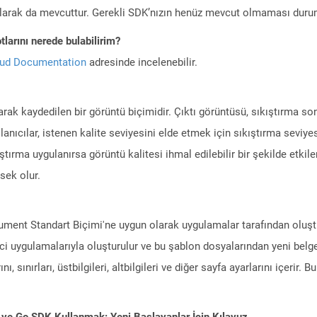
larak da mevcuttur. Gerekli SDK’nızın henüz mevcut olmaması duru
larını nerede bulabilirim?
oud Documentation
adresinde incelenebilir.
larak kaydedilen bir görüntü biçimidir. Çıktı görüntüsü, sıkıştırma 
ullanıcılar, istenen kalite seviyesini elde etmek için sıkıştırma sevi
ştırma uygulanırsa görüntü kalitesi ihmal edilebilir bir şekilde etkil
sek olur.
ment Standart Biçimi'ne uygun olarak uygulamalar tarafından oluştur
i uygulamalarıyla oluşturulur ve bu şablon dosyalarından yeni belgel
ı, sınırları, üstbilgileri, altbilgileri ve diğer sayfa ayarlarını içerir. 
 ve Go SDK Kullanmak: Yeni Başlayanlar İçin Kılavuz