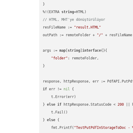
}

%!(EXTRA 
string
// HTML, MHT'ye dönüştürülüyor
resFileName := 
"result.HTML"
outPath := remoteFolder + 
"/"
 + resFileName

args := 
map
[
string
]
interface
{}{

"folder"
: remoteFolder,

}

if
 err != 
nil
 {

    t.Error(err)

} 
else
if
 httpResponse.StatusCode < 
200
 || 
    t.Fail()

} 
else
 {

    fmt.Printf(
"TestPutPdfInStorageToDoc - 