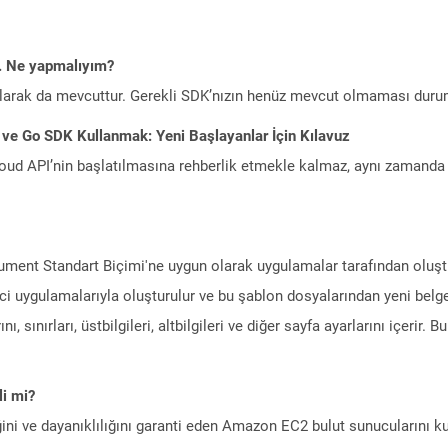
m. Ne yapmalıyım?
larak da mevcuttur. Gerekli SDK’nızın henüz mevcut olmaması duru
 ve Go SDK Kullanmak: Yeni Başlayanlar İçin Kılavuz
ud API’nin başlatılmasına rehberlik etmekle kalmaz, aynı zamanda g
ment Standart Biçimi'ne uygun olarak uygulamalar tarafından oluştur
i uygulamalarıyla oluşturulur ve bu şablon dosyalarından yeni belgel
ı, sınırları, üstbilgileri, altbilgileri ve diğer sayfa ayarlarını içerir. 
i mi?
ini ve dayanıklılığını garanti eden Amazon EC2 bulut sunucularını ku