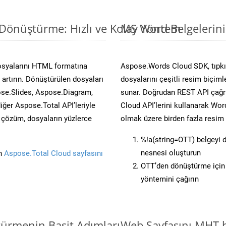
Dönüştürme: Hızlı ve Kolay Yöntem
MS Word Belgelerin
osyalarını HTML formatına
Aspose.Words Cloud SDK, tıpkı
artırın. Dönüştürülen dosyaları
dosyalarını çeşitli resim biçim
se.Slides, Aspose.Diagram,
sunar. Doğrudan REST API çağrı
er Aspose.Total API’leriyle
Cloud API’lerini kullanarak Wor
ü çözüm, dosyaların yüzlerce
olmak üzere birden fazla resim 
%!a(string=OTT) belgeyi
nesnesi oluşturun
in
Aspose.Total Cloud sayfasını
OTT’den dönüştürme için 
yöntemini çağırın
türmenin Basit Adımları
Web Sayfasını MHT 