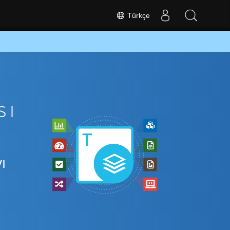
Türkçe
sı
ı