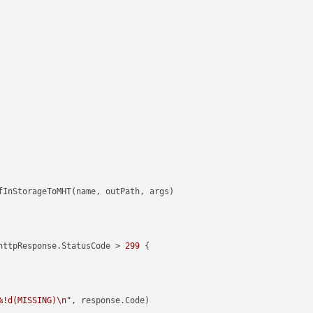
httpResponse.StatusCode > 
299
 {

%!d(MISSING)\n"
, response.Code)
