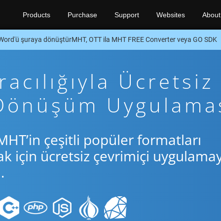
Products
Purchase
Support
Websites
About
Word'ü şuraya dönüştürMHT, OTT ila MHT FREE Converter veya GO SDK
acılığıyla Ücretsiz
 Dönüşüm Uygulama
HT’in çeşitli popüler formatları
için ücretsiz çevrimiçi uygulamay
.