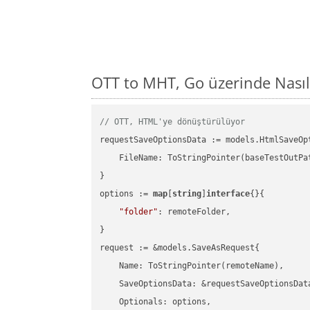
OTT to MHT, Go üzerinde Nası
// OTT, HTML'ye dönüştürülüyor
requestSaveOptionsData := models.HtmlSaveOpt
    FileName: ToStringPointer(baseTestOutPa
}

options := 
map
[
string
]
interface
{}{

"folder"
: remoteFolder,

}

request := &models.SaveAsRequest{

    Name: ToStringPointer(remoteName),

    SaveOptionsData: &requestSaveOptionsData
    Optionals: options,
