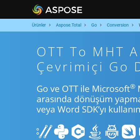
Ürünler
Aspose.Total
Go
Conversion
OTT To MHT Ar
Çevrimiçi Go
®
Go ve OTT ile Microsoft
M
arasında dönüşüm yapmak 
veya Word SDK’yı kullanın