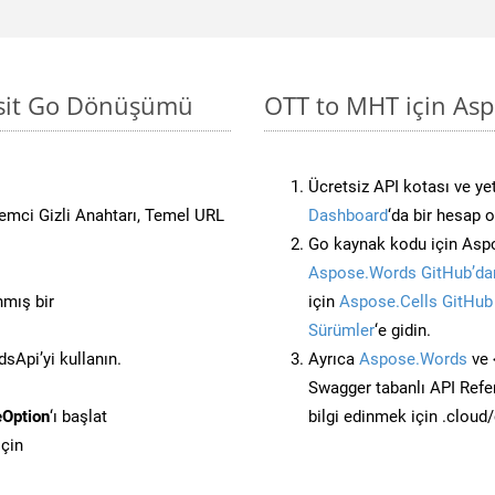
asit Go Dönüşümü
OTT to MHT için Asp
Ücretsiz API kotası ve yet
stemci Gizli Anahtarı, Temel URL
Dashboard
‘da bir hesap 
Go kaynak kodu için Aspo
Aspose.Words GitHub’dan
nmış bir
için
Aspose.Cells GitHub
Sürümler
‘e gidin.
Api’yi kullanın.
Ayrıca
Aspose.Words
ve 
Swagger tabanlı API Refe
Option
‘ı başlat
bilgi edinmek için .cloud
çin