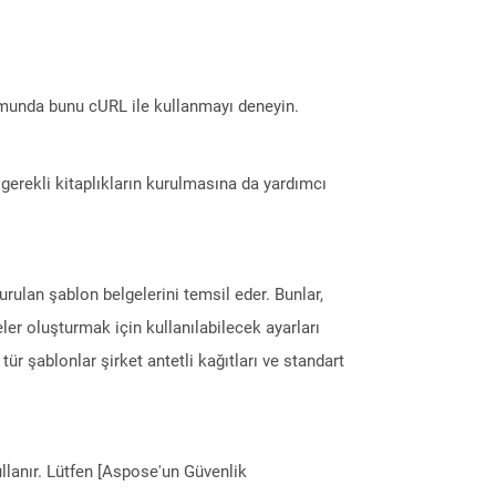
munda bunu cURL ile kullanmayı deneyin.
erekli kitaplıkların kurulmasına da yardımcı
ulan şablon belgelerini temsil eder. Bunlar,
er oluşturmak için kullanılabilecek ayarları
Bu tür şablonlar şirket antetli kağıtları ve standart
llanır. Lütfen [Aspose'un Güvenlik