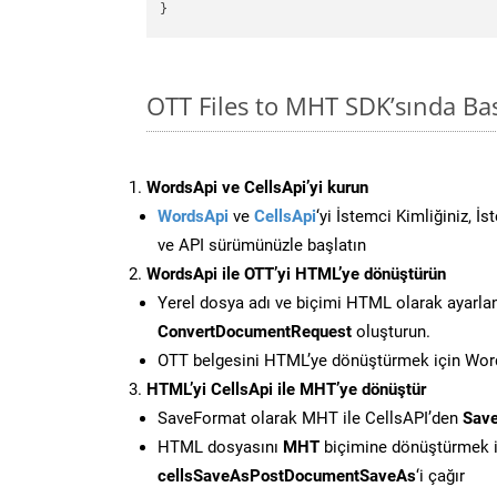
OTT Files to MHT SDK’sında B
WordsApi ve CellsApi’yi kurun
WordsApi
ve
CellsApi
‘yi İstemci Kimliğiniz, İ
ve API sürümünüzle başlatın
WordsApi ile OTT’yi HTML’ye dönüştürün
Yerel dosya adı ve biçimi HTML olarak ayarla
ConvertDocumentRequest
oluşturun.
OTT belgesini HTML’ye dönüştürmek için Words
HTML’yi CellsApi ile MHT’ye dönüştür
SaveFormat olarak MHT ile CellsAPI’den
Save
HTML dosyasını
MHT
biçimine dönüştürmek i
cellsSaveAsPostDocumentSaveAs
‘i çağır