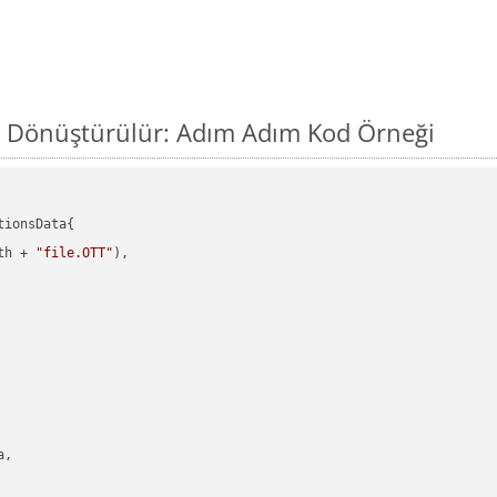
l Dönüştürülür: Adım Adım Kod Örneği
ionsData{

th + 
"file.OTT"
),

,
