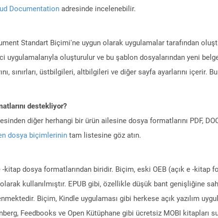
oud Documentation
adresinde incelenebilir.
ment Standart Biçimi'ne uygun olarak uygulamalar tarafından oluştur
i uygulamalarıyla oluşturulur ve bu şablon dosyalarından yeni belgel
ı, sınırları, üstbilgileri, altbilgileri ve diğer sayfa ayarlarını içerir. 
atlarını destekliyor?
ilesinden diğer herhangi bir ürün ailesine dosya formatlarını PDF, 
n dosya biçimlerinin
tam listesine göz atın.
-kitap dosya formatlarından biridir. Biçim, eski OEB (açık e -kitap f
olarak kullanılmıştır. EPUB gibi, özellikle düşük bant genişliğine s
nmektedir. Biçim, Kindle uygulaması gibi herkese açık yazılım uygul
enberg, Feedbooks ve Open Kütüphane gibi ücretsiz MOBI kitapları su