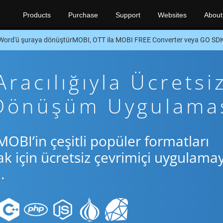
Products
Purchase
Support
Websites
About
Word'ü şuraya dönüştürMOBI, OTT ila MOBI FREE Converter veya GO SD
racılığıyla Ücretsi
 Dönüşüm Uygulama
OBI’in çeşitli popüler formatları
için ücretsiz çevrimiçi uygulamay
.