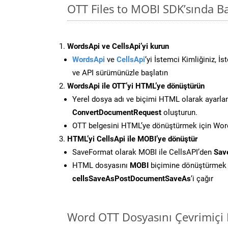
OTT Files to MOBI SDK’sında 
WordsApi ve CellsApi’yi kurun
WordsApi
ve
CellsApi
‘yi İstemci Kimliğiniz, İ
ve API sürümünüzle başlatın
WordsApi ile OTT’yi HTML’ye dönüştürün
Yerel dosya adı ve biçimi HTML olarak ayarla
ConvertDocumentRequest
oluşturun.
OTT belgesini HTML’ye dönüştürmek için Words
HTML’yi CellsApi ile MOBI’ye dönüştür
SaveFormat olarak MOBI ile CellsAPI’den
Sav
HTML dosyasını
MOBI
biçimine dönüştürmek 
cellsSaveAsPostDocumentSaveAs
‘i çağır
Word OTT Dosyasını Çevrimiçi 