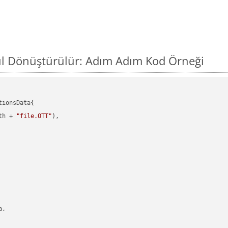
ıl Dönüştürülür: Adım Adım Kod Örneği
ionsData{

th + 
"file.OTT"
),

,
