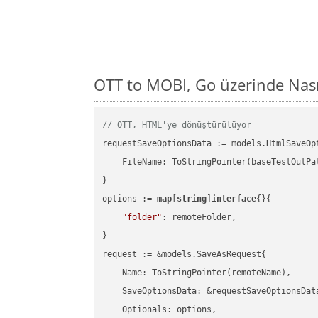
OTT to MOBI, Go üzerinde Nas
// OTT, HTML'ye dönüştürülüyor
requestSaveOptionsData := models.HtmlSaveOpt
    FileName: ToStringPointer(baseTestOutPa
}

options := 
map
[
string
]
interface
{}{

"folder"
: remoteFolder,

}

request := &models.SaveAsRequest{

    Name: ToStringPointer(remoteName),

    SaveOptionsData: &requestSaveOptionsData
    Optionals: options,
