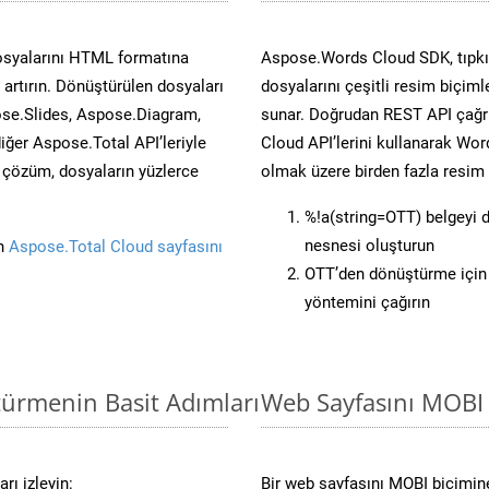
osyalarını HTML formatına
Aspose.Words Cloud SDK, tıpkı 
artırın. Dönüştürülen dosyaları
dosyalarını çeşitli resim biçim
se.Slides, Aspose.Diagram,
sunar. Doğrudan REST API çağrı
er Aspose.Total API’leriyle
Cloud API’lerini kullanarak Wor
ü çözüm, dosyaların yüzlerce
olmak üzere birden fazla resim 
%!a(string=OTT) belgeyi
nesnesi oluşturun
in
Aspose.Total Cloud sayfasını
OTT’den dönüştürme için 
yöntemini çağırın
türmenin Basit Adımları
Web Sayfasını MOBI
rı izleyin:
Bir web sayfasını MOBI biçimine