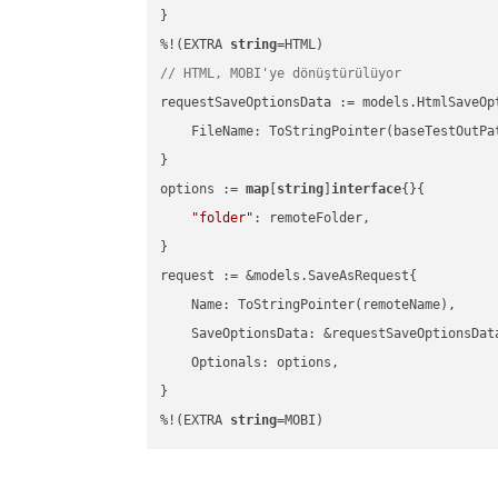
}

%!(EXTRA 
string
// HTML, MOBI'ye dönüştürülüyor
requestSaveOptionsData := models.HtmlSaveOpt
    FileName: ToStringPointer(baseTestOutPa
}

options := 
map
[
string
]
interface
{}{

"folder"
: remoteFolder,

}

request := &models.SaveAsRequest{

    Name: ToStringPointer(remoteName),

    SaveOptionsData: &requestSaveOptionsData
    Optionals: options,

}

%!(EXTRA 
string
=MOBI)