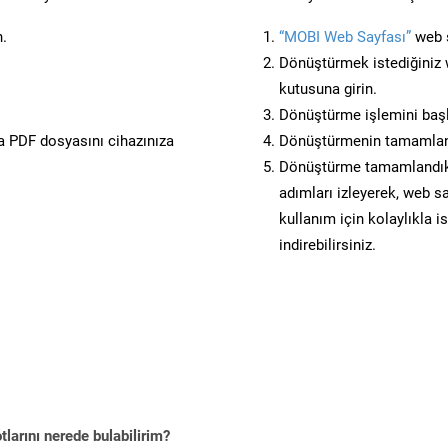
n.
“MOBI Web Sayfası”
web s
Dönüştürmek istediğiniz w
kutusuna girin.
Dönüştürme işlemini başl
 PDF dosyasını cihazınıza
Dönüştürmenin tamamlan
Dönüştürme tamamlandıkta
adımları izleyerek, web sa
kullanım için kolaylıkla i
indirebilirsiniz.
larını nerede bulabilirim?