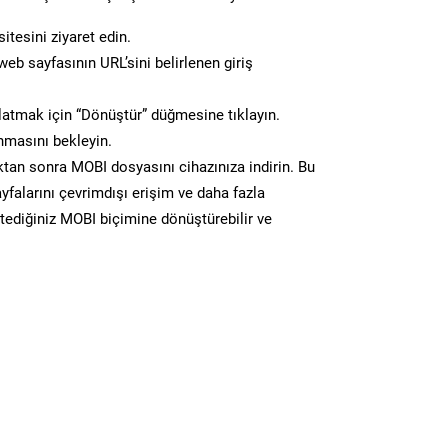
itesini ziyaret edin.
eb sayfasının URL’sini belirlenen giriş
atmak için “Dönüştür” düğmesine tıklayın.
masını bekleyin.
n sonra MOBI dosyasını cihazınıza indirin. Bu
yfalarını çevrimdışı erişim ve daha fazla
stediğiniz MOBI biçimine dönüştürebilir ve