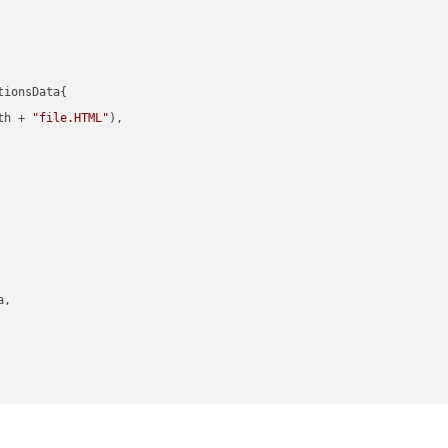
ionsData{

th + 
"file.HTML"
),

,
