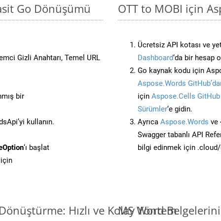
Basit Go Dönüşümü
OTT to MOBI için As
Ücretsiz API kotası ve yet
stemci Gizli Anahtarı, Temel URL
Dashboard
‘da bir hesap 
Go kaynak kodu için Aspo
Aspose.Words GitHub’dan
nmış bir
için
Aspose.Cells GitHub
Sürümler
‘e gidin.
Api’yi kullanın.
Ayrıca
Aspose.Words
ve 
Swagger tabanlı API Refe
eOption
‘ı başlat
bilgi edinmek için .cloud
için
Dönüştürme: Hızlı ve Kolay Yöntem
MS Word Belgelerin