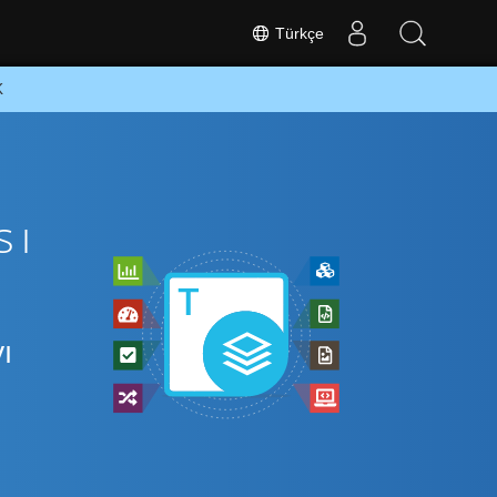
Türkçe
K
z
sı
ı