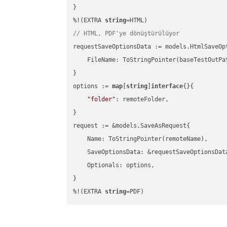
}

%!(EXTRA 
string
// HTML, PDF'ye dönüştürülüyor
requestSaveOptionsData := models.HtmlSaveOpt
    FileName: ToStringPointer(baseTestOutPa
}

options := 
map
[
string
]
interface
{}{

"folder"
: remoteFolder,

}

request := &models.SaveAsRequest{

    Name: ToStringPointer(remoteName),

    SaveOptionsData: &requestSaveOptionsData
    Optionals: options,

}

%!(EXTRA 
string
=PDF)