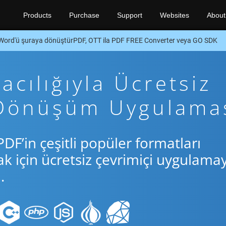
Products
Purchase
Support
Websites
About
Word'ü şuraya dönüştürPDF, OTT ila PDF FREE Converter veya GO SDK
cılığıyla Ücretsiz
 Dönüşüm Uygulama
DF’in çeşitli popüler formatları
için ücretsiz çevrimiçi uygulamay
.