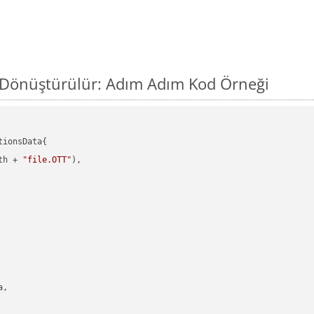
l Dönüştürülür: Adım Adım Kod Örneği
ionsData{

th + 
"file.OTT"
),

,
