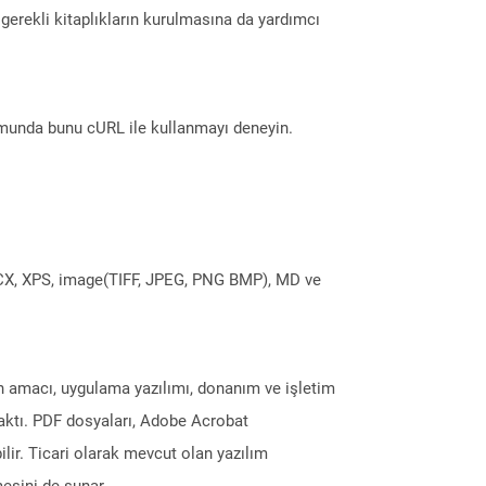
erekli kitaplıkların kurulmasına da yardımcı
munda bunu cURL ile kullanmayı deneyin.
DOCX, XPS, image(TIFF, JPEG, PNG BMP), MD ve
ın amacı, uygulama yazılımı, donanım ve işletim
maktı. PDF dosyaları, Adobe Acrobat
ilir. Ticari olarak mevcut olan yazılım
esini de sunar.