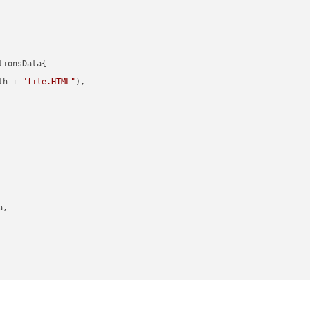
ionsData{

th + 
"file.HTML"
),

,
