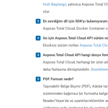
Hızlı Başlangıç
yalnızca Aspose.Total Clo
olur.
En sevdiğim dil için SDK'yı bulamıyoru
Aspose.Total Cloud, Docker Container o
Go için Aspose.Total Cloud API sürüm not
Eksiksiz sürüm notları
Aspose.Total Cl
Aspose.Total Cloud API hangi dosya form
Aspose.Total Cloud, herhangi bir ürün a
daha fazlasına dönüştürebilir.
Desteklene
PDF Formatı nedir?
Taşınabilir Belge Biçimi (PDF), Adobe ta
sisteminden bağımsız bir formatta belgel
Reader/Yazar'da ve uzantılar/eklentiler a
süitlerinin çoğu, herhangi bir ek yazılı