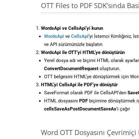
OTT Files to PDF SDK’sında B
WordsApi ve CellsApi’yi kurun
WordsApi
ve
CellsApi
‘yi İstemci Kimliğiniz, İ
ve API sürümünüzle başlatın
WordsApi ile OTT’yi HTML’ye dönüştürün
Yerel dosya adı ve biçimi HTML olarak ayarla
ConvertDocumentRequest
oluşturun.
OTT belgesini HTML’ye dönüştürmek için Words
HTML’yi CellsApi ile PDF’ye dönüştür
SaveFormat olarak PDF ile CellsAPI’den
Save
HTML dosyasını
PDF
biçimine dönüştürmek i
cellsSaveAsPostDocumentSaveAs
‘i çağır
Word OTT Dosyasını Çevrimiçi 