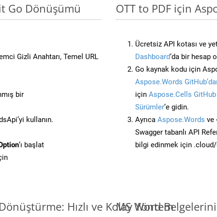
asit Go Dönüşümü
OTT to PDF için Asp
Ücretsiz API kotası ve yet
stemci Gizli Anahtarı, Temel URL
Dashboard
‘da bir hesap 
Go kaynak kodu için Aspo
Aspose.Words GitHub’dan
nmış bir
için
Aspose.Cells GitHub
Sürümler
‘e gidin.
Api’yi kullanın.
Ayrıca
Aspose.Words
ve 
Swagger tabanlı API Refe
Option
‘ı başlat
bilgi edinmek için .cloud
çin
Dönüştürme: Hızlı ve Kolay Yöntem
MS Word Belgelerin