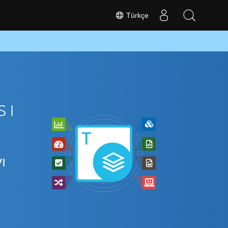
Türkçe
sı
ı