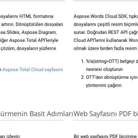
osyalarını HTML formatına
Aspose.Words Cloud SDK, tıpkı 
artırın. Dönüştürülen dosyaları
dosyalarını çeşitli resim biçim
se.Slides, Aspose.Diagram,
sunar. Doğrudan REST API çağrı
er Aspose.Total API’leriyle
Cloud API’lerini kullanarak Wor
ü çözüm, dosyaların yüzlerce
olmak üzere birden fazla resim 
%!a(string=OTT) belgeyi
nesnesi oluşturun
in
Aspose.Total Cloud sayfasını
OTT’den dönüştürme için 
yöntemini çağırın
türmenin Basit Adımları
Web Sayfasını PDF 
rı izleyin:
Bir web sayfasını PDF biçimine 