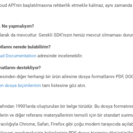
ud API’nin başlatılmasına rehberlik etmekle kalmaz, aynı zamanda g
m. Ne yapmalıyım?
larak da mevcuttur. Gerekli SDK’nızın henüz mevcut olmaması duru
larını nerede bulabilirim?
oud Documentation
adresinde incelenebilir.
atlarını destekliyor?
ilesinden diğer herhangi bir ürün ailesine dosya formatlarını PDF, 
n dosya biçimlerinin
tam listesine göz atın.
rafından 1990'larda oluşturulan bir belge türüdür. Bu dosya formatın
erin ve diğer referans materyallerinin temsili için bir standart sun
racılığıyla Chrome, Safari, Firefox gibi çoğu modern tarayıcıda açılab
m bileşeni gerekmeksizin belgelerinin PDF dosya biçimine dönüştürülm