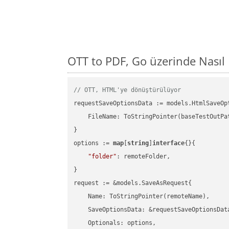
OTT to PDF, Go üzerinde Nası
// OTT, HTML'ye dönüştürülüyor
requestSaveOptionsData := models.HtmlSaveOpt
    FileName: ToStringPointer(baseTestOutPa
}

options := 
map
[
string
]
interface
{}{

"folder"
: remoteFolder,

}

request := &models.SaveAsRequest{

    Name: ToStringPointer(remoteName),

    SaveOptionsData: &requestSaveOptionsData
    Optionals: options,
