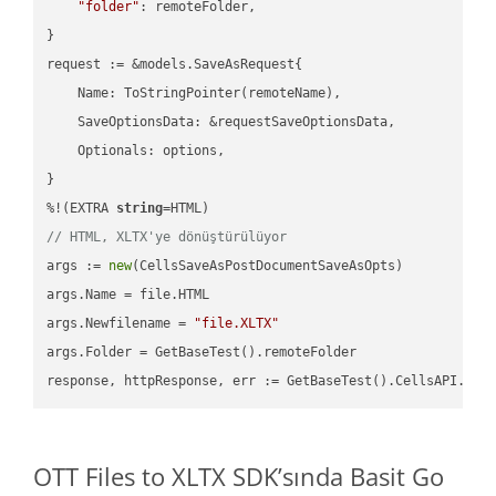
"folder"
: remoteFolder,

}

request := &models.SaveAsRequest{

    Name: ToStringPointer(remoteName),

    SaveOptionsData: &requestSaveOptionsData,

    Optionals: options,

}

%!(EXTRA 
string
// HTML, XLTX'ye dönüştürülüyor
args := 
new
(CellsSaveAsPostDocumentSaveAsOpts)

args.Name = file.HTML

args.Newfilename = 
"file.XLTX"
args.Folder = GetBaseTest().remoteFolder

OTT Files to XLTX SDK’sında Basit Go