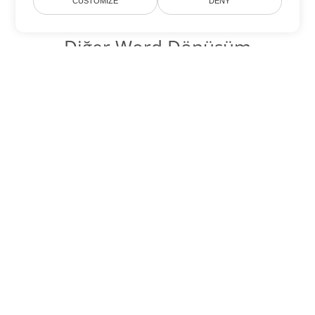
CUSTOMIZE
DENY
Diğer Word Dönüşüm
Seçenekleri
OTT'yi DOC'ye dönüştür
DOC:
Microsoft Word Binary Format
OTT'yi DOT'ye dönüştür
DOT:
Microsoft Word Template Files
OTT'yi DOCX'ye dönüştür
DOCX:
Office 2007+ Word Document
OTT'yi DOCM'ye dönüştür
DOCM:
Microsoft Word 2007 Marco File