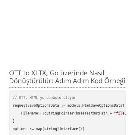
OTT to XLTX, Go üzerinde Nasıl
Dönüştürülür: Adım Adım Kod Örneği
// OTT, HTML'ye dönüştürülüyor
requestSaveOptionsData := models.HtmlSaveOptionsData{

    FileName: ToStringPointer(baseTestOutPath + 
"file.OTT
}

options := 
map
[
string
]
interface
{}{
