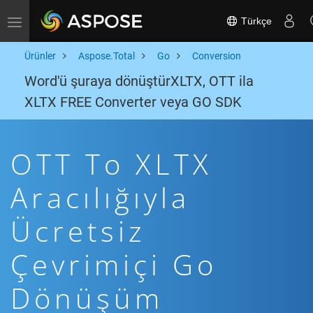
Türkçe
Toggle navigation
Ürünler
Aspose.Total
Go
Conversion
Word'ü şuraya dönüştürXLTX, OTT ila
XLTX FREE Converter veya GO SDK
OTT To XLTX
Aracılığıyla
Ücretsiz
Çevrimiçi Go
Dönüşüm