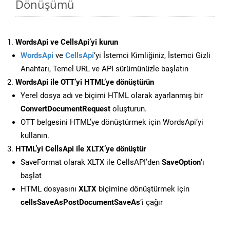
Dönüşümü
WordsApi ve CellsApi’yi kurun
WordsApi
ve
CellsApi
‘yi İstemci Kimliğiniz, İstemci Gizli
Anahtarı, Temel URL ve API sürümünüzle başlatın
WordsApi ile OTT’yi HTML’ye dönüştürün
Yerel dosya adı ve biçimi HTML olarak ayarlanmış bir
ConvertDocumentRequest
oluşturun.
OTT belgesini HTML’ye dönüştürmek için WordsApi’yi
kullanın.
HTML’yi CellsApi ile XLTX’ye dönüştür
SaveFormat olarak XLTX ile CellsAPI’den
SaveOption
‘ı
başlat
HTML dosyasını
XLTX
biçimine dönüştürmek için
cellsSaveAsPostDocumentSaveAs
‘i çağır