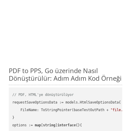
PDF to PPS, Go üzerinde Nasıl
Dönüştürülür: Adım Adım Kod Örneği
// PDF, HTML'ye dönüştürülüyor
requestSaveOptionsData := models.HtmlSaveOptionsData{

    FileName: ToStringPointer(baseTestOutPath + 
"file.PDF
}

options := 
map
[
string
]
interface
{}{
