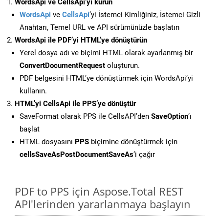
WordsApi ve CellsApi’yi kurun
WordsApi
ve
CellsApi
‘yi İstemci Kimliğiniz, İstemci Gizli
Anahtarı, Temel URL ve API sürümünüzle başlatın
WordsApi ile PDF’yi HTML’ye dönüştürün
Yerel dosya adı ve biçimi HTML olarak ayarlanmış bir
ConvertDocumentRequest
oluşturun.
PDF belgesini HTML’ye dönüştürmek için WordsApi’yi
kullanın.
HTML’yi CellsApi ile PPS’ye dönüştür
SaveFormat olarak PPS ile CellsAPI’den
SaveOption
‘ı
başlat
HTML dosyasını
PPS
biçimine dönüştürmek için
cellsSaveAsPostDocumentSaveAs
‘i çağır
PDF to PPS için Aspose.Total REST
API'lerinden yararlanmaya başlayın