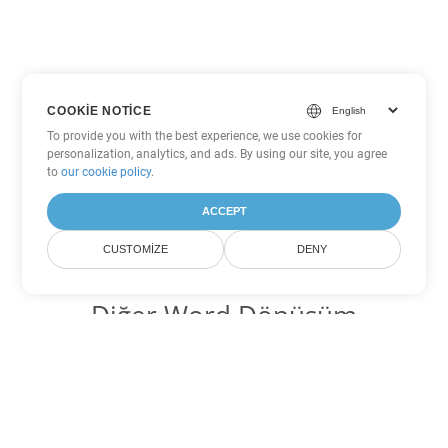
COOKIE NOTICE
To provide you with the best experience, we use cookies for
personalization, analytics, and ads. By using our site, you agree
to
our cookie policy
.
ACCEPT
CUSTOMIZE
DENY
Diğer Word Dönüşüm
Seçenekleri
PDF'yi DOC'ye dönüştür
DOC:
Microsoft Word Binary Format