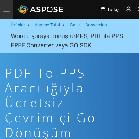
Türkçe
Toggle navigation
Ürünler
Aspose.Total
Go
Conversion
Word'ü şuraya dönüştürPPS, PDF ila PPS
FREE Converter veya GO SDK
PDF To PPS
Aracılığıyla
Ücretsiz
Çevrimiçi Go
Dönüşüm