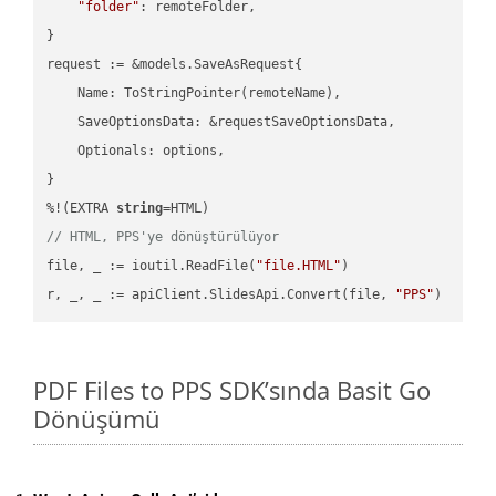
"folder"
: remoteFolder,

}

request := &models.SaveAsRequest{

    Name: ToStringPointer(remoteName),

    SaveOptionsData: &requestSaveOptionsData,

    Optionals: options,

}

%!(EXTRA 
string
// HTML, PPS'ye dönüştürülüyor
file, _ := ioutil.ReadFile(
"file.HTML"
)

r, _, _ := apiClient.SlidesApi.Convert(file, 
"PPS"
PDF Files to PPS SDK’sında Basit Go
Dönüşümü