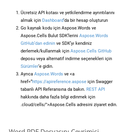
Ücretsiz API kotası ve yetkilendirme ayrıntılarını
almak için
Dashboard
‘da bir hesap oluşturun
Go kaynak kodu için Aspose.Words ve
Aspose.Cells Bulut SDK’lerini
Aspose.Words
GitHub’dan edinin
ve SDK’yı kendiniz
derlemek/kullanmak için
Aspose.Cells GitHub
deposu veya alternatif indirme seçenekleri için
Sürümler
‘e gidin.
Ayrıca
Aspose.Words
ve <a
href=“
https://apireference.aspose
için Swagger
tabanlı API Referansına da bakın.
REST API
hakkında daha fazla bilgi edinmek için
.cloud/cells/">Aspose.Cells adresini ziyaret edin.
Word PDF Dosyasını Çevrimiçi