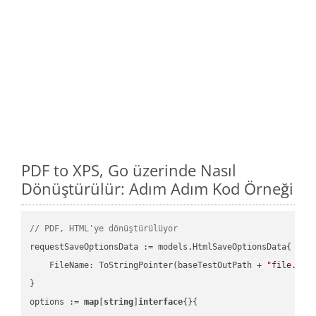
PDF to XPS, Go üzerinde Nasıl
Dönüştürülür: Adım Adım Kod Örneği
// PDF, HTML'ye dönüştürülüyor
requestSaveOptionsData := models.HtmlSaveOptionsData{

    FileName: ToStringPointer(baseTestOutPath + 
"file.PDF
}

options := 
map
[
string
]
interface
{}{
