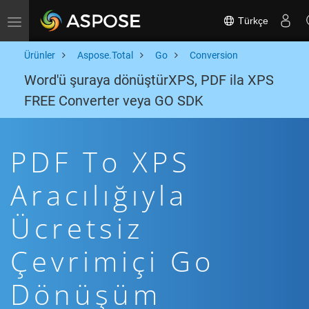
Türkçe
Toggle navigation
Ürünler
Aspose.Total
Go
Conversion
Word'ü şuraya dönüştürXPS, PDF ila XPS
FREE Converter veya GO SDK
PDF To XPS
Aracılığıyla
Ücretsiz
Çevrimiçi Go
Dönüşüm