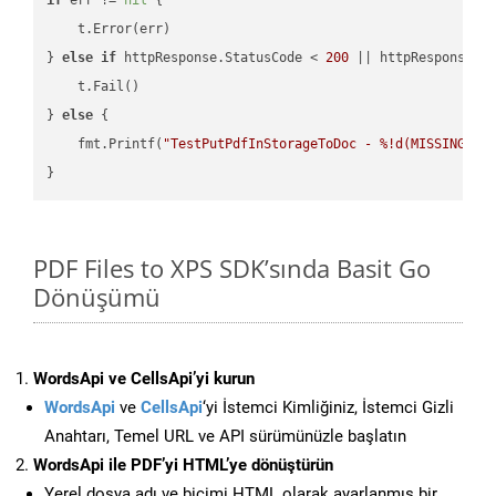
    t.Error(err)

} 
else
if
 httpResponse.StatusCode < 
200
 || httpResponse.S
    t.Fail()

} 
else
 {

    fmt.Printf(
"TestPutPdfInStorageToDoc - %!d(MISSING)\n
PDF Files to XPS SDK’sında Basit Go
Dönüşümü
WordsApi ve CellsApi’yi kurun
WordsApi
ve
CellsApi
‘yi İstemci Kimliğiniz, İstemci Gizli
Anahtarı, Temel URL ve API sürümünüzle başlatın
WordsApi ile PDF’yi HTML’ye dönüştürün
Yerel dosya adı ve biçimi HTML olarak ayarlanmış bir