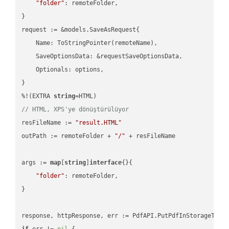
"folder"
: remoteFolder,

}

request := &models.SaveAsRequest{

    Name: ToStringPointer(remoteName),

    SaveOptionsData: &requestSaveOptionsData,

    Optionals: options,

}

%!(EXTRA 
string
// HTML, XPS'ye dönüştürülüyor
resFileName := 
"result.HTML"
outPath := remoteFolder + 
"/"
 + resFileName

args := 
map
[
string
]
interface
{}{

"folder"
: remoteFolder,

}

if
 err != 
nil
 {
