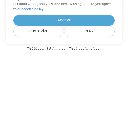
personalization, analytics, and ads. By using our site, you agree
to
our cookie policy
.
ACCEPT
CUSTOMIZE
DENY
Diğer Word Dönüşüm
Seçenekleri
PDF'yi DOC'ye dönüştür
DOC:
Microsoft Word Binary Format
PDF'yi DOT'ye dönüştür
DOT:
Microsoft Word Template Files
PDF'yi DOCX'ye dönüştür
DOCX:
Office 2007+ Word Document