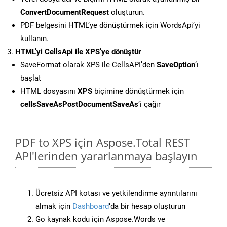
ConvertDocumentRequest
oluşturun.
PDF belgesini HTML’ye dönüştürmek için WordsApi’yi
kullanın.
HTML’yi CellsApi ile XPS’ye dönüştür
SaveFormat olarak XPS ile CellsAPI’den
SaveOption
‘ı
başlat
HTML dosyasını
XPS
biçimine dönüştürmek için
cellsSaveAsPostDocumentSaveAs
‘i çağır
PDF to XPS için Aspose.Total REST
API'lerinden yararlanmaya başlayın
Ücretsiz API kotası ve yetkilendirme ayrıntılarını
almak için
Dashboard
‘da bir hesap oluşturun
Go kaynak kodu için Aspose.Words ve