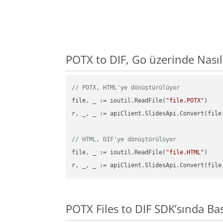
POTX to DIF, Go üzerinde Nası
// POTX, HTML'ye dönüştürülüyor
file, _ := ioutil.ReadFile(
"file.POTX"
)

r, _, _ := apiClient.SlidesApi.Convert(file
// HTML, DIF'ye dönüştürülüyor
file, _ := ioutil.ReadFile(
"file.HTML"
)

r, _, _ := apiClient.SlidesApi.Convert(file
POTX Files to DIF SDK’sında B