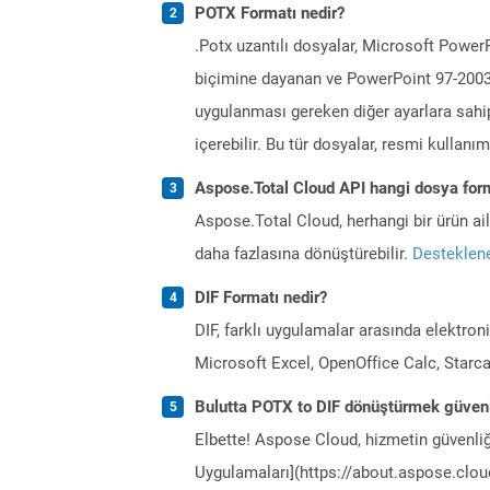
POTX Formatı nedir?
.Potx uzantılı dosyalar, Microsoft Power
biçimine dayanan ve PowerPoint 97-2003 i
uygulanması gereken diğer ayarlara sahip su
içerebilir. Bu tür dosyalar, resmi kullanı
Aspose.Total Cloud API hangi dosya form
Aspose.Total Cloud, herhangi bir ürün a
daha fazlasına dönüştürebilir.
Desteklene
DIF Formatı nedir?
DIF, farklı uygulamalar arasında elektron
Microsoft Excel, OpenOffice Calc, Starcal
Bulutta POTX to DIF dönüştürmek güvenl
Elbette! Aspose Cloud, hizmetin güvenliğ
Uygulamaları](https://about.aspose.cloud