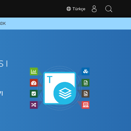
Türkçe
 SDK
sı
ı