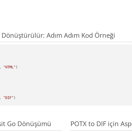
l Dönüştürülür: Adım Adım Kod Örneği
, 
"HTML"
)

, 
"DIF"
asit Go Dönüşümü
POTX to DIF için Asp