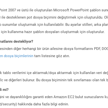
Point 2007 ve üstü ile oluşturulan Microsoft PowerPoint şablon sunum
le desteklenen pot dosya biçimini değiştirmek için oluşturuldu. Ol
numlar oluşturmak için kullanılabilir. Bu ayarlar stilleri, arka planlar
m için kullanıma hazır şablon dosyaları oluşturmak için oluşturulur.
atlarını destekliyor?
ilesinden diğer herhangi bir ürün ailesine dosya formatlarını PDF, 
n dosya biçimlerinin
tam listesine göz atın.
ik tablo verilerini içe aktarmak/dışa aktarmak için kullanılan veri d
c ve diğerleri bulunur. Bu dosya biçiminin tek sınırlaması olan tek bi
i mi?
ini ve dayanıklılığını garanti eden Amazon EC2 bulut sunucularını ku
/security) hakkında daha fazla bilgi edinin.