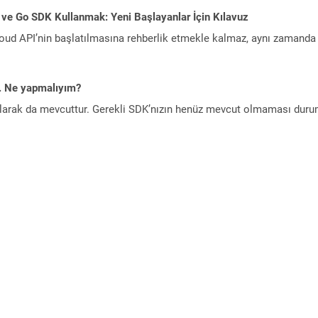
 ve Go SDK Kullanmak: Yeni Başlayanlar İçin Kılavuz
ud API’nin başlatılmasına rehberlik etmekle kalmaz, aynı zamanda g
m. Ne yapmalıyım?
larak da mevcuttur. Gerekli SDK’nızın henüz mevcut olmaması duru