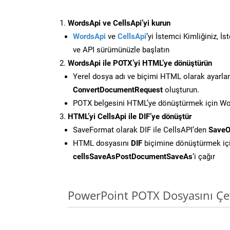
WordsApi ve CellsApi’yi kurun
WordsApi
ve
CellsApi
‘yi İstemci Kimliğiniz, İ
ve API sürümünüzle başlatın
WordsApi ile POTX’yi HTML’ye dönüştürün
Yerel dosya adı ve biçimi HTML olarak ayarla
ConvertDocumentRequest
oluşturun.
POTX belgesini HTML’ye dönüştürmek için Wor
HTML’yi CellsApi ile DIF’ye dönüştür
SaveFormat olarak DIF ile CellsAPI’den
SaveO
HTML dosyasını
DIF
biçimine dönüştürmek iç
cellsSaveAsPostDocumentSaveAs
‘i çağır
PowerPoint POTX Dosyasını Çev