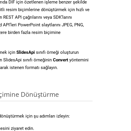
ıda DIF için özetlenen işleme benzer şekilde
li resim biçimlerine dönüştürmek için hızlı ve
 REST API çağrılarını veya SDK’larını
 API’leri PowerPoint slaytlarını JPEG, PNG,
ere birden fazla resim biçimine
mek için
SlidesApi
sınıfı örneği oluşturun
 SlidesApi sınıfı örneğinin
Convert
yöntemini
larak istenen formatı sağlayın.
biçimine Dönüştürme
dönüştürmek için şu adımları izleyin:
esini ziyaret edin.