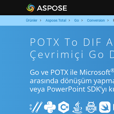
Ürünler
Aspose.Total
Go
Conversion
POTX To DIF Ar
Çevrimiçi Go
Go ve POTX ile Microsoft
arasında dönüşüm yapmak 
veya PowerPoint SDK’yı ku