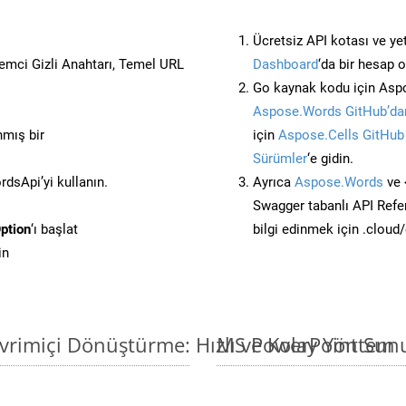
Ücretsiz API kotası ve yet
stemci Gizli Anahtarı, Temel URL
Dashboard
‘da bir hesap 
Go kaynak kodu için Aspo
Aspose.Words GitHub’dan
nmış bir
için
Aspose.Cells GitHub
Sürümler
‘e gidin.
dsApi’yi kullanın.
Ayrıca
Aspose.Words
ve 
Swagger tabanlı API Refe
ption
‘ı başlat
bilgi edinmek için .cloud
in
rimiçi Dönüştürme: Hızlı ve Kolay Yöntem
MS PowerPoint Sunu