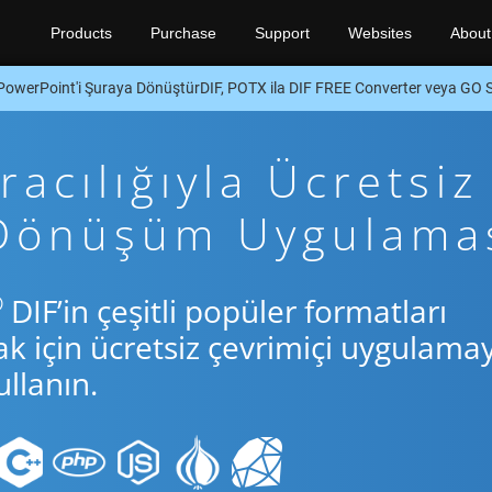
Products
Purchase
Support
Websites
About
PowerPoint'i Şuraya DönüştürDIF, POTX ila DIF FREE Converter veya GO
acılığıyla Ücretsiz
 Dönüşüm Uygulama
®
DIF’in çeşitli popüler formatları
için ücretsiz çevrimiçi uygulamay
llanın.