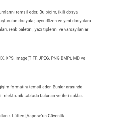
larını temsil eder. Bu biçim, ikili dosya
uşturulan dosyalar, aynı düzen ve yeni dosyalara
ı, renk paletini, yazı tiplerini ve varsayılanları
DOCX, XPS, image(TIFF, JPEG, PNG BMP), MD ve
eğişim formatını temsil eder. Bunlar arasında
r elektronik tabloda bulunan verileri saklar.
llanır. Lütfen [Aspose'un Güvenlik