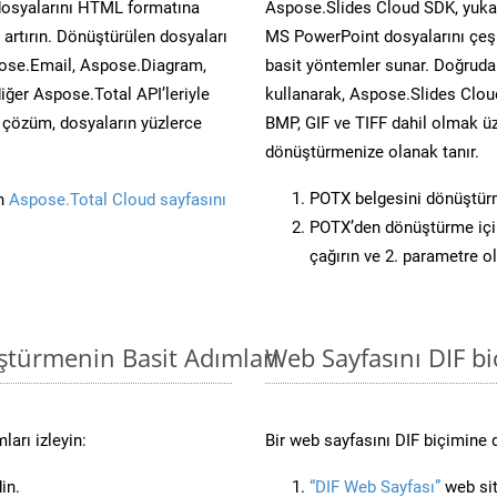
dosyalarını HTML formatına
Aspose.Slides Cloud SDK, yukar
artırın. Dönüştürülen dosyaları
MS PowerPoint dosyalarını çeşit
ose.Email, Aspose.Diagram,
basit yöntemler sunar. Doğrudan
er Aspose.Total API’leriyle
kullanarak, Aspose.Slides Cloud
ü çözüm, dosyaların yüzlerce
BMP, GIF ve TIFF dahil olmak üz
dönüştürmenize olanak tanır.
POTX belgesini dönüştür
in
Aspose.Total Cloud sayfasını
POTX’den dönüştürme için
çağırın ve 2. parametre o
ştürmenin Basit Adımları
Web Sayfasını DIF 
arı izleyin:
Bir web sayfasını DIF biçimine 
in.
“DIF Web Sayfası”
web sit