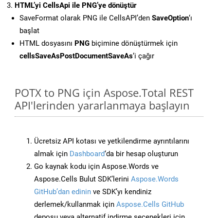
HTML’yi CellsApi ile PNG’ye dönüştür
SaveFormat olarak PNG ile CellsAPI’den
SaveOption
‘ı
başlat
HTML dosyasını
PNG
biçimine dönüştürmek için
cellsSaveAsPostDocumentSaveAs
‘i çağır
POTX to PNG için Aspose.Total REST
API'lerinden yararlanmaya başlayın
Ücretsiz API kotası ve yetkilendirme ayrıntılarını
almak için
Dashboard
‘da bir hesap oluşturun
Go kaynak kodu için Aspose.Words ve
Aspose.Cells Bulut SDK’lerini
Aspose.Words
GitHub’dan edinin
ve SDK’yı kendiniz
derlemek/kullanmak için
Aspose.Cells GitHub
deposu veya alternatif indirme seçenekleri için