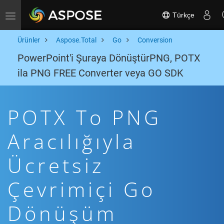
Türkçe
Toggle navigation
Ürünler
Aspose.Total
Go
Conversion
PowerPoint'i Şuraya DönüştürPNG, POTX
ila PNG FREE Converter veya GO SDK
POTX To PNG
Aracılığıyla
Ücretsiz
Çevrimiçi Go
Dönüşüm