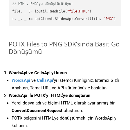
// HTML, PNG'ye dönüştürülüyor
file, _ := ioutil.ReadFile(
"file.HTML"
)

r, _, _ := apiClient.SlidesApi.Convert(file, 
"PNG"
POTX Files to PNG SDK’sında Basit Go
Dönüşümü
WordsApi ve CellsApi’yi kurun
WordsApi
ve
CellsApi
‘yi İstemci Kimliğiniz, İstemci Gizli
Anahtarı, Temel URL ve API sürümünüzle başlatın
WordsApi ile POTX’yi HTML’ye dönüştürün
Yerel dosya adı ve biçimi HTML olarak ayarlanmış bir
ConvertDocumentRequest
oluşturun.
POTX belgesini HTML’ye dönüştürmek için WordsApi’yi
kullanın.