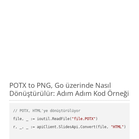
POTX to PNG, Go üzerinde Nasıl
Dönüştürülür: Adım Adım Kod Örneği
// POTX, HTML'ye dönüştürülüyor
file, _ := ioutil.ReadFile(
"file.POTX"
)

r, _, _ := apiClient.SlidesApi.Convert(file, 
"HTML"
)
