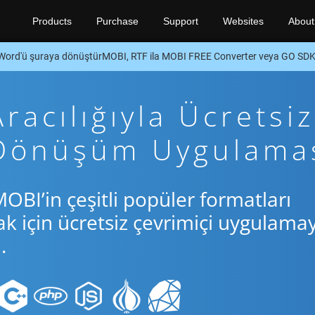
Products
Purchase
Support
Websites
About
Word'ü şuraya dönüştürMOBI, RTF ila MOBI FREE Converter veya GO SD
acılığıyla Ücretsiz
 Dönüşüm Uygulama
OBI’in çeşitli popüler formatları
için ücretsiz çevrimiçi uygulamay
.