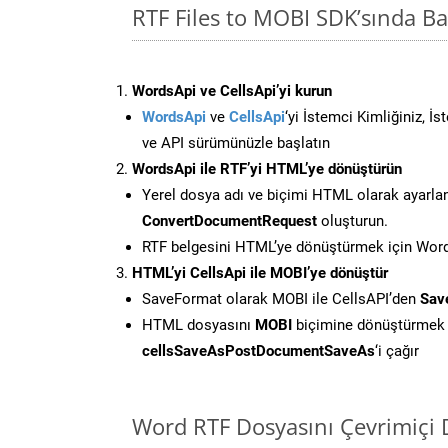
RTF Files to MOBI SDK’sında 
WordsApi ve CellsApi’yi kurun
WordsApi
ve
CellsApi
‘yi İstemci Kimliğiniz, İ
ve API sürümünüzle başlatın
WordsApi ile RTF’yi HTML’ye dönüştürün
Yerel dosya adı ve biçimi HTML olarak ayarla
ConvertDocumentRequest
oluşturun.
RTF belgesini HTML’ye dönüştürmek için Words
HTML’yi CellsApi ile MOBI’ye dönüştür
SaveFormat olarak MOBI ile CellsAPI’den
Sav
HTML dosyasını
MOBI
biçimine dönüştürmek 
cellsSaveAsPostDocumentSaveAs
‘i çağır
Word RTF Dosyasını Çevrimiçi 