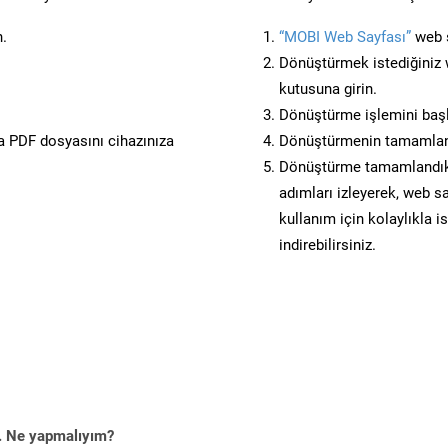
n.
“MOBI Web Sayfası”
web s
Dönüştürmek istediğiniz w
kutusuna girin.
Dönüştürme işlemini başl
 PDF dosyasını cihazınıza
Dönüştürmenin tamamlan
Dönüştürme tamamlandıkta
adımları izleyerek, web sa
kullanım için kolaylıkla i
indirebilirsiniz.
m. Ne yapmalıyım?