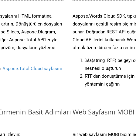
osyalarını HTML formatına
Aspose.Words Cloud SDK, tıpkı 
artırın. Dönüştürülen dosyaları
dosyalarını çeşitli resim biçim
se.Slides, Aspose.Diagram,
sunar. Doğrudan REST API çağrı
er Aspose.Total API’leriyle
Cloud API’lerini kullanarak Wor
ü çözüm, dosyaların yüzlerce
olmak üzere birden fazla resim 
%!a(string=RTF) belgeyi 
nesnesi oluşturun
in
Aspose.Total Cloud sayfasını
RTF’den dönüştürme için 
yöntemini çağırın
türmenin Basit Adımları
Web Sayfasını MOBI
rı izleyin:
Bir web sayfasını MOBI biçimine