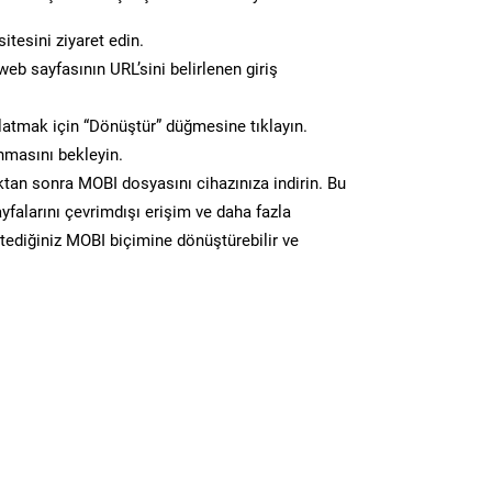
itesini ziyaret edin.
eb sayfasının URL’sini belirlenen giriş
atmak için “Dönüştür” düğmesine tıklayın.
masını bekleyin.
n sonra MOBI dosyasını cihazınıza indirin. Bu
yfalarını çevrimdışı erişim ve daha fazla
stediğiniz MOBI biçimine dönüştürebilir ve