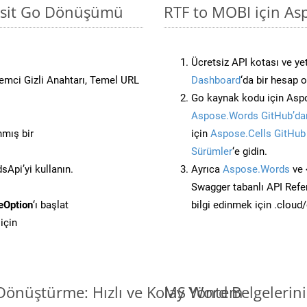
Basit Go Dönüşümü
RTF to MOBI için As
Ücretsiz API kotası ve yet
stemci Gizli Anahtarı, Temel URL
Dashboard
‘da bir hesap 
Go kaynak kodu için Aspo
Aspose.Words GitHub’dan
nmış bir
için
Aspose.Cells GitHub
Sürümler
‘e gidin.
Api’yi kullanın.
Ayrıca
Aspose.Words
ve 
Swagger tabanlı API Refe
eOption
‘ı başlat
bilgi edinmek için .cloud
için
Dönüştürme: Hızlı ve Kolay Yöntem
MS Word Belgelerin