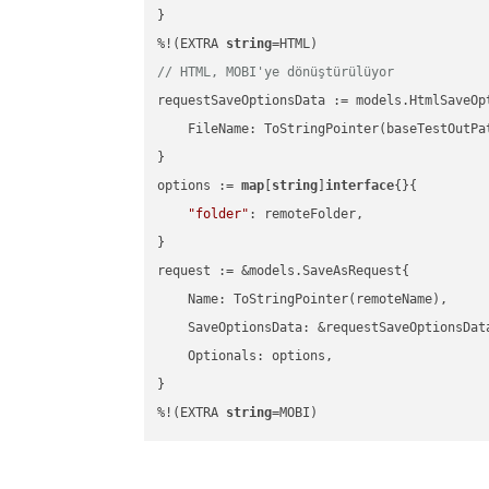
}

%!(EXTRA 
string
// HTML, MOBI'ye dönüştürülüyor
requestSaveOptionsData := models.HtmlSaveOpt
    FileName: ToStringPointer(baseTestOutPa
}

options := 
map
[
string
]
interface
{}{

"folder"
: remoteFolder,

}

request := &models.SaveAsRequest{

    Name: ToStringPointer(remoteName),

    SaveOptionsData: &requestSaveOptionsData
    Optionals: options,

}

%!(EXTRA 
string
=MOBI)