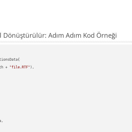
ıl Dönüştürülür: Adım Adım Kod Örneği
ionsData{

th + 
"file.RTF"
),

,
