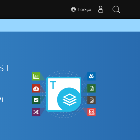
Türkçe
K
sı
ı