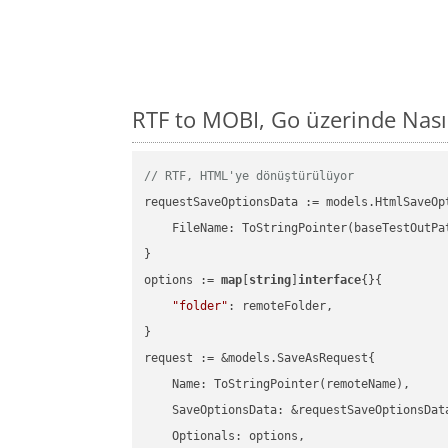
RTF to MOBI, Go üzerinde Nas
// RTF, HTML'ye dönüştürülüyor
requestSaveOptionsData := models.HtmlSaveOpt
    FileName: ToStringPointer(baseTestOutPa
}

options := 
map
[
string
]
interface
{}{

"folder"
: remoteFolder,

}

request := &models.SaveAsRequest{

    Name: ToStringPointer(remoteName),

    SaveOptionsData: &requestSaveOptionsData
    Optionals: options,
