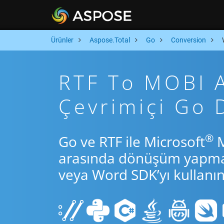
Ürünler
Aspose.Total
Go
Conversion
RTF To MOBI Ar
Çevrimiçi Go
®
Go ve RTF ile Microsoft
M
arasında dönüşüm yapmak 
veya Word SDK’yı kullanın