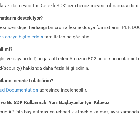
larak da mevcuttur. Gerekli SDK’nızın henüz mevcut olmaması duru
atlarını destekliyor?
ilesinden diğer herhangi bir ürün ailesine dosya formatlarını PDF, 
n dosya biçimlerinin
tam listesine göz atın.
li mi?
ini ve dayanıklılığını garanti eden Amazon EC2 bulut sunucularını ku
/security) hakkında daha fazla bilgi edinin.
larını nerede bulabilirim?
oud Documentation
adresinde incelenebilir.
 ve Go SDK Kullanmak: Yeni Başlayanlar İçin Kılavuz
ud API’nin başlatılmasına rehberlik etmekle kalmaz, aynı zamanda g