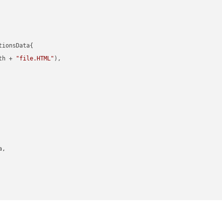
ionsData{

th + 
"file.HTML"
),

,
