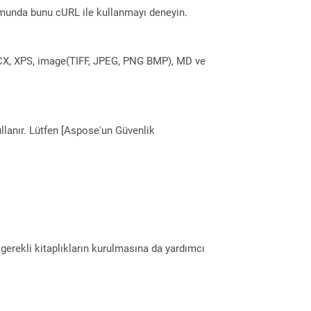
munda bunu cURL ile kullanmayı deneyin.
DOCX, XPS, image(TIFF, JPEG, PNG BMP), MD ve
llanır. Lütfen [Aspose'un Güvenlik
erekli kitaplıkların kurulmasına da yardımcı