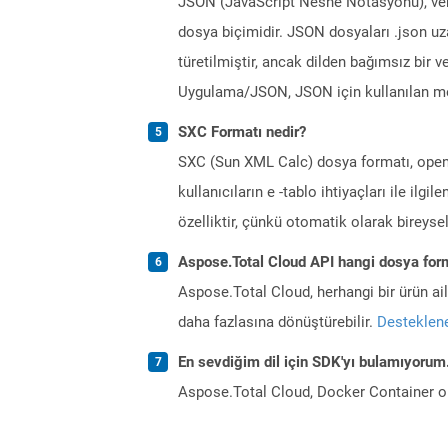
JSON (JavaScript Nesne Notasyonu), veril
dosya biçimidir. JSON dosyaları .json uzan
türetilmiştir, ancak dilden bağımsız bir 
Uygulama/JSON, JSON için kullanılan me
SXC Formatı nedir?
SXC (Sun XML Calc) dosya formatı, openoff
kullanıcıların e -tablo ihtiyaçları ile ilgi
özelliktir, çünkü otomatik olarak bireysell
Aspose.Total Cloud API hangi dosya form
Aspose.Total Cloud, herhangi bir ürün a
daha fazlasına dönüştürebilir.
Desteklene
En sevdiğim dil için SDK'yı bulamıyoru
Aspose.Total Cloud, Docker Container o