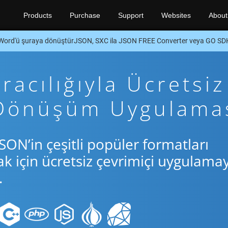
Products
Purchase
Support
Websites
About
Word'ü şuraya dönüştürJSON, SXC ila JSON FREE Converter veya GO SD
acılığıyla Ücretsiz
 Dönüşüm Uygulama
SON’in çeşitli popüler formatları
için ücretsiz çevrimiçi uygulamay
.