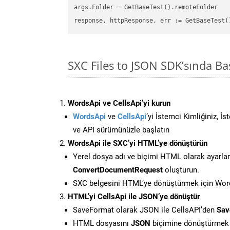
args.Folder = GetBaseTest().remoteFolder

SXC Files to JSON SDK’sında 
WordsApi ve CellsApi’yi kurun
WordsApi
ve
CellsApi
‘yi İstemci Kimliğiniz, İ
ve API sürümünüzle başlatın
WordsApi ile SXC’yi HTML’ye dönüştürün
Yerel dosya adı ve biçimi HTML olarak ayarla
ConvertDocumentRequest
oluşturun.
SXC belgesini HTML’ye dönüştürmek için Words
HTML’yi CellsApi ile JSON’ye dönüştür
SaveFormat olarak JSON ile CellsAPI’den
Sav
HTML dosyasını
JSON
biçimine dönüştürmek 