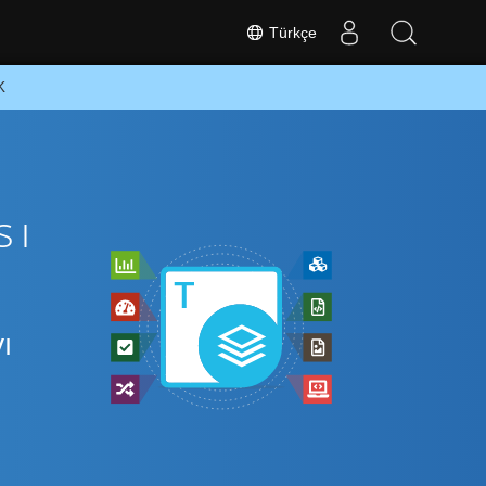
Türkçe
K
sı
ı