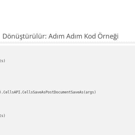
ıl Dönüştürülür: Adım Adım Kod Örneği
s)

).CellsAPI.CellsSaveAsPostDocumentSaveAs(args)

s)
