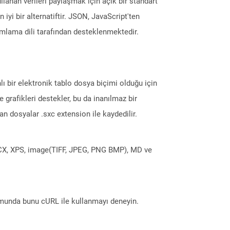
lanan verileri paylaşmak için açık bir standart
iyi bir alternatiftir. JSON, JavaScript'ten
ramlama dili tarafından desteklenmektedir.
ı bir elektronik tablo dosya biçimi olduğu için
 ve grafikleri destekler, bu da inanılmaz bir
lan dosyalar .sxc extension ile kaydedilir.
DOCX, XPS, image(TIFF, JPEG, PNG BMP), MD ve
munda bunu cURL ile kullanmayı deneyin.