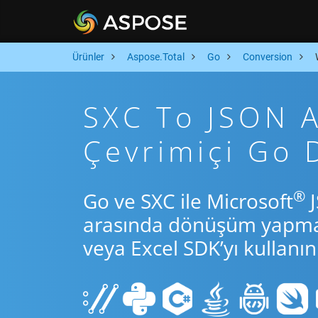
Ürünler
Aspose.Total
Go
Conversion
SXC To JSON Ar
Çevrimiçi Go
®
Go ve SXC ile Microsoft
J
arasında dönüşüm yapmak 
veya Excel SDK’yı kullanın