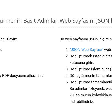
türmenin Basit Adımları
Web Sayfasını JSON
rı izleyin:
Bir web sayfasını JSON biçimine
n.
“JSON Web Sayfası”
web s
Dönüştürmek istediğiniz w
kutusuna girin.
Dönüştürme işlemini başl
 PDF dosyasını cihazınıza
Dönüştürmenin tamamlan
Dönüştürme tamamlandıkt
Bu adımları izleyerek, web
kullanım için kolaylıkla 
indirebilirsiniz.