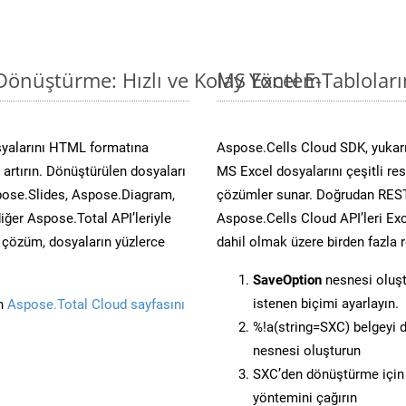
 Dönüştürme: Hızlı ve Kolay Yöntem
MS Excel E-Tablolar
syalarını HTML formatına
Aspose.Cells Cloud SDK, yukarı
artırın. Dönüştürülen dosyaları
MS Excel dosyalarını çeşitli re
ose.Slides, Aspose.Diagram,
çözümler sunar. Doğrudan REST 
er Aspose.Total API’leriyle
Aspose.Cells Cloud API’leri Exc
ü çözüm, dosyaların yüzlerce
dahil olmak üzere birden fazla 
SaveOption
nesnesi oluş
istenen biçimi ayarlayın.
in
Aspose.Total Cloud sayfasını
%!a(string=SXC) belgeyi
nesnesi oluşturun
SXC’den dönüştürme için 
yöntemini çağırın