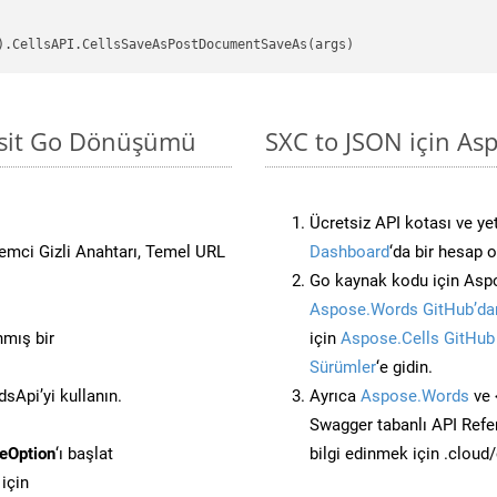
Basit Go Dönüşümü
SXC to JSON için As
Ücretsiz API kotası ve yet
stemci Gizli Anahtarı, Temel URL
Dashboard
‘da bir hesap 
Go kaynak kodu için Aspo
Aspose.Words GitHub’dan
nmış bir
için
Aspose.Cells GitHub
Sürümler
‘e gidin.
Api’yi kullanın.
Ayrıca
Aspose.Words
ve 
Swagger tabanlı API Refe
eOption
‘ı başlat
bilgi edinmek için .cloud
için