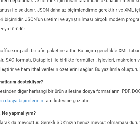
eri depolamak ve iletmek için insan tarafından okunabilir metni kul
tısı ile saklanır. JSON daha az biçimlendirme gerektirir ve XML için 
veri biçimidir. JSON'un üretimi ve ayrıştırılması birçok modern prog
dya türüdür.
ice.org adlı bir ofis paketine aittir. Bu biçim genellikle XML tabanl
lenir. SXC formatı, Datapilot ile birlikte formülleri, işlevleri, makroları
eştirir ve ham ithal verilerin özetlerini sağlar. Bu yazılımla oluşturu
atlarını destekliyor?
ilesinden diğer herhangi bir ürün ailesine dosya formatlarını PDF, 
n dosya biçimlerinin
tam listesine göz atın.
m. Ne yapmalıyım?
larak da mevcuttur. Gerekli SDK’nızın henüz mevcut olmaması duru