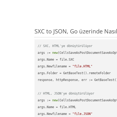
SXC to JSON, Go üzerinde Nas
// SXC, HTML'ye dönüştürülüyor
args := 
new
(CellsSaveAsPostDocumentSaveAsOpt
args.Name = file.SXC

args.Newfilename = 
"file.HTML"
args.Folder = GetBaseTest().remoteFolder

response, httpResponse, err := GetBaseTest(
// HTML, JSON'ye dönüştürülüyor
args := 
new
(CellsSaveAsPostDocumentSaveAsOpt
args.Name = file.HTML

args.Newfilename = 
"file.JSON"