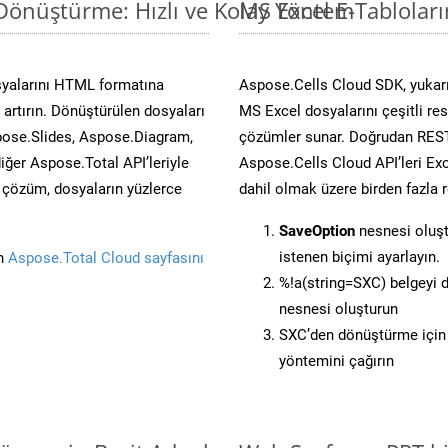
 Dönüştürme: Hızlı ve Kolay Yöntem
MS Excel E-Tablolar
syalarını HTML formatına
Aspose.Cells Cloud SDK, yukarı
artırın. Dönüştürülen dosyaları
MS Excel dosyalarını çeşitli re
ose.Slides, Aspose.Diagram,
çözümler sunar. Doğrudan REST 
er Aspose.Total API’leriyle
Aspose.Cells Cloud API’leri Exc
ü çözüm, dosyaların yüzlerce
dahil olmak üzere birden fazla 
SaveOption
nesnesi oluş
istenen biçimi ayarlayın.
in
Aspose.Total Cloud sayfasını
%!a(string=SXC) belgeyi
nesnesi oluşturun
SXC’den dönüştürme için 
yöntemini çağırın