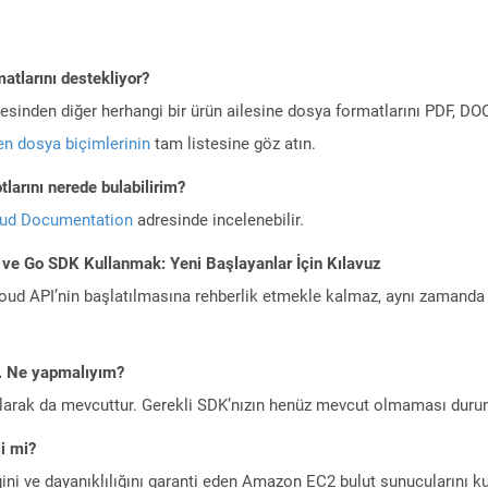
atlarını destekliyor?
ilesinden diğer herhangi bir ürün ailesine dosya formatlarını PDF, 
n dosya biçimlerinin
tam listesine göz atın.
larını nerede bulabilirim?
oud Documentation
adresinde incelenebilir.
 ve Go SDK Kullanmak: Yeni Başlayanlar İçin Kılavuz
ud API’nin başlatılmasına rehberlik etmekle kalmaz, aynı zamanda g
m. Ne yapmalıyım?
larak da mevcuttur. Gerekli SDK’nızın henüz mevcut olmaması duru
i mi?
ini ve dayanıklılığını garanti eden Amazon EC2 bulut sunucularını ku