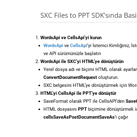
SXC Files to PPT SDK’sında Ba
WordsApi ve CellsApi’yi kurun
WordsApi
ve
CellsApi
‘yi İstemci Kimliğiniz, İ
ve API sürümünüzle başlatın
WordsApi ile SXC’yi HTML’ye dönüştürün
Yerel dosya adı ve biçimi HTML olarak ayarla
ConvertDocumentRequest
oluşturun.
SXC belgesini HTML’ye dönüştürmek için Words
HTML’yi CellsApi ile PPT’ye dönüştür
SaveFormat olarak PPT ile CellsAPI’den
Save
HTML dosyasını
PPT
biçimine dönüştürmek i
cellsSaveAsPostDocumentSaveAs
‘i çağır