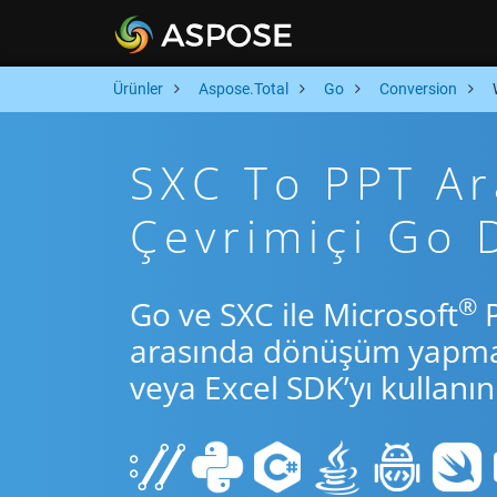
Ürünler
Aspose.Total
Go
Conversion
SXC To PPT Ara
Çevrimiçi Go
®
Go ve SXC ile Microsoft
P
arasında dönüşüm yapmak 
veya Excel SDK’yı kullanın