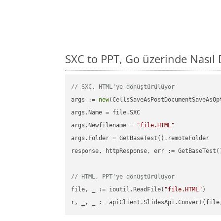
SXC to PPT, Go üzerinde Nasıl
// SXC, HTML'ye dönüştürülüyor
args := 
new
(CellsSaveAsPostDocumentSaveAsOpt
args.Name = file.SXC

args.Newfilename = 
"file.HTML"
args.Folder = GetBaseTest().remoteFolder

response, httpResponse, err := GetBaseTest(
// HTML, PPT'ye dönüştürülüyor
file, _ := ioutil.ReadFile(
"file.HTML"
)

r, _, _ := apiClient.SlidesApi.Convert(file