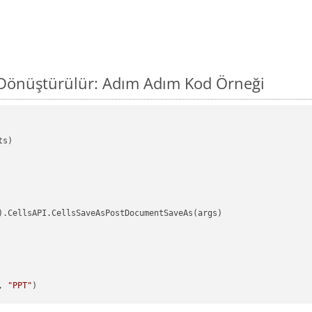
 Dönüştürülür: Adım Adım Kod Örneği
s)

).CellsAPI.CellsSaveAsPostDocumentSaveAs(args)

, 
"PPT"