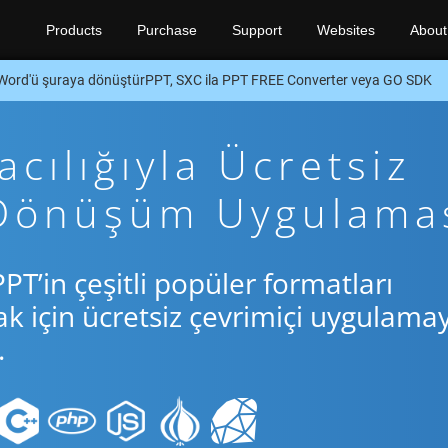
Products
Purchase
Support
Websites
About
Word'ü şuraya dönüştürPPT, SXC ila PPT FREE Converter veya GO SDK
cılığıyla Ücretsiz
 Dönüşüm Uygulama
PT’in çeşitli popüler formatları
için ücretsiz çevrimiçi uygulamay
.