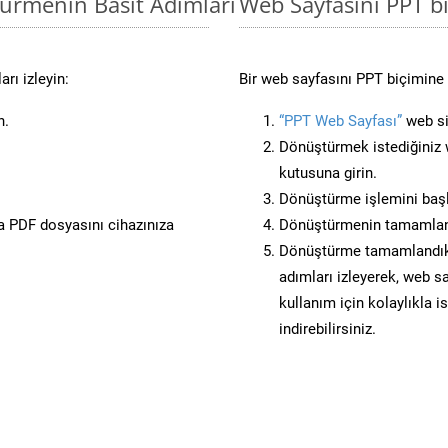
türmenin Basit Adımları
Web Sayfasını PPT 
rı izleyin:
Bir web sayfasını PPT biçimine 
n.
“PPT Web Sayfası”
web sit
Dönüştürmek istediğiniz w
kutusuna girin.
Dönüştürme işlemini başl
 PDF dosyasını cihazınıza
Dönüştürmenin tamamlan
Dönüştürme tamamlandıkta
adımları izleyerek, web sa
kullanım için kolaylıkla i
indirebilirsiniz.