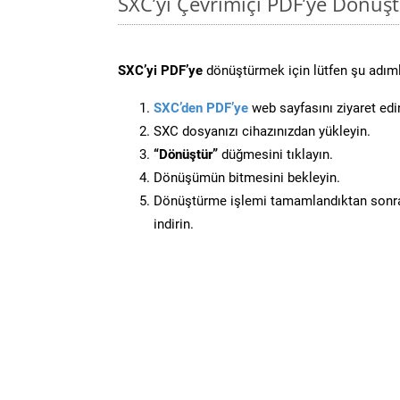
SXC’yi Çevrimiçi PDF’ye Dönüş
SXC’yi PDF’ye
dönüştürmek için lütfen şu adımla
SXC’den PDF’ye
web sayfasını ziyaret edi
SXC dosyanızı cihazınızdan yükleyin.
“Dönüştür”
düğmesini tıklayın.
Dönüşümün bitmesini bekleyin.
Dönüştürme işlemi tamamlandıktan sonra
indirin.