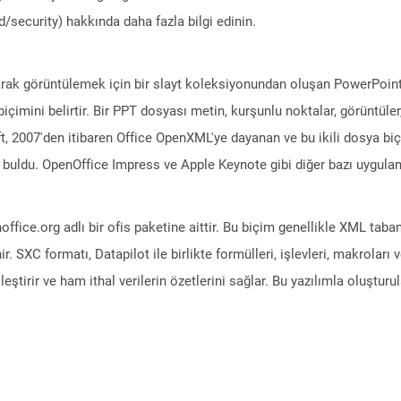
/security) hakkında daha fazla bilgi edinin.
olarak görüntülemek için bir slayt koleksiyonundan oluşan PowerPoi
 biçimini belirtir. Bir PPT dosyası metin, kurşunlu noktalar, görüntül
soft, 2007'den itibaren Office OpenXML'ye dayanan ve bu ikili dosya b
buldu. OpenOffice Impress ve Apple Keynote gibi diğer bazı uygulam
ice.org adlı bir ofis paketine aittir. Bu biçim genellikle XML tabanl
lenir. SXC formatı, Datapilot ile birlikte formülleri, işlevleri, makroları
eştirir ve ham ithal verilerin özetlerini sağlar. Bu yazılımla oluşturu