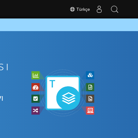
Türkçe
sı
ı