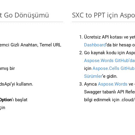
sit Go Dönüşümü
SXC to PPT için Aspo
Ücretsiz API kotası ve yet
stemci Gizli Anahtarı, Temel URL
Dashboard
‘da bir hesap 
Go kaynak kodu için Aspo
Aspose.Words GitHub’dan
nmış bir
için
Aspose.Cells GitHub
Sürümler
‘e gidin.
Api’yi kullanın.
Ayrıca
Aspose.Words
ve 
Swagger tabanlı API Refe
Option
‘ı başlat
bilgi edinmek için .cloud
çin