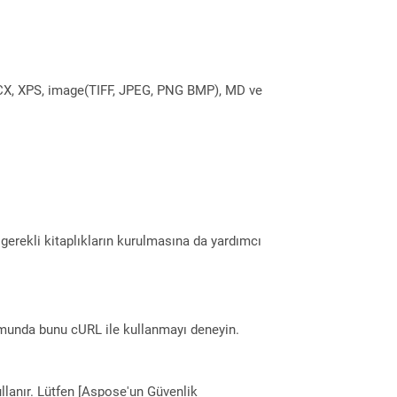
DOCX, XPS, image(TIFF, JPEG, PNG BMP), MD ve
erekli kitaplıkların kurulmasına da yardımcı
munda bunu cURL ile kullanmayı deneyin.
llanır. Lütfen [Aspose'un Güvenlik