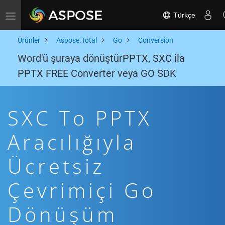
Türkçe
Toggle navigation
Ürünler
Aspose.Total
Go
Conversion
Word'ü şuraya dönüştürPPTX, SXC ila
PPTX FREE Converter veya GO SDK
SXC To PPTX
Aracılığıyla
Ücretsiz
Çevrimiçi Go
Dönüşüm