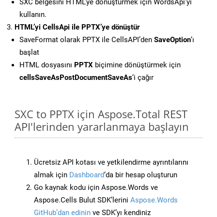
SXC belgesini HTML’ye dönüştürmek için WordsApi’yi
kullanın.
HTML’yi CellsApi ile PPTX’ye dönüştür
SaveFormat olarak PPTX ile CellsAPI’den
SaveOption
‘ı
başlat
HTML dosyasını
PPTX
biçimine dönüştürmek için
cellsSaveAsPostDocumentSaveAs
‘i çağır
SXC to PPTX için Aspose.Total REST
API'lerinden yararlanmaya başlayın
Ücretsiz API kotası ve yetkilendirme ayrıntılarını
almak için
Dashboard
‘da bir hesap oluşturun
Go kaynak kodu için Aspose.Words ve
Aspose.Cells Bulut SDK’lerini
Aspose.Words
GitHub’dan edinin
ve SDK’yı kendiniz