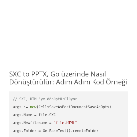
SXC to PPTX, Go üzerinde Nasıl
Dönüştürülür: Adım Adım Kod Örneği
// SXC, HTML'ye dönüştürülüyor
args := 
new
(CellsSaveAsPostDocumentSaveAsOpts)

args.Name = file.SXC

args.Newfilename = 
"file.HTML"
args.Folder = GetBaseTest().remoteFolder
