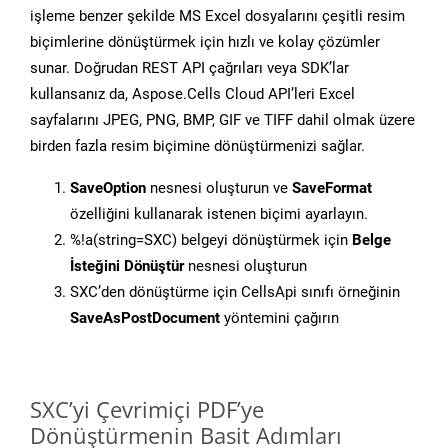
işleme benzer şekilde MS Excel dosyalarını çeşitli resim
biçimlerine dönüştürmek için hızlı ve kolay çözümler
sunar. Doğrudan REST API çağrıları veya SDK’lar
kullansanız da, Aspose.Cells Cloud API’leri Excel
sayfalarını JPEG, PNG, BMP, GIF ve TIFF dahil olmak üzere
birden fazla resim biçimine dönüştürmenizi sağlar.
SaveOption
nesnesi oluşturun ve
SaveFormat
özelliğini kullanarak istenen biçimi ayarlayın.
%!a(string=SXC) belgeyi dönüştürmek için
Belge
İsteğini Dönüştür
nesnesi oluşturun
SXC’den dönüştürme için CellsApi sınıfı örneğinin
SaveAsPostDocument
yöntemini çağırın
SXC’yi Çevrimiçi PDF’ye
Dönüştürmenin Basit Adımları