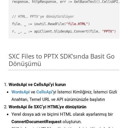
response, httpResponse, err := GetBaseTest().CellsAPI.Cell
// HTML, PPTX'ye dönüştürülüyor
file, _ := ioutil.ReadFile(
"file.HTML"
)

r, _, _ := apiClient.SlidesApi.Convert(file, 
"PPTX"
SXC Files to PPTX SDK’sında Basit Go
Dönüşümü
WordsApi ve CellsApi’yi kurun
WordsApi
ve
CellsApi
‘yi İstemci Kimliğiniz, İstemci Gizli
Anahtarı, Temel URL ve API sürümünüzle başlatın
WordsApi ile SXC’yi HTML’ye dönüştürün
Yerel dosya adı ve biçimi HTML olarak ayarlanmış bir
ConvertDocumentRequest
oluşturun.