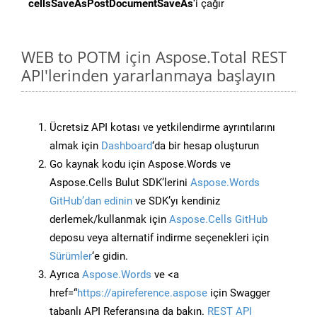
cellsSaveAsPostDocumentSaveAs
‘i çağır
WEB to POTM için Aspose.Total REST
API'lerinden yararlanmaya başlayın
Ücretsiz API kotası ve yetkilendirme ayrıntılarını
almak için
Dashboard
‘da bir hesap oluşturun
Go kaynak kodu için Aspose.Words ve
Aspose.Cells Bulut SDK’lerini
Aspose.Words
GitHub’dan edinin
ve SDK’yı kendiniz
derlemek/kullanmak için
Aspose.Cells GitHub
deposu veya alternatif indirme seçenekleri için
Sürümler
‘e gidin.
Ayrıca
Aspose.Words
ve <a
href=“
https://apireference.aspose
için Swagger
tabanlı API Referansına da bakın.
REST API