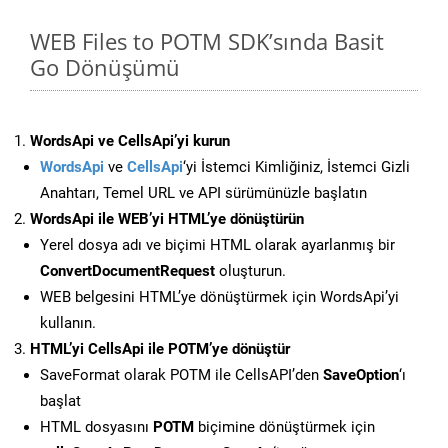
WEB Files to POTM SDK’sında Basit
Go Dönüşümü
WordsApi ve CellsApi’yi kurun
WordsApi
ve
CellsApi
‘yi İstemci Kimliğiniz, İstemci Gizli
Anahtarı, Temel URL ve API sürümünüzle başlatın
WordsApi ile WEB’yi HTML’ye dönüştürün
Yerel dosya adı ve biçimi HTML olarak ayarlanmış bir
ConvertDocumentRequest
oluşturun.
WEB belgesini HTML’ye dönüştürmek için WordsApi’yi
kullanın.
HTML’yi CellsApi ile POTM’ye dönüştür
SaveFormat olarak POTM ile CellsAPI’den
SaveOption
‘ı
başlat
HTML dosyasını
POTM
biçimine dönüştürmek için