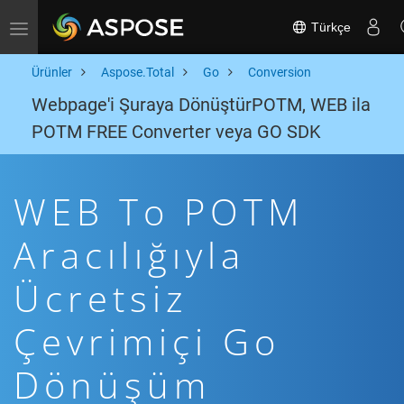
Türkçe
Toggle navigation
Ürünler
Aspose.Total
Go
Conversion
Webpage'i Şuraya DönüştürPOTM, WEB ila
POTM FREE Converter veya GO SDK
WEB To POTM
Aracılığıyla
Ücretsiz
Çevrimiçi Go
Dönüşüm