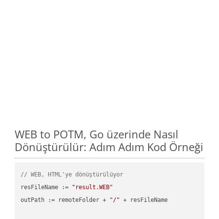
WEB to POTM, Go üzerinde Nasıl
Dönüştürülür: Adım Adım Kod Örneği
// WEB, HTML'ye dönüştürülüyor
resFileName := 
"result.WEB"
outPath := remoteFolder + 
"/"
 + resFileName
