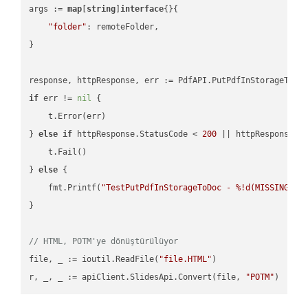
args := 
map
[
string
]
interface
{}{

"folder"
: remoteFolder,

}

if
 err != 
nil
 {

    t.Error(err)

} 
else
if
 httpResponse.StatusCode < 
200
 || httpResponse.S
    t.Fail()

} 
else
 {

    fmt.Printf(
"TestPutPdfInStorageToDoc - %!d(MISSING)\n
}

// HTML, POTM'ye dönüştürülüyor
file, _ := ioutil.ReadFile(
"file.HTML"
)

r, _, _ := apiClient.SlidesApi.Convert(file, 
"POTM"