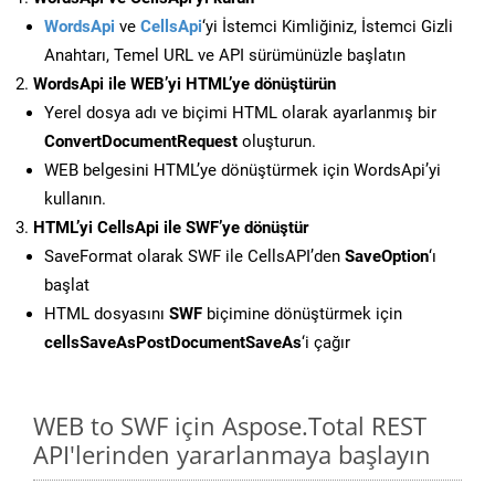
WordsApi
ve
CellsApi
‘yi İstemci Kimliğiniz, İstemci Gizli
Anahtarı, Temel URL ve API sürümünüzle başlatın
WordsApi ile WEB’yi HTML’ye dönüştürün
Yerel dosya adı ve biçimi HTML olarak ayarlanmış bir
ConvertDocumentRequest
oluşturun.
WEB belgesini HTML’ye dönüştürmek için WordsApi’yi
kullanın.
HTML’yi CellsApi ile SWF’ye dönüştür
SaveFormat olarak SWF ile CellsAPI’den
SaveOption
‘ı
başlat
HTML dosyasını
SWF
biçimine dönüştürmek için
cellsSaveAsPostDocumentSaveAs
‘i çağır
WEB to SWF için Aspose.Total REST
API'lerinden yararlanmaya başlayın