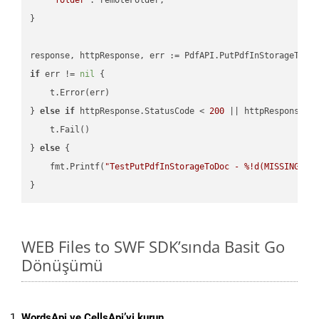
}

if
 err != 
nil
 {

    t.Error(err)

} 
else
if
 httpResponse.StatusCode < 
200
 || httpResponse.S
    t.Fail()

} 
else
 {

    fmt.Printf(
"TestPutPdfInStorageToDoc - %!d(MISSING)\n
WEB Files to SWF SDK’sında Basit Go
Dönüşümü
WordsApi ve CellsApi’yi kurun