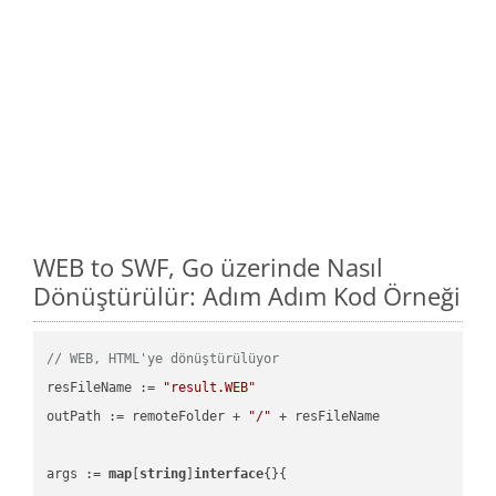
WEB to SWF, Go üzerinde Nasıl
Dönüştürülür: Adım Adım Kod Örneği
// WEB, HTML'ye dönüştürülüyor
resFileName := 
"result.WEB"
outPath := remoteFolder + 
"/"
 + resFileName

args := 
map
[
string
]
interface
{}{
