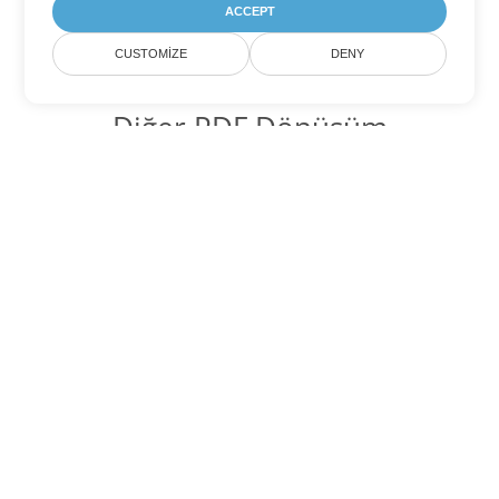
ACCEPT
CUSTOMIZE
DENY
Diğer PDF Dönüşüm
Seçenekleri
WEB'yi DOC'ye dönüştür
DOC:
Microsoft Word Binary Format
WEB'yi DOT'ye dönüştür
DOT:
Microsoft Word Template Files
WEB'yi DOCX'ye dönüştür
DOCX:
Office 2007+ Word Document
WEB'yi DOCM'ye dönüştür