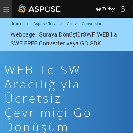
Türkçe
Toggle navigation
Ürünler
Aspose.Total
Go
Conversion
Webpage'i Şuraya DönüştürSWF, WEB ila
SWF FREE Converter veya GO SDK
WEB To SWF
Aracılığıyla
Ücretsiz
Çevrimiçi Go
Dönüşüm