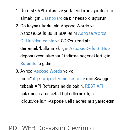
Ücretsiz API kotası ve yetkilendirme ayrıntılarını
almak için
Dashboard
‘da bir hesap oluşturun
Go kaynak kodu için Aspose.Words ve
Aspose.Cells Bulut SDK’lerini
Aspose.Words
GitHub’dan edinin
ve SDK’yı kendiniz
derlemek/kullanmak için
Aspose.Cells GitHub
deposu veya alternatif indirme seçenekleri için
Sürümler
‘e gidin.
Ayrıca
Aspose.Words
ve <a
href=“
https://apireference.aspose
için Swagger
tabanlı API Referansına da bakın.
REST API
hakkında daha fazla bilgi edinmek için
.cloud/cells/">Aspose.Cells adresini ziyaret edin.
PDF WEB Dosyasını Çevrimiçi