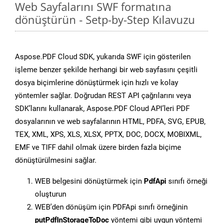
Web Sayfalarını SWF formatına
dönüştürün - Setp-by-Step Kılavuzu
Aspose.PDF Cloud SDK, yukarıda SWF için gösterilen
işleme benzer şekilde herhangi bir web sayfasını çeşitli
dosya biçimlerine dönüştürmek için hızlı ve kolay
yöntemler sağlar. Doğrudan REST API çağrılarını veya
SDK’larını kullanarak, Aspose.PDF Cloud API’leri PDF
dosyalarının ve web sayfalarının HTML, PDFA, SVG, EPUB,
TEX, XML, XPS, XLS, XLSX, PPTX, DOC, DOCX, MOBIXML,
EMF ve TIFF dahil olmak üzere birden fazla biçime
dönüştürülmesini sağlar.
WEB belgesini dönüştürmek için
PdfApi
sınıfı örneği
oluşturun
WEB’den dönüşüm için PDFApi sınıfı örneğinin
putPdfInStorageToDoc
yöntemi gibi uygun yöntemi