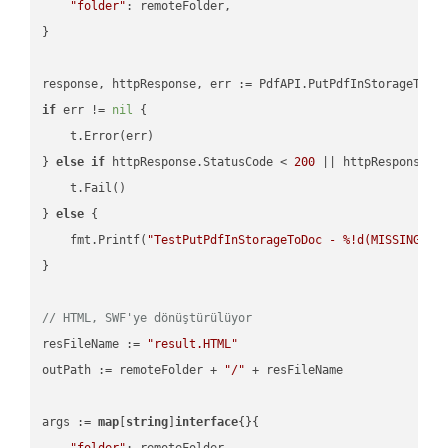
"folder"
: remoteFolder,

}

if
 err != 
nil
 {

    t.Error(err)

} 
else
if
 httpResponse.StatusCode < 
200
 || httpResponse.S
    t.Fail()

} 
else
 {

    fmt.Printf(
"TestPutPdfInStorageToDoc - %!d(MISSING)\n
}

// HTML, SWF'ye dönüştürülüyor
resFileName := 
"result.HTML"
outPath := remoteFolder + 
"/"
 + resFileName

args := 
map
[
string
]
interface
{}{

"folder"
: remoteFolder,
