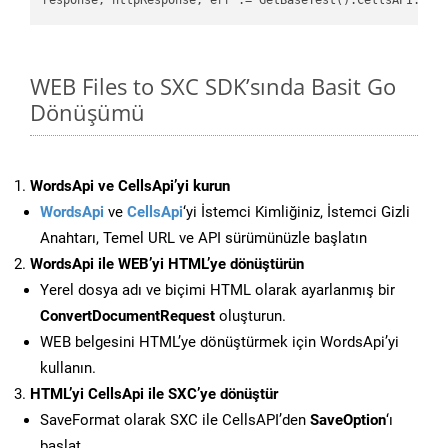
WEB Files to SXC SDK’sında Basit Go
Dönüşümü
WordsApi ve CellsApi’yi kurun
WordsApi
ve
CellsApi
‘yi İstemci Kimliğiniz, İstemci Gizli
Anahtarı, Temel URL ve API sürümünüzle başlatın
WordsApi ile WEB’yi HTML’ye dönüştürün
Yerel dosya adı ve biçimi HTML olarak ayarlanmış bir
ConvertDocumentRequest
oluşturun.
WEB belgesini HTML’ye dönüştürmek için WordsApi’yi
kullanın.
HTML’yi CellsApi ile SXC’ye dönüştür
SaveFormat olarak SXC ile CellsAPI’den
SaveOption
‘ı
başlat