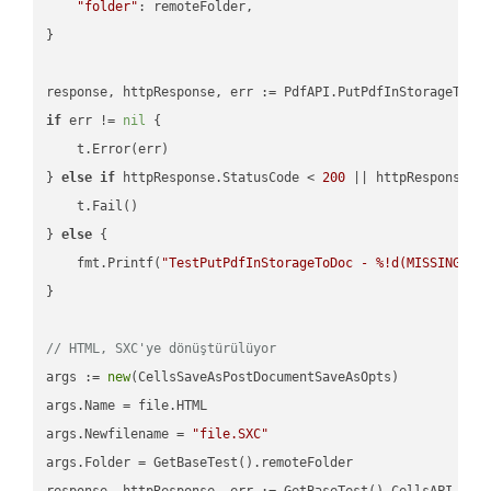
"folder"
: remoteFolder,

}

if
 err != 
nil
 {

    t.Error(err)

} 
else
if
 httpResponse.StatusCode < 
200
 || httpResponse.S
    t.Fail()

} 
else
 {

    fmt.Printf(
"TestPutPdfInStorageToDoc - %!d(MISSING)\n
}

// HTML, SXC'ye dönüştürülüyor
args := 
new
(CellsSaveAsPostDocumentSaveAsOpts)

args.Name = file.HTML

args.Newfilename = 
"file.SXC"
args.Folder = GetBaseTest().remoteFolder
