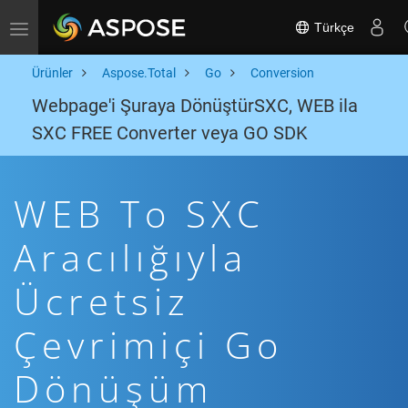
Türkçe
Toggle navigation
Ürünler
Aspose.Total
Go
Conversion
Webpage'i Şuraya DönüştürSXC, WEB ila
SXC FREE Converter veya GO SDK
WEB To SXC
Aracılığıyla
Ücretsiz
Çevrimiçi Go
Dönüşüm