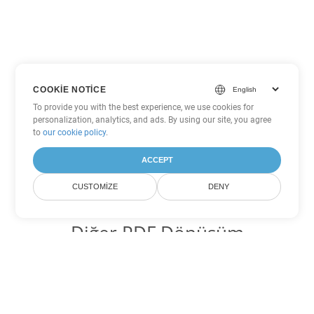
COOKIE NOTICE
To provide you with the best experience, we use cookies for
personalization, analytics, and ads. By using our site, you agree
to
our cookie policy
.
ACCEPT
CUSTOMIZE
DENY
Diğer PDF Dönüşüm
Seçenekleri
WEB'yi DOC'ye dönüştür