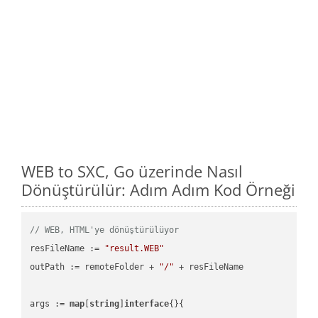
WEB to SXC, Go üzerinde Nasıl
Dönüştürülür: Adım Adım Kod Örneği
// WEB, HTML'ye dönüştürülüyor
resFileName := 
"result.WEB"
outPath := remoteFolder + 
"/"
 + resFileName

args := 
map
[
string
]
interface
{}{
