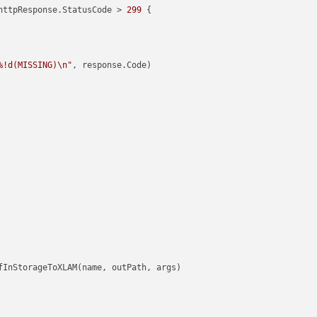
httpResponse.StatusCode > 
299
 {

%!d(MISSING)\n"
, response.Code)
