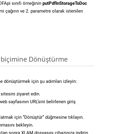
FApi sınıfı örneğinin
putPdfInStorageToDoc
i çağırın ve 2. parametre olarak istenilen
 biçimine Dönüştürme
e dönüştürmek için şu adımları izleyin:
itesini ziyaret edin.
eb sayfasının URL’sini belirlenen giriş
atmak için “Dönüştür” düğmesine tıklayın.
masını bekleyin.
an sonra XLAM dosyasını cihazınıza indirin.