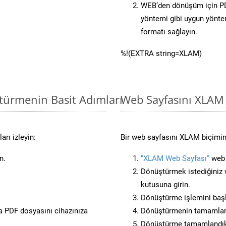
WEB’den dönüşüm için PD
yöntemi gibi uygun yöntem
formatı sağlayın.
%!(EXTRA string=XLAM)
türmenin Basit Adımları
Web Sayfasını XLAM
rı izleyin:
Bir web sayfasını XLAM biçimin
n.
“XLAM Web Sayfası”
web s
Dönüştürmek istediğiniz w
kutusuna girin.
Dönüştürme işlemini başl
 PDF dosyasını cihazınıza
Dönüştürmenin tamamlan
Dönüştürme tamamlandıkt