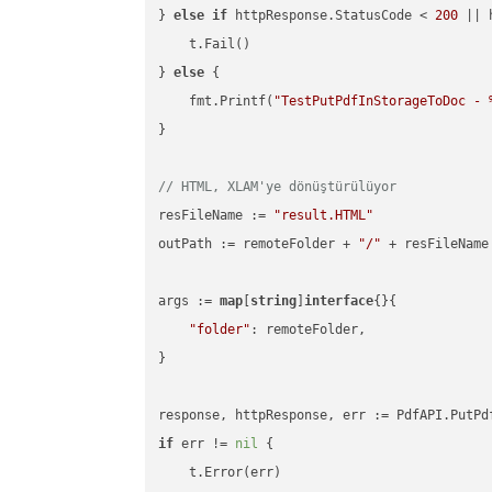
} 
else
if
 httpResponse.StatusCode < 
200
 || 
    t.Fail()

} 
else
 {

    fmt.Printf(
"TestPutPdfInStorageToDoc - 
}

// HTML, XLAM'ye dönüştürülüyor
resFileName := 
"result.HTML"
outPath := remoteFolder + 
"/"
 + resFileName

args := 
map
[
string
]
interface
{}{

"folder"
: remoteFolder,

}

if
 err != 
nil
 {

    t.Error(err)
