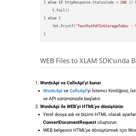
} 
else
if
 httpResponse.StatusCode < 
200
 || 
    t.Fail()

} 
else
 {

    fmt.Printf(
"TestPutPdfInStorageToDoc - 
WEB Files to XLAM SDK’sında 
WordsApi ve CellsApi’yi kurun
WordsApi
ve
CellsApi
‘yi İstemci Kimliğiniz, İ
ve API sürümünüzle başlatın
WordsApi ile WEB’yi HTML’ye dönüştürün
Yerel dosya adı ve biçimi HTML olarak ayarla
ConvertDocumentRequest
oluşturun.
WEB belgesini HTML’ye dönüştürmek için Word