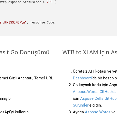
httpResponse.StatusCode > 
299
 {

%!d(MISSING)\n"
, response.Code)

Basit Go Dönüşümü
WEB to XLAM için As
Ücretsiz API kotası ve yet
stemci Gizli Anahtarı, Temel URL
Dashboard
‘da bir hesap 
Go kaynak kodu için Aspo
Aspose.Words GitHub’dan
nmış bir
için
Aspose.Cells GitHub
Sürümler
‘e gidin.
sApi’yi kullanın.
Ayrıca
Aspose.Words
ve 