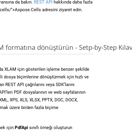
ransına da bakın.
REST API
hakkında daha fazla
/cells/">Aspose.Cells adresini ziyaret edin.
M formatına dönüştürün - Setp-by-Step Kıla
a XLAM için gösterilen işleme benzer şekilde
tli dosya biçimlerine dönüştürmek için hızlı ve
n REST API çağrılarını veya SDK’larını
PI’leri PDF dosyalarının ve web sayfalarının
XML, XPS, XLS, XLSX, PPTX, DOC, DOCX,
mak üzere birden fazla biçime
ek için
PdfApi
sınıfı örneği oluşturun