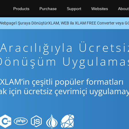
Products
Purchase
Support
Websites
About
Webpage'i Şuraya DönüştürXLAM, WEB ila XLAM FREE Converter veya G
racılığıyla Ücretsi
 Dönüşüm Uygulama
XLAM’in çeşitli popüler formatları
için ücretsiz çevrimiçi uygulamay