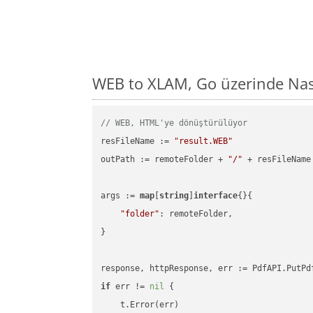
WEB to XLAM, Go üzerinde Nas
// WEB, HTML'ye dönüştürülüyor
resFileName := 
"result.WEB"
outPath := remoteFolder + 
"/"
 + resFileName

args := 
map
[
string
]
interface
{}{

"folder"
: remoteFolder,

}

if
 err != 
nil
 {

    t.Error(err)
