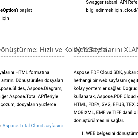
Swagger tabanlı API Refe
eOption
‘ı başlat
bilgi edinmek için .cloud
 için
önüştürme: Hızlı ve Kolay Yöntem
Web Sayfalarını XLA
yalarını HTML formatına
Aspose.PDF Cloud SDK, yukarıd
artırın. Dönüştürülen dosyaları
herhangi bir web sayfasını çeşi
spose.Slides, Aspose.Diagram,
kolay yöntemler sağlar. Doğruda
er Aspose.Total API’leriyle
kullanarak, Aspose.PDF Cloud A
ü çözüm, dosyaların yüzlerce
HTML, PDFA, SVG, EPUB, TEX, 
MOBIXML, EMF ve TIFF dahil ol
dönüştürülmesini sağlar.
in
Aspose.Total Cloud sayfasını
WEB belgesini dönüştürm