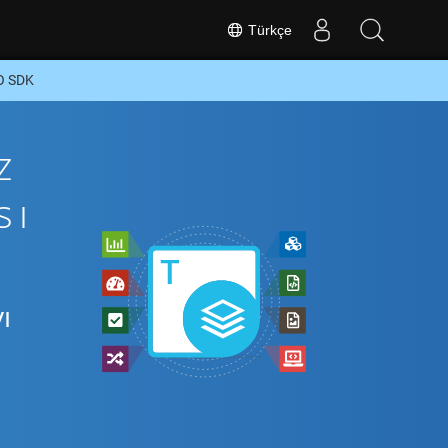
Türkçe
O SDK
z
sı
ı