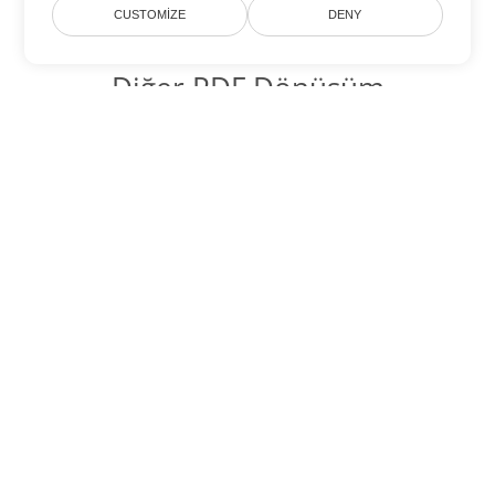
CUSTOMIZE
DENY
Diğer PDF Dönüşüm
Seçenekleri
XSLFO'yi DOC'ye dönüştür
DOC:
Microsoft Word Binary Format
XSLFO'yi DOT'ye dönüştür
DOT:
Microsoft Word Template Files
XSLFO'yi DOCX'ye dönüştür
DOCX:
Office 2007+ Word Document
XSLFO'yi DOCM'ye dönüştür
DOCM:
Microsoft Word 2007 Marco File