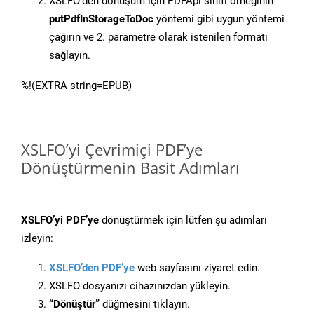
XSLFO’den dönüşüm için PDFApi sınıfı örneğinin
putPdfInStorageToDoc
yöntemi gibi uygun yöntemi
çağırın ve 2. parametre olarak istenilen formatı
sağlayın.
%!(EXTRA string=EPUB)
XSLFO’yi Çevrimiçi PDF’ye
Dönüştürmenin Basit Adımları
XSLFO’yi PDF’ye
dönüştürmek için lütfen şu adımları
izleyin:
XSLFO’den PDF’ye
web sayfasını ziyaret edin.
XSLFO dosyanızı cihazınızdan yükleyin.
“Dönüştür”
düğmesini tıklayın.