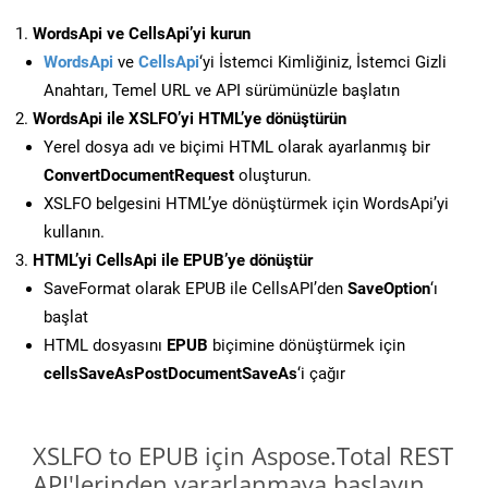
WordsApi ve CellsApi’yi kurun
WordsApi
ve
CellsApi
‘yi İstemci Kimliğiniz, İstemci Gizli
Anahtarı, Temel URL ve API sürümünüzle başlatın
WordsApi ile XSLFO’yi HTML’ye dönüştürün
Yerel dosya adı ve biçimi HTML olarak ayarlanmış bir
ConvertDocumentRequest
oluşturun.
XSLFO belgesini HTML’ye dönüştürmek için WordsApi’yi
kullanın.
HTML’yi CellsApi ile EPUB’ye dönüştür
SaveFormat olarak EPUB ile CellsAPI’den
SaveOption
‘ı
başlat
HTML dosyasını
EPUB
biçimine dönüştürmek için
cellsSaveAsPostDocumentSaveAs
‘i çağır
XSLFO to EPUB için Aspose.Total REST
API'lerinden yararlanmaya başlayın