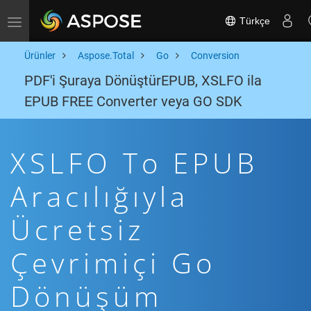
Türkçe
Toggle navigation
Ürünler
Aspose.Total
Go
Conversion
PDF'i Şuraya DönüştürEPUB, XSLFO ila
EPUB FREE Converter veya GO SDK
XSLFO To EPUB
Aracılığıyla
Ücretsiz
Çevrimiçi Go
Dönüşüm