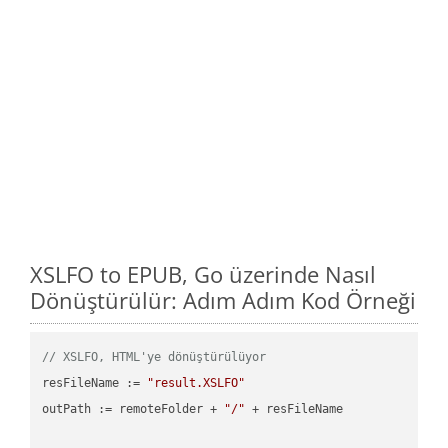
XSLFO to EPUB, Go üzerinde Nasıl
Dönüştürülür: Adım Adım Kod Örneği
// XSLFO, HTML'ye dönüştürülüyor
resFileName := 
"result.XSLFO"
outPath := remoteFolder + 
"/"
 + resFileName
