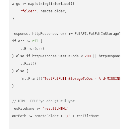
args := 
map
[
string
]
interface
{}{

"folder"
: remoteFolder,

}

if
 err != 
nil
 {

    t.Error(err)

} 
else
if
 httpResponse.StatusCode < 
200
 || httpResponse.S
    t.Fail()

} 
else
 {

    fmt.Printf(
"TestPutPdfInStorageToDoc - %!d(MISSING)\n
}

// HTML, EPUB'ye dönüştürülüyor
resFileName := 
"result.HTML"
outPath := remoteFolder + 
"/"
 + resFileName
