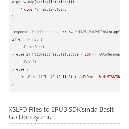
args := 
map
[
string
]
interface
{}{

"folder"
: remoteFolder,

}

if
 err != 
nil
 {

    t.Error(err)

} 
else
if
 httpResponse.StatusCode < 
200
 || httpResponse.S
    t.Fail()

} 
else
 {

    fmt.Printf(
"TestPutPdfInStorageToDoc - %!d(MISSING)\n
XSLFO Files to EPUB SDK’sında Basit
Go Dönüşümü