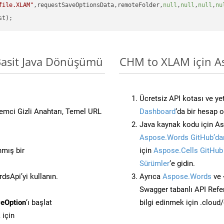
file.XLAM"
,requestSaveOptionsData,remoteFolder,
null
,
null
,
null
,
nu
Basit Java Dönüşümü
CHM to XLAM için As
Ücretsiz API kotası ve yet
stemci Gizli Anahtarı, Temel URL
Dashboard
‘da bir hesap 
Java kaynak kodu için As
Aspose.Words GitHub’dan
nmış bir
için
Aspose.Cells GitHub
Sürümler
‘e gidin.
sApi’yi kullanın.
Ayrıca
Aspose.Words
ve 
Swagger tabanlı API Refe
eOption
‘ı başlat
bilgi edinmek için .cloud
 için