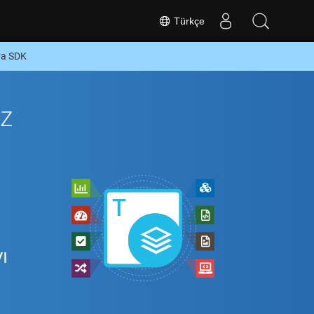
Türkçe
va SDK
z
ı
ı