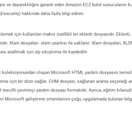
ini ve dayanıklılığını garanti eden Amazon EC2 bulut sunucularını ku
/security) hakkında daha fazla bilgi edinin.
klemek için kullanılan makro özellikli bir eklenti dosyasıdır. Eklenti,
mdır. Xlam dosyaları .xlam uzantısı ile saklanır. Xlam dosyaları, 
nu azaltmak için zip sıkıştırma ile kaydedilir.
 koleksiyonundan oluşan Microsoft HTML yardım dosyasını temsil e
inme için bir dizin sağlar. CHM dosyası, sağlanan arama seçeneği arac
t tescilli çevrimiçi yardım dosyası formatıdır. Ayrıca, eğitim kılavuzla
rn Microsoft geliştirme ortamlarının çoğu, uygulamada bulunan bilg