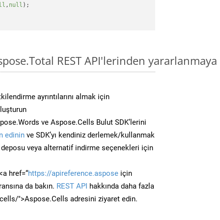
ll
,
null
);

pose.Total REST API'lerinden yararlanmaya 
kilendirme ayrıntılarını almak için
oluşturun
pose.Words ve Aspose.Cells Bulut SDK’lerini
 edinin
ve SDK’yı kendiniz derlemek/kullanmak
deposu veya alternatif indirme seçenekleri için
<a href=“
https://apireference.aspose
için
ransına da bakın.
REST API
hakkında daha fazla
/cells/">Aspose.Cells adresini ziyaret edin.