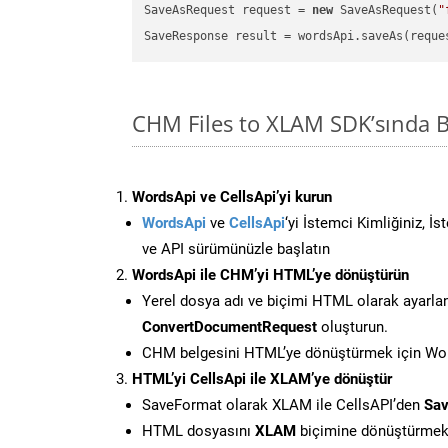
SaveAsRequest request = 
new
 SaveAsRequest(
"
CHM Files to XLAM SDK’sında 
WordsApi ve CellsApi’yi kurun
WordsApi
ve
CellsApi
‘yi İstemci Kimliğiniz, İ
ve API sürümünüzle başlatın
WordsApi ile CHM’yi HTML’ye dönüştürün
Yerel dosya adı ve biçimi HTML olarak ayarla
ConvertDocumentRequest
oluşturun.
CHM belgesini HTML’ye dönüştürmek için Word
HTML’yi CellsApi ile XLAM’ye dönüştür
SaveFormat olarak XLAM ile CellsAPI’den
Sav
HTML dosyasını
XLAM
biçimine dönüştürmek