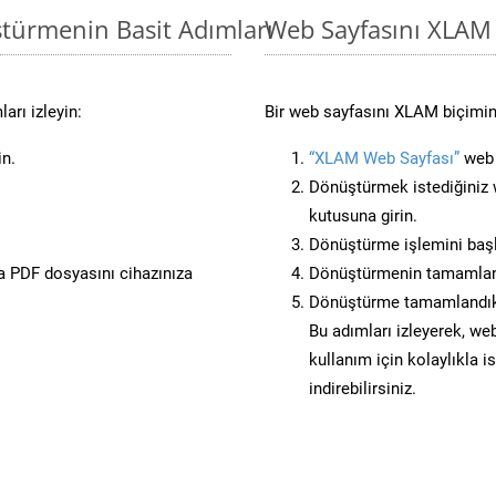
türmenin Basit Adımları
Web Sayfasını XLAM
arı izleyin:
Bir web sayfasını XLAM biçimin
in.
“XLAM Web Sayfası”
web s
Dönüştürmek istediğiniz w
kutusuna girin.
Dönüştürme işlemini başl
 PDF dosyasını cihazınıza
Dönüştürmenin tamamlan
Dönüştürme tamamlandıkt
Bu adımları izleyerek, web
kullanım için kolaylıkla 
indirebilirsiniz.