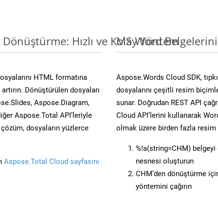
 Dönüştürme: Hızlı ve Kolay Yöntem
MS Word Belgelerin
osyalarını HTML formatına
Aspose.Words Cloud SDK, tıpkı
artırın. Dönüştürülen dosyaları
dosyalarını çeşitli resim biçim
se.Slides, Aspose.Diagram,
sunar. Doğrudan REST API çağrı
er Aspose.Total API’leriyle
Cloud API’lerini kullanarak Wor
ü çözüm, dosyaların yüzlerce
olmak üzere birden fazla resim 
%!a(string=CHM) belgeyi
nesnesi oluşturun
in
Aspose.Total Cloud sayfasını
CHM’den dönüştürme için
yöntemini çağırın