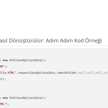
asıl Dönüştürülür: Adım Adım Kod Örneği
= 
new
 HtmlSaveOptionsData();

HM"
);

file.HTML"
,requestSaveOptionsData,remoteFolder,
null
,
null
,
null
,
nu
t);

= 
new
 HtmlSaveOptionsData();

TML"
);
