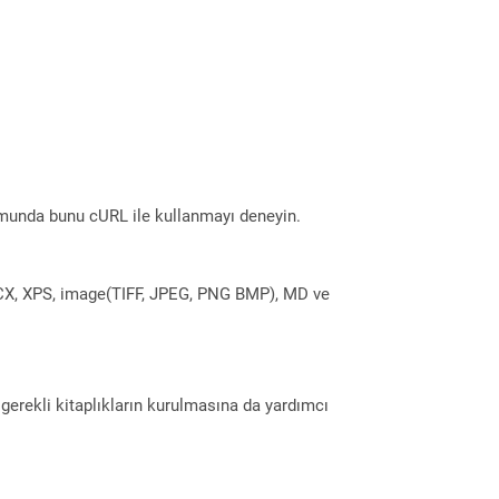
munda bunu cURL ile kullanmayı deneyin.
DOCX, XPS, image(TIFF, JPEG, PNG BMP), MD ve
erekli kitaplıkların kurulmasına da yardımcı