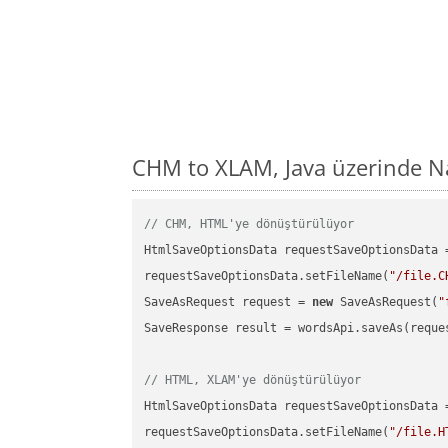
CHM to XLAM, Java üzerinde N
// CHM, HTML'ye dönüştürülüyor
HtmlSaveOptionsData requestSaveOptionsData 
requestSaveOptionsData.setFileName(
"/file.C
SaveAsRequest request = 
new
 SaveAsRequest(
"
SaveResponse result = wordsApi.saveAs(reques
// HTML, XLAM'ye dönüştürülüyor
HtmlSaveOptionsData requestSaveOptionsData 
requestSaveOptionsData.setFileName(
"/file.H