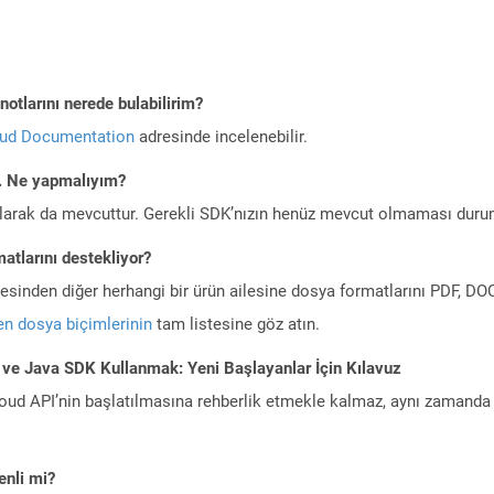
otlarını nerede bulabilirim?
oud Documentation
adresinde incelenebilir.
m. Ne yapmalıyım?
larak da mevcuttur. Gerekli SDK’nızın henüz mevcut olmaması duru
atlarını destekliyor?
ilesinden diğer herhangi bir ürün ailesine dosya formatlarını PDF, 
n dosya biçimlerinin
tam listesine göz atın.
 ve Java SDK Kullanmak: Yeni Başlayanlar İçin Kılavuz
ud API’nin başlatılmasına rehberlik etmekle kalmaz, aynı zamanda g
nli mi?