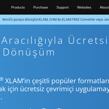
Products
Purchase
Support
Websites
About
Word'ü şuraya dönüştürXLAM, CHM ila XLAM FREE Converter veya Ja
racılığıyla Ücretsi
va Dönüşüm
®
XLAM’in çeşitli popüler formatlar
için ücretsiz çevrimiçi uygulamay
.