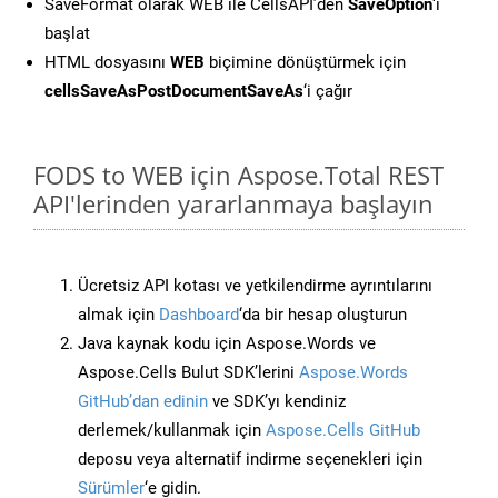
SaveFormat olarak WEB ile CellsAPI’den
SaveOption
‘ı
başlat
HTML dosyasını
WEB
biçimine dönüştürmek için
cellsSaveAsPostDocumentSaveAs
‘i çağır
FODS to WEB için Aspose.Total REST
API'lerinden yararlanmaya başlayın
Ücretsiz API kotası ve yetkilendirme ayrıntılarını
almak için
Dashboard
‘da bir hesap oluşturun
Java kaynak kodu için Aspose.Words ve
Aspose.Cells Bulut SDK’lerini
Aspose.Words
GitHub’dan edinin
ve SDK’yı kendiniz
derlemek/kullanmak için
Aspose.Cells GitHub
deposu veya alternatif indirme seçenekleri için
Sürümler
‘e gidin.