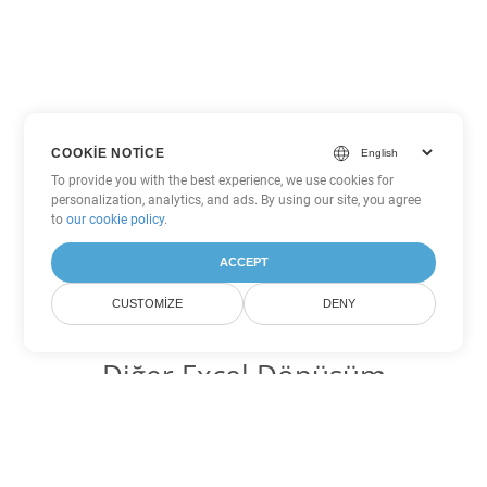
COOKIE NOTICE
To provide you with the best experience, we use cookies for
personalization, analytics, and ads. By using our site, you agree
to
our cookie policy
.
ACCEPT
CUSTOMIZE
DENY
Diğer Excel Dönüşüm
Seçenekleri
FODS'yi DOC'ye dönüştür