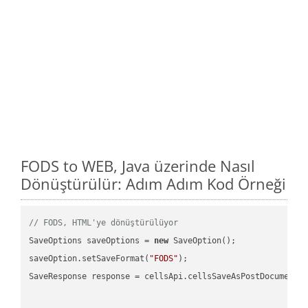
FODS to WEB, Java üzerinde Nasıl
Dönüştürülür: Adım Adım Kod Örneği
// FODS, HTML'ye dönüştürülüyor
SaveOptions saveOptions = 
new
 SaveOption();

saveOption.setSaveFormat(
"FODS"
);

SaveResponse response = cellsApi.cellsSaveAsPostDocumentS