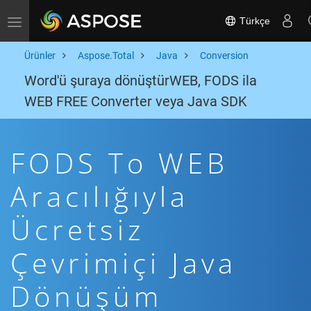
Türkçe
Toggle navigation
Ürünler
Aspose.Total
Java
Conversion
Word'ü şuraya dönüştürWEB, FODS ila
WEB FREE Converter veya Java SDK
FODS To WEB
Aracılığıyla
Ücretsiz
Çevrimiçi Java
Dönüşüm