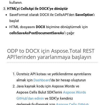
kullanın.
HTML’yi CellsApi ile DOCX’ye dönüştür
SaveFormat olarak DOCX ile CellsAPI’den
SaveOption
‘ı
başlat
HTML dosyasını
DOCX
biçimine dönüştürmek için
cellsSaveAsPostDocumentSaveAs
‘i çağır
ODP to DOCX için Aspose.Total REST
API'lerinden yararlanmaya başlayın
Ücretsiz API kotası ve yetkilendirme ayrıntılarını
almak için
Dashboard
‘da bir hesap oluşturun
Java kaynak kodu için Aspose.Words ve
Aspose.Cells Bulut SDK’lerini
Aspose.Words
GitHub’dan edinin
ve SDK’yı kendiniz
derlemek/kullanmak için
Aspose.Cells GitHub