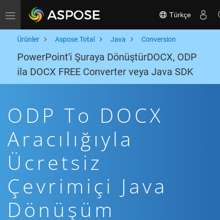
Türkçe
Toggle navigation
Ürünler
Aspose.Total
Java
Conversion
PowerPoint'i Şuraya DönüştürDOCX, ODP
ila DOCX FREE Converter veya Java SDK
ODP To DOCX
Aracılığıyla
Ücretsiz
Çevrimiçi Java
Dönüşüm