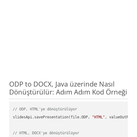
ODP to DOCX, Java üzerinde Nasıl
Dönüştürülür: Adım Adım Kod Örneği
// ODP, HTML'ye dönüştürülüyor
slidesApi.savePresentation(file.ODP, 
"HTML"
, valueOutPath,
// HTML, DOCX'ye dönüştürülüyor