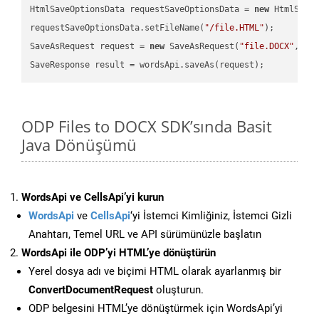
HtmlSaveOptionsData requestSaveOptionsData = 
new
 HtmlSaveO
requestSaveOptionsData.setFileName(
"/file.HTML"
);

SaveAsRequest request = 
new
 SaveAsRequest(
"file.DOCX"
,req
ODP Files to DOCX SDK’sında Basit
Java Dönüşümü
WordsApi ve CellsApi’yi kurun
WordsApi
ve
CellsApi
‘yi İstemci Kimliğiniz, İstemci Gizli
Anahtarı, Temel URL ve API sürümünüzle başlatın
WordsApi ile ODP’yi HTML’ye dönüştürün
Yerel dosya adı ve biçimi HTML olarak ayarlanmış bir
ConvertDocumentRequest
oluşturun.
ODP belgesini HTML’ye dönüştürmek için WordsApi’yi