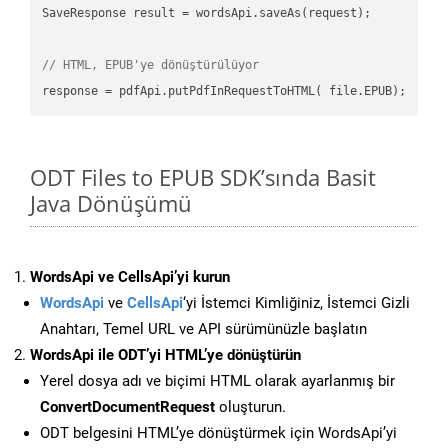
SaveResponse result = wordsApi.saveAs(request);

// HTML, EPUB'ye dönüştürülüyor
ODT Files to EPUB SDK’sında Basit
Java Dönüşümü
WordsApi ve CellsApi’yi kurun
WordsApi
ve
CellsApi
‘yi İstemci Kimliğiniz, İstemci Gizli
Anahtarı, Temel URL ve API sürümünüzle başlatın
WordsApi ile ODT’yi HTML’ye dönüştürün
Yerel dosya adı ve biçimi HTML olarak ayarlanmış bir
ConvertDocumentRequest
oluşturun.
ODT belgesini HTML’ye dönüştürmek için WordsApi’yi