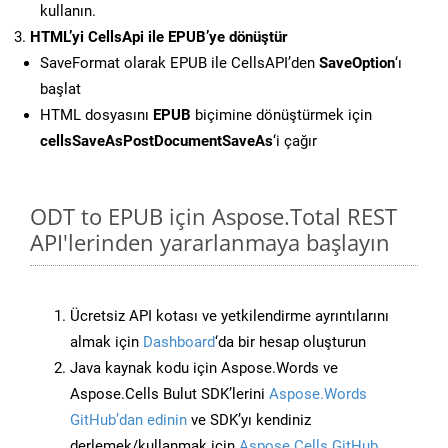
kullanın.
HTML’yi CellsApi ile EPUB’ye dönüştür
SaveFormat olarak EPUB ile CellsAPI’den
SaveOption
‘ı
başlat
HTML dosyasını
EPUB
biçimine dönüştürmek için
cellsSaveAsPostDocumentSaveAs
‘i çağır
ODT to EPUB için Aspose.Total REST
API'lerinden yararlanmaya başlayın
Ücretsiz API kotası ve yetkilendirme ayrıntılarını
almak için
Dashboard
‘da bir hesap oluşturun
Java kaynak kodu için Aspose.Words ve
Aspose.Cells Bulut SDK’lerini
Aspose.Words
GitHub’dan edinin
ve SDK’yı kendiniz
derlemek/kullanmak için
Aspose.Cells GitHub