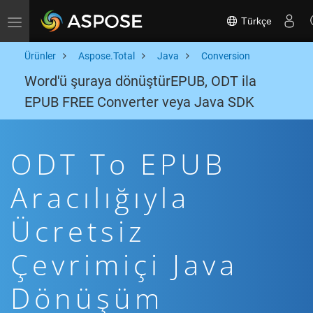
Türkçe
Toggle navigation
Ürünler
Aspose.Total
Java
Conversion
Word'ü şuraya dönüştürEPUB, ODT ila
EPUB FREE Converter veya Java SDK
ODT To EPUB
Aracılığıyla
Ücretsiz
Çevrimiçi Java
Dönüşüm