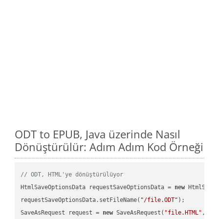
ODT to EPUB, Java üzerinde Nasıl
Dönüştürülür: Adım Adım Kod Örneği
// ODT, HTML'ye dönüştürülüyor
HtmlSaveOptionsData requestSaveOptionsData = 
new
 HtmlSaveO
requestSaveOptionsData.setFileName(
"/file.ODT"
);

SaveAsRequest request = 
new
 SaveAsRequest(
"file.HTML"
,req