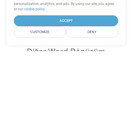
personalization, analytics, and ads. By using our site, you agree
to
our cookie policy
.
ACCEPT
CUSTOMIZE
DENY
Diğer Word Dönüşüm
Seçenekleri
ODT'yi DOC'ye dönüştür
DOC:
Microsoft Word Binary Format
ODT'yi DOT'ye dönüştür
DOT:
Microsoft Word Template Files
ODT'yi DOCX'ye dönüştür
DOCX:
Office 2007+ Word Document