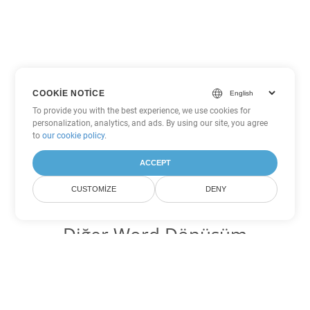
COOKIE NOTICE
To provide you with the best experience, we use cookies for
personalization, analytics, and ads. By using our site, you agree
to
our cookie policy
.
ACCEPT
CUSTOMIZE
DENY
Diğer Word Dönüşüm
Seçenekleri
ODT'yi DOC'ye dönüştür