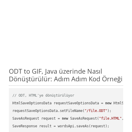
ODT to GIF, Java üzerinde Nasıl
Dönüştürülür: Adım Adım Kod Örneği
// ODT, HTML'ye dönüştürülüyor
HtmlSaveOptionsData requestSaveOptionsData = 
new
 HtmlSaveO
requestSaveOptionsData.setFileName(
"/file.ODT"
);

SaveAsRequest request = 
new
 SaveAsRequest(
"file.HTML"
,req
SaveResponse result = wordsApi.saveAs(request);
