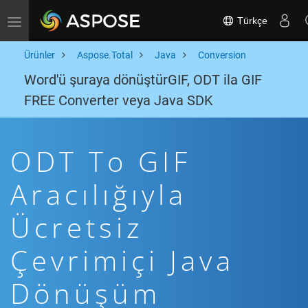
Türkçe
Toggle navigation
Ürünler
Aspose.Total
Java
Conversion
Word'ü şuraya dönüştürGIF, ODT ila GIF
FREE Converter veya Java SDK
ODT To GIF
Aracılığıyla
Ücretsiz
Çevrimiçi Java
Dönüşüm