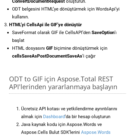
ConvertDocumentRequest
oluşturun.
ODT belgesini HTML’ye dönüştürmek için WordsApi’yi
kullanın.
HTML’yi CellsApi ile GIF’ye dönüştür
SaveFormat olarak GIF ile CellsAPI’den
SaveOption
‘ı
başlat
HTML dosyasını
GIF
biçimine dönüştürmek için
cellsSaveAsPostDocumentSaveAs
‘i çağır
ODT to GIF için Aspose.Total REST
API'lerinden yararlanmaya başlayın
Ücretsiz API kotası ve yetkilendirme ayrıntılarını
almak için
Dashboard
‘da bir hesap oluşturun
Java kaynak kodu için Aspose.Words ve
Aspose.Cells Bulut SDK’lerini
Aspose.Words