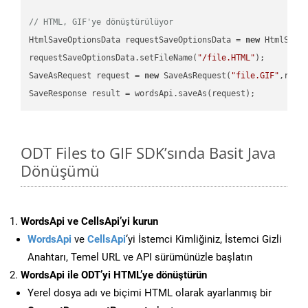
// HTML, GIF'ye dönüştürülüyor
HtmlSaveOptionsData requestSaveOptionsData = 
new
 HtmlSaveO
requestSaveOptionsData.setFileName(
"/file.HTML"
);

SaveAsRequest request = 
new
 SaveAsRequest(
"file.GIF"
,requ
ODT Files to GIF SDK’sında Basit Java
Dönüşümü
WordsApi ve CellsApi’yi kurun
WordsApi
ve
CellsApi
‘yi İstemci Kimliğiniz, İstemci Gizli
Anahtarı, Temel URL ve API sürümünüzle başlatın
WordsApi ile ODT’yi HTML’ye dönüştürün
Yerel dosya adı ve biçimi HTML olarak ayarlanmış bir