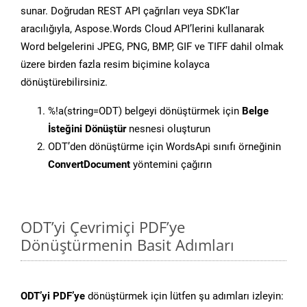
sunar. Doğrudan REST API çağrıları veya SDK’lar
aracılığıyla, Aspose.Words Cloud API’lerini kullanarak
Word belgelerini JPEG, PNG, BMP, GIF ve TIFF dahil olmak
üzere birden fazla resim biçimine kolayca
dönüştürebilirsiniz.
%!a(string=ODT) belgeyi dönüştürmek için
Belge
İsteğini Dönüştür
nesnesi oluşturun
ODT’den dönüştürme için WordsApi sınıfı örneğinin
ConvertDocument
yöntemini çağırın
ODT’yi Çevrimiçi PDF’ye
Dönüştürmenin Basit Adımları
ODT’yi PDF’ye
dönüştürmek için lütfen şu adımları izleyin: