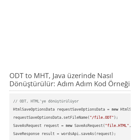
ODT to MHT, Java üzerinde Nasıl
Dönüştürülür: Adım Adım Kod Örneği
// ODT, HTML'ye dönüştürülüyor
HtmlSaveOptionsData requestSaveOptionsData = 
new
 HtmlSaveO
requestSaveOptionsData.setFileName(
"/file.ODT"
);

SaveAsRequest request = 
new
 SaveAsRequest(
"file.HTML"
,req
SaveResponse result = wordsApi.saveAs(request);
