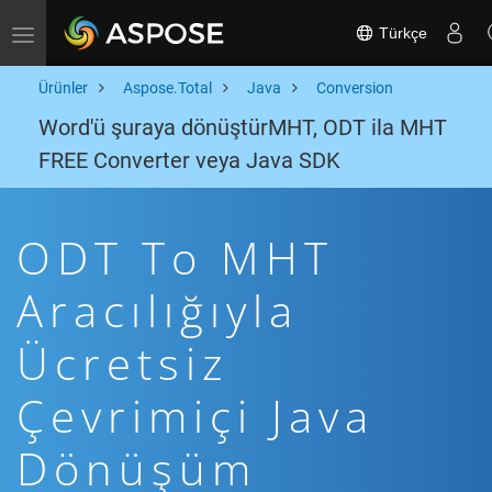
Türkçe
Toggle navigation
Ürünler
Aspose.Total
Java
Conversion
Word'ü şuraya dönüştürMHT, ODT ila MHT
FREE Converter veya Java SDK
ODT To MHT
Aracılığıyla
Ücretsiz
Çevrimiçi Java
Dönüşüm