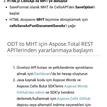
HTML’yi CellsApi ile MHT’ye dönüştür
SaveFormat olarak MHT ile CellsAPI’den
SaveOption
‘ı
başlat
HTML dosyasını
MHT
biçimine dönüştürmek için
cellsSaveAsPostDocumentSaveAs
‘i çağır
ODT to MHT için Aspose.Total REST
API'lerinden yararlanmaya başlayın
Ücretsiz API kotası ve yetkilendirme ayrıntılarını
almak için
Dashboard
‘da bir hesap oluşturun
Java kaynak kodu için Aspose.Words ve
Aspose.Cells Bulut SDK’lerini
Aspose.Words
GitHub’dan edinin
ve SDK’yı kendiniz
derlemek/kullanmak için
Aspose.Cells GitHub
deposu veya alternatif indirme seçenekleri için