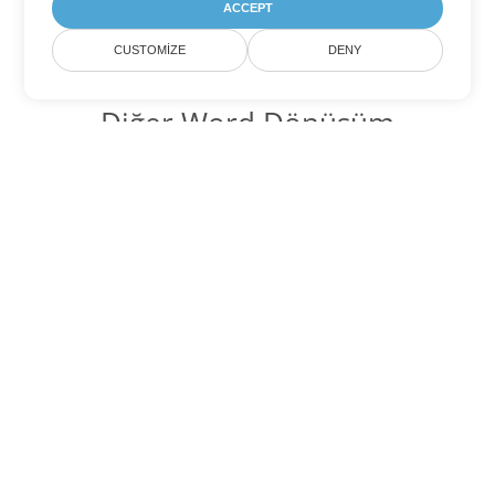
ACCEPT
CUSTOMIZE
DENY
Diğer Word Dönüşüm
Seçenekleri
ODT'yi DOC'ye dönüştür
DOC:
Microsoft Word Binary Format
ODT'yi DOT'ye dönüştür
DOT:
Microsoft Word Template Files
ODT'yi DOCX'ye dönüştür
DOCX:
Office 2007+ Word Document
ODT'yi DOCM'ye dönüştür