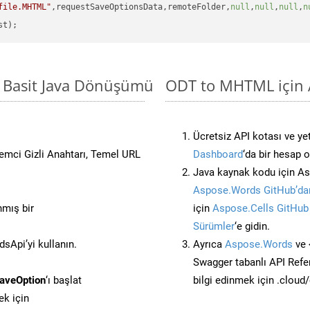
file.MHTML"
,requestSaveOptionsData,remoteFolder,
null
,
null
,
null
,
n
 Basit Java Dönüşümü
ODT to MHTML için A
Ücretsiz API kotası ve yet
stemci Gizli Anahtarı, Temel URL
Dashboard
‘da bir hesap 
Java kaynak kodu için As
Aspose.Words GitHub’dan
nmış bir
için
Aspose.Cells GitHub
Sürümler
‘e gidin.
Api’yi kullanın.
Ayrıca
Aspose.Words
ve 
Swagger tabanlı API Refe
aveOption
‘ı başlat
bilgi edinmek için .cloud
k için