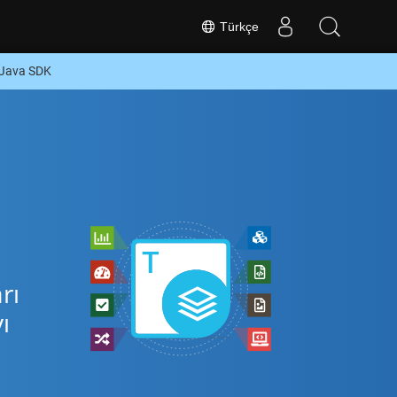
Türkçe
 Java SDK
rı
ı