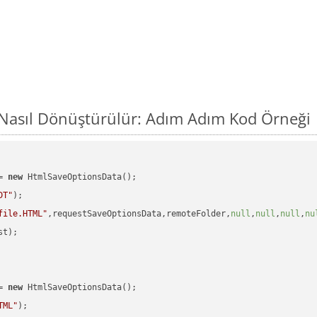
Nasıl Dönüştürülür: Adım Adım Kod Örneği
= 
new
 HtmlSaveOptionsData();

DT"
);

file.HTML"
,requestSaveOptionsData,remoteFolder,
null
,
null
,
null
,
nu
t);

= 
new
 HtmlSaveOptionsData();

TML"
);
