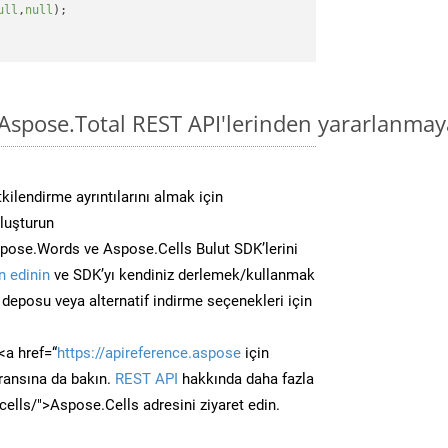
ull
,
null
);

spose.Total REST API'lerinden yararlanmay
kilendirme ayrıntılarını almak için
oluşturun
pose.Words ve Aspose.Cells Bulut SDK’lerini
 edinin
ve SDK’yı kendiniz derlemek/kullanmak
deposu veya alternatif indirme seçenekleri için
<a href=“
https://apireference.aspose
için
ransına da bakın.
REST API
hakkında daha fazla
/cells/">Aspose.Cells adresini ziyaret edin.