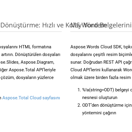
 Dönüştürme: Hızlı ve Kolay Yöntem
MS Word Belgelerin
osyalarını HTML formatına
Aspose.Words Cloud SDK, tıpkı
artırın. Dönüştürülen dosyaları
dosyalarını çeşitli resim biçim
se.Slides, Aspose.Diagram,
sunar. Doğrudan REST API çağrı
er Aspose.Total API’leriyle
Cloud API’lerini kullanarak Wor
ü çözüm, dosyaların yüzlerce
olmak üzere birden fazla resim 
%!a(string=ODT) belgeyi
nesnesi oluşturun
in
Aspose.Total Cloud sayfasını
ODT’den dönüştürme için 
yöntemini çağırın