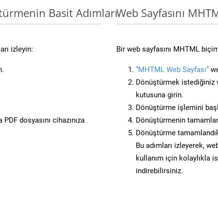
türmenin Basit Adımları
Web Sayfasını MHT
rı izleyin:
Bir web sayfasını MHTML biçimi
n.
“MHTML Web Sayfası”
we
Dönüştürmek istediğiniz w
kutusuna girin.
Dönüştürme işlemini başl
 PDF dosyasını cihazınıza
Dönüştürmenin tamamlan
Dönüştürme tamamlandıkt
Bu adımları izleyerek, web
kullanım için kolaylıkla 
indirebilirsiniz.