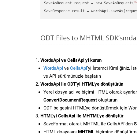
SaveAsRequest request = 
new
 SaveAsRequest(
"
ODT Files to MHTML SDK’sında
WordsApi ve CellsApi’yi kurun
WordsApi
ve
CellsApi
‘yi İstemci Kimliğiniz, İ
ve API sürümünüzle başlatın
WordsApi ile ODT’yi HTML’ye dönüştürün
Yerel dosya adı ve biçimi HTML olarak ayarla
ConvertDocumentRequest
oluşturun.
ODT belgesini HTML’ye dönüştürmek için Words
HTML’yi CellsApi ile MHTML’ye dönüştür
SaveFormat olarak MHTML ile CellsAPI’den
S
HTML dosyasını
MHTML
biçimine dönüştürme