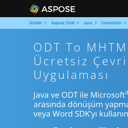
Ürünler
Aspose.Total
Java
Conversion
ODT To MHTML 
Ücretsiz Çevr
Uygulaması
Java ve ODT ile Microsoft
arasında dönüşüm yapmak 
veya Word SDK’yı kullanın