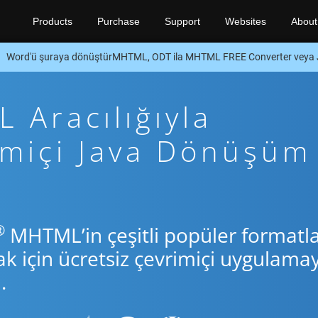
Products
Purchase
Support
Websites
About
Word'ü şuraya dönüştürMHTML, ODT ila MHTML FREE Converter veya
Aracılığıyla
imiçi Java Dönüşüm
®
MHTML’in çeşitli popüler formatla
için ücretsiz çevrimiçi uygulamay
.