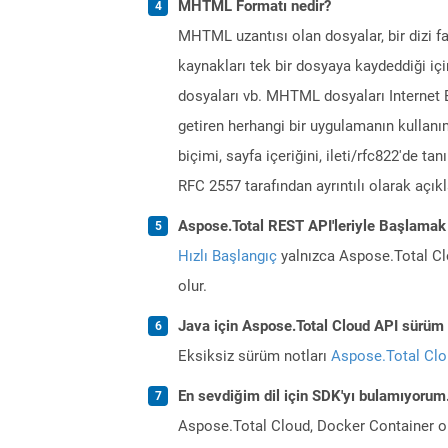
MHTML Formatı nedir?
MHTML uzantısı olan dosyalar, bir dizi f
kaynakları tek bir dosyaya kaydeddiği içi
dosyaları vb. MHTML dosyaları Internet 
getiren herhangi bir uygulamanın kulla
biçimi, sayfa içeriğini, ileti/rfc822'de ta
RFC 2557 tarafından ayrıntılı olarak açıkl
Aspose.Total REST API'leriyle Başlamak
Hızlı Başlangıç
yalnızca Aspose.Total Clo
olur.
Java için Aspose.Total Cloud API sürüm n
Eksiksiz sürüm notları
Aspose.Total Cl
En sevdiğim dil için SDK'yı bulamıyoru
Aspose.Total Cloud, Docker Container o