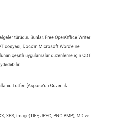
eler türüdür. Bunlar, Free OpenOffice Writer
. ODT dosyası, Docx'ın Microsoft Word'e ne
ulunan çeşitli uygulamalar düzenleme için ODT
ydedebilir.
llanır. Lütfen [Aspose'un Güvenlik
DOCX, XPS, image(TIFF, JPEG, PNG BMP), MD ve