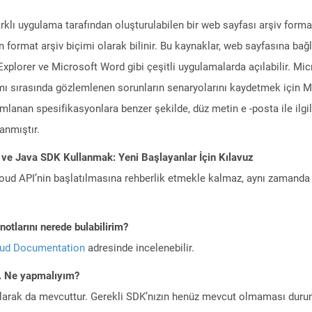
arklı uygulama tarafından oluşturulabilen bir web sayfası arşiv form
n format arşiv biçimi olarak bilinir. Bu kaynaklar, web sayfasına bağ
Explorer ve Microsoft Word gibi çeşitli uygulamalarda açılabilir. 
nımı sırasında gözlemlenen sorunların senaryolarını kaydetmek içi
nımlanan spesifikasyonlara benzer şekilde, düz metin e -posta ile ilgil
anmıştır.
 ve Java SDK Kullanmak: Yeni Başlayanlar İçin Kılavuz
ud API’nin başlatılmasına rehberlik etmekle kalmaz, aynı zamanda g
otlarını nerede bulabilirim?
oud Documentation
adresinde incelenebilir.
m. Ne yapmalıyım?
larak da mevcuttur. Gerekli SDK’nızın henüz mevcut olmaması duru