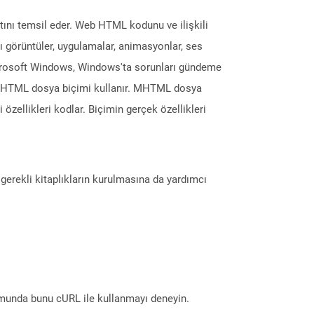
atını temsil eder. Web HTML kodunu ve ilişkili
lı görüntüler, uygulamalar, animasyonlar, ses
Microsoft Windows, Windows'ta sorunları gündeme
n MHTML dosya biçimi kullanır. MHTML dosya
i özellikleri kodlar. Biçimin gerçek özellikleri
erekli kitaplıkların kurulmasına da yardımcı
munda bunu cURL ile kullanmayı deneyin.