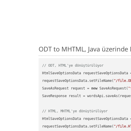
ODT to MHTML, Java üzerinde 
// ODT, HTML'ye dönüştürülüyor
HtmlSaveOptionsData requestSaveOptionsData 
requestSaveOptionsData.setFileName(
"/file.O
SaveAsRequest request = 
new
 SaveAsRequest(
"
SaveResponse result = wordsApi.saveAs(reques
// HTML, MHTML'ye dönüştürülüyor
HtmlSaveOptionsData requestSaveOptionsData 
requestSaveOptionsData.setFileName(
"/file.H