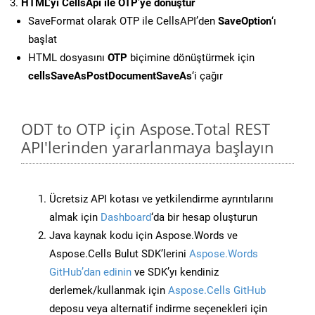
HTML’yi CellsApi ile OTP’ye dönüştür
SaveFormat olarak OTP ile CellsAPI’den
SaveOption
‘ı
başlat
HTML dosyasını
OTP
biçimine dönüştürmek için
cellsSaveAsPostDocumentSaveAs
‘i çağır
ODT to OTP için Aspose.Total REST
API'lerinden yararlanmaya başlayın
Ücretsiz API kotası ve yetkilendirme ayrıntılarını
almak için
Dashboard
‘da bir hesap oluşturun
Java kaynak kodu için Aspose.Words ve
Aspose.Cells Bulut SDK’lerini
Aspose.Words
GitHub’dan edinin
ve SDK’yı kendiniz
derlemek/kullanmak için
Aspose.Cells GitHub
deposu veya alternatif indirme seçenekleri için