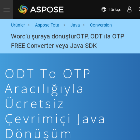
Türkçe
Toggle navigation
Ürünler
Aspose.Total
Java
Conversion
Word'ü şuraya dönüştürOTP, ODT ila OTP
FREE Converter veya Java SDK
ODT To OTP
Aracılığıyla
Ücretsiz
Çevrimiçi Java
Dönüşüm