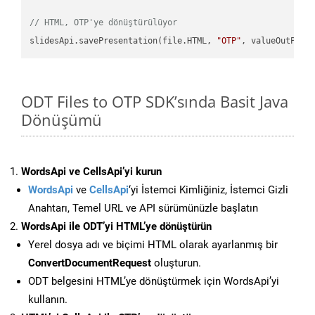
// HTML, OTP'ye dönüştürülüyor
slidesApi.savePresentation(file.HTML, 
"OTP"
ODT Files to OTP SDK’sında Basit Java
Dönüşümü
WordsApi ve CellsApi’yi kurun
WordsApi
ve
CellsApi
‘yi İstemci Kimliğiniz, İstemci Gizli
Anahtarı, Temel URL ve API sürümünüzle başlatın
WordsApi ile ODT’yi HTML’ye dönüştürün
Yerel dosya adı ve biçimi HTML olarak ayarlanmış bir
ConvertDocumentRequest
oluşturun.
ODT belgesini HTML’ye dönüştürmek için WordsApi’yi
kullanın.