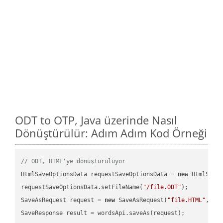
ODT to OTP, Java üzerinde Nasıl
Dönüştürülür: Adım Adım Kod Örneği
// ODT, HTML'ye dönüştürülüyor
HtmlSaveOptionsData requestSaveOptionsData = 
new
 HtmlSaveO
requestSaveOptionsData.setFileName(
"/file.ODT"
);

SaveAsRequest request = 
new
 SaveAsRequest(
"file.HTML"
,req
SaveResponse result = wordsApi.saveAs(request);
