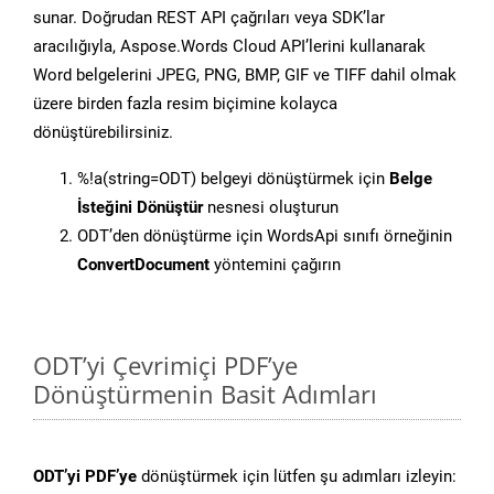
sunar. Doğrudan REST API çağrıları veya SDK’lar
aracılığıyla, Aspose.Words Cloud API’lerini kullanarak
Word belgelerini JPEG, PNG, BMP, GIF ve TIFF dahil olmak
üzere birden fazla resim biçimine kolayca
dönüştürebilirsiniz.
%!a(string=ODT) belgeyi dönüştürmek için
Belge
İsteğini Dönüştür
nesnesi oluşturun
ODT’den dönüştürme için WordsApi sınıfı örneğinin
ConvertDocument
yöntemini çağırın
ODT’yi Çevrimiçi PDF’ye
Dönüştürmenin Basit Adımları
ODT’yi PDF’ye
dönüştürmek için lütfen şu adımları izleyin: