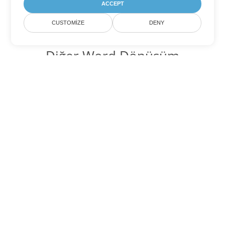
ACCEPT
CUSTOMIZE
DENY
Diğer Word Dönüşüm
Seçenekleri
ODT'yi DOC'ye dönüştür
DOC:
Microsoft Word Binary Format
ODT'yi DOT'ye dönüştür
DOT:
Microsoft Word Template Files
ODT'yi DOCX'ye dönüştür
DOCX:
Office 2007+ Word Document
ODT'yi DOCM'ye dönüştür