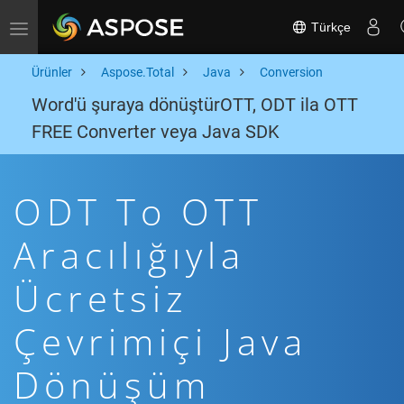
Türkçe
Toggle navigation
Ürünler
Aspose.Total
Java
Conversion
Word'ü şuraya dönüştürOTT, ODT ila OTT
FREE Converter veya Java SDK
ODT To OTT
Aracılığıyla
Ücretsiz
Çevrimiçi Java
Dönüşüm