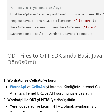
// HTML, OTT'ye dönüştürülüyor
HtmlSaveOptionsData requestSaveOptionsData = 
new
 HtmlSaveO
requestSaveOptionsData.setFileName(
"/file.HTML"
);

SaveAsRequest request = 
new
 SaveAsRequest(
"file.OTT"
,requ
ODT Files to OTT SDK’sında Basit Java
Dönüşümü
WordsApi ve CellsApi’yi kurun
WordsApi
ve
CellsApi
‘yi İstemci Kimliğiniz, İstemci Gizli
Anahtarı, Temel URL ve API sürümünüzle başlatın
WordsApi ile ODT’yi HTML’ye dönüştürün
Yerel dosya adı ve biçimi HTML olarak ayarlanmış bir