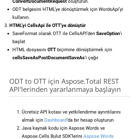
ConvertDocumentRequest
oluşturun.
ODT belgesini HTML’ye dönüştürmek için WordsApi’yi
kullanın.
HTML’yi CellsApi ile OTT’ye dönüştür
SaveFormat olarak OTT ile CellsAPI’den
SaveOption
‘ı
başlat
HTML dosyasını
OTT
biçimine dönüştürmek için
cellsSaveAsPostDocumentSaveAs
‘i çağır
ODT to OTT için Aspose.Total REST
API'lerinden yararlanmaya başlayın
Ücretsiz API kotası ve yetkilendirme ayrıntılarını
almak için
Dashboard
‘da bir hesap oluşturun
Java kaynak kodu için Aspose.Words ve
Aspose.Cells Bulut SDK’lerini
Aspose.Words