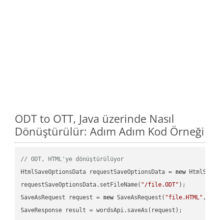
ODT to OTT, Java üzerinde Nasıl
Dönüştürülür: Adım Adım Kod Örneği
// ODT, HTML'ye dönüştürülüyor
HtmlSaveOptionsData requestSaveOptionsData = 
new
 HtmlSaveO
requestSaveOptionsData.setFileName(
"/file.ODT"
);

SaveAsRequest request = 
new
 SaveAsRequest(
"file.HTML"
,req
SaveResponse result = wordsApi.saveAs(request);
