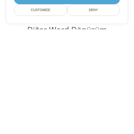
CUSTOMIZE
DENY
Diğer Word Dönüşüm
Seçenekleri
ODT'yi DOC'ye dönüştür
DOC:
Microsoft Word Binary Format
ODT'yi DOT'ye dönüştür
DOT:
Microsoft Word Template Files
ODT'yi DOCX'ye dönüştür
DOCX:
Office 2007+ Word Document
ODT'yi DOCM'ye dönüştür