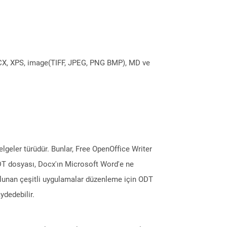
DOCX, XPS, image(TIFF, JPEG, PNG BMP), MD ve
eler türüdür. Bunlar, Free OpenOffice Writer
. ODT dosyası, Docx'ın Microsoft Word'e ne
ulunan çeşitli uygulamalar düzenleme için ODT
ydedebilir.