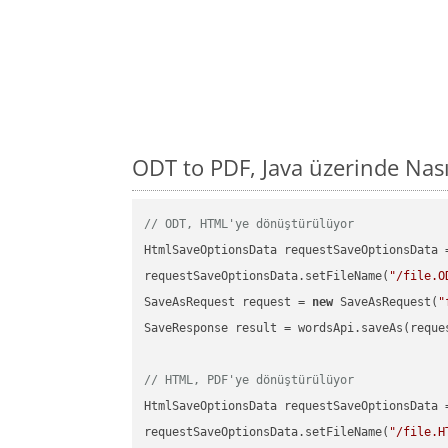
ODT to PDF, Java üzerinde Nas
// ODT, HTML'ye dönüştürülüyor
HtmlSaveOptionsData requestSaveOptionsData 
requestSaveOptionsData.setFileName(
"/file.O
SaveAsRequest request = 
new
 SaveAsRequest(
"
SaveResponse result = wordsApi.saveAs(reques
// HTML, PDF'ye dönüştürülüyor
HtmlSaveOptionsData requestSaveOptionsData 
requestSaveOptionsData.setFileName(
"/file.H