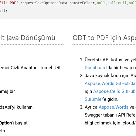
file.PDF"
,requestSaveOptionsData,remoteFolder,
null
,
null
,
null
,
nul
sit Java Dönüşümü
ODT to PDF için Asp
Ücretsiz API kotası ve yet
stemci Gizli Anahtarı, Temel URL
Dashboard
‘da bir hesap 
Java kaynak kodu için As
Aspose.Words GitHub’dan
nmış bir
için
Aspose.Cells GitHub
Sürümler
‘e gidin.
Api’yi kullanın.
Ayrıca
Aspose.Words
ve 
Swagger tabanlı API Refe
Option
‘ı başlat
bilgi edinmek için .cloud
çin