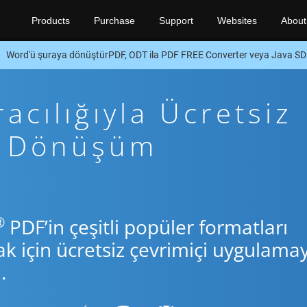
Products
Purchase
Support
Websites
About
Word'ü şuraya dönüştürPDF, ODT ila PDF FREE Converter veya Java S
acılığıyla Ücretsiz
va Dönüşüm
®
PDF’in çeşitli popüler formatları
için ücretsiz çevrimiçi uygulamay
.