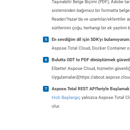
Taşınabilir Belge Biçimi (PDF), Adobe ta
sisteminden bağımsız bir formatta belgel
Reader/Yazar'da ve uzantılar/eklentiler a
süitlerinin çoğu, herhangi bir ek yazılı
En sevdiğim dil için SDK'yı bulamıyoru
Aspose.Total Cloud, Docker Container o
Bulutta ODT to PDF dönüştürmek güvenl
Elbette! Aspose Cloud, hizmetin güvenliğ
Uygulamaları](https://about.aspose.cloud
Aspose.Total REST API'leriyle Başlamak
Hızlı Başlangıç
yalnızca Aspose.Total Clo
olur.