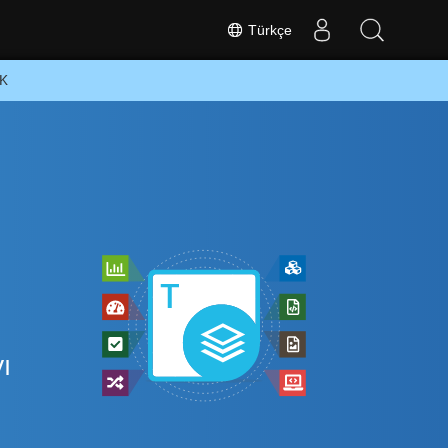
Türkçe
DK
ı