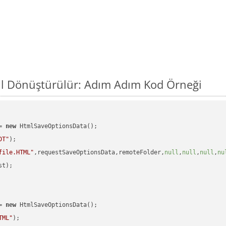
ıl Dönüştürülür: Adım Adım Kod Örneği
= 
new
 HtmlSaveOptionsData();

DT"
);

file.HTML"
,requestSaveOptionsData,remoteFolder,
null
,
null
,
null
,
nu
t);

= 
new
 HtmlSaveOptionsData();

TML"
);
