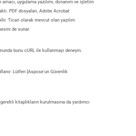
ın amacı, uygulama yazılımı, donanım ve işletim
maktı. PDF dosyaları, Adobe Acrobat
ilir. Ticari olarak mevcut olan yazılım
esini de sunar.
munda bunu cURL ile kullanmayı deneyin.
llanır. Lütfen [Aspose'un Güvenlik
erekli kitaplıkların kurulmasına da yardımcı