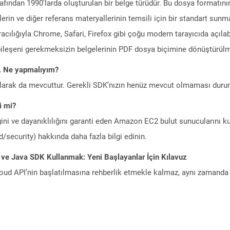
rafından 1990'larda oluşturulan bir belge türüdür. Bu dosya formatın
erin ve diğer referans materyallerinin temsili için bir standart sun
racılığıyla Chrome, Safari, Firefox gibi çoğu modern tarayıcıda açılab
m bileşeni gerekmeksizin belgelerinin PDF dosya biçimine dönüştürülm
m. Ne yapmalıyım?
larak da mevcuttur. Gerekli SDK’nızın henüz mevcut olmaması duru
i mi?
ini ve dayanıklılığını garanti eden Amazon EC2 bulut sunucularını ku
/security) hakkında daha fazla bilgi edinin.
 ve Java SDK Kullanmak: Yeni Başlayanlar İçin Kılavuz
ud API’nin başlatılmasına rehberlik etmekle kalmaz, aynı zamanda g