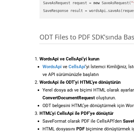
SaveAsRequest request = 
new
 SaveAsRequest(
"
ODT Files to PDF SDK’sında Ba
WordsApi ve CellsApi’yi kurun
WordsApi
ve
CellsApi
‘yi İstemci Kimliğiniz, İ
ve API sürümünüzle başlatın
WordsApi ile ODT’yi HTML’ye dönüştürün
Yerel dosya adı ve biçimi HTML olarak ayarla
ConvertDocumentRequest
oluşturun.
ODT belgesini HTML’ye dönüştürmek için Words
HTML’yi CellsApi ile PDF’ye dönüştür
SaveFormat olarak PDF ile CellsAPI’den
Save
HTML dosyasını
PDF
biçimine dönüştürmek i