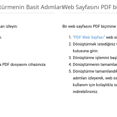
türmenin Basit Adımları
Web Sayfasını PDF 
rı izleyin:
Bir web sayfasını PDF biçimine 
n.
“PDF Web Sayfası”
web sit
Dönüştürmek istediğiniz w
kutusuna girin.
Dönüştürme işlemini başl
 PDF dosyasını cihazınıza
Dönüştürmenin tamamlan
Dönüştürme tamamlandıkta
adımları izleyerek, web sa
kullanım için kolaylıkla i
indirebilirsiniz.