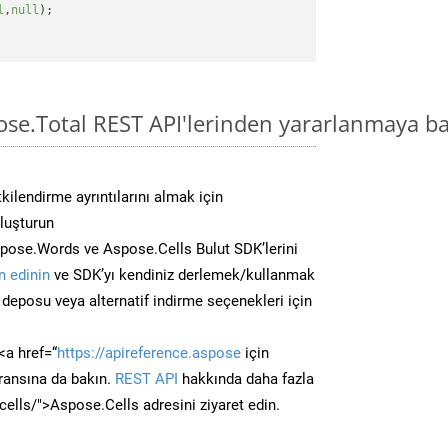
l
,
null
);

ose.Total REST API'lerinden yararlanmaya ba
kilendirme ayrıntılarını almak için
oluşturun
pose.Words ve Aspose.Cells Bulut SDK’lerini
 edinin
ve SDK’yı kendiniz derlemek/kullanmak
deposu veya alternatif indirme seçenekleri için
<a href=“
https://apireference.aspose
için
ransına da bakın.
REST API
hakkında daha fazla
/cells/">Aspose.Cells adresini ziyaret edin.