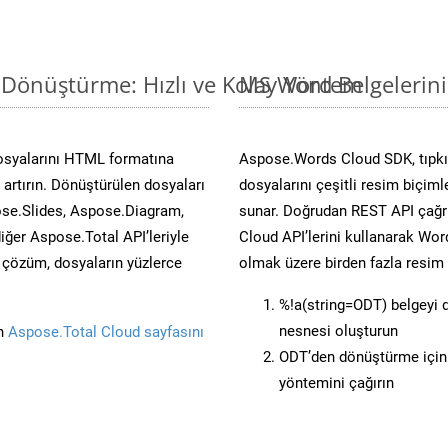
 Dönüştürme: Hızlı ve Kolay Yöntem
MS Word Belgelerin
osyalarını HTML formatına
Aspose.Words Cloud SDK, tıpkı 
artırın. Dönüştürülen dosyaları
dosyalarını çeşitli resim biçim
se.Slides, Aspose.Diagram,
sunar. Doğrudan REST API çağrı
er Aspose.Total API’leriyle
Cloud API’lerini kullanarak Wor
ü çözüm, dosyaların yüzlerce
olmak üzere birden fazla resim 
%!a(string=ODT) belgeyi
nesnesi oluşturun
in
Aspose.Total Cloud sayfasını
ODT’den dönüştürme için 
yöntemini çağırın