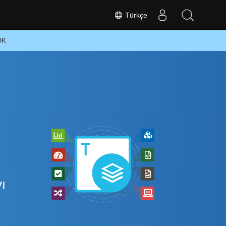
Türkçe
DK
ı