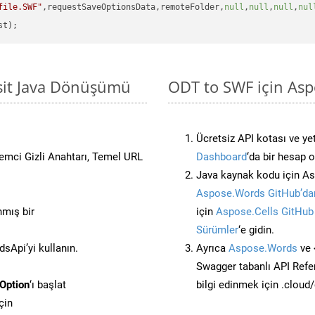
file.SWF"
,requestSaveOptionsData,remoteFolder,
null
,
null
,
null
,
nul
asit Java Dönüşümü
ODT to SWF için Asp
Ücretsiz API kotası ve yet
stemci Gizli Anahtarı, Temel URL
Dashboard
‘da bir hesap 
Java kaynak kodu için As
Aspose.Words GitHub’dan
nmış bir
için
Aspose.Cells GitHub
Sürümler
‘e gidin.
Api’yi kullanın.
Ayrıca
Aspose.Words
ve 
Swagger tabanlı API Refe
Option
‘ı başlat
bilgi edinmek için .cloud
çin