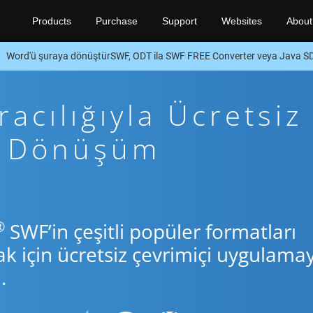
Products
Purchase
Support
Websites
About
Word'ü şuraya dönüştürSWF, ODT ila SWF FREE Converter veya Java S
acılığıyla Ücretsiz
va Dönüşüm
®
SWF’in çeşitli popüler formatları
için ücretsiz çevrimiçi uygulamay
.