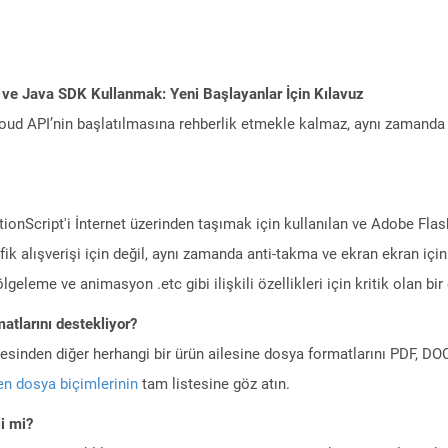
 ve Java SDK Kullanmak: Yeni Başlayanlar İçin Kılavuz
ud API’nin başlatılmasına rehberlik etmekle kalmaz, aynı zamanda g
ctionScript'i İnternet üzerinden taşımak için kullanılan ve Adobe Fla
ik alışverişi için değil, aynı zamanda anti-takma ve ekran ekran için
eleme ve animasyon .etc gibi ilişkili özellikleri için kritik olan bir ö
atlarını destekliyor?
ilesinden diğer herhangi bir ürün ailesine dosya formatlarını PDF, 
n dosya biçimlerinin
tam listesine göz atın.
i mi?