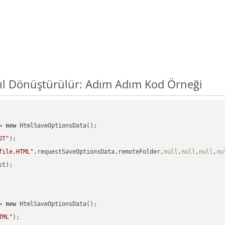
ıl Dönüştürülür: Adım Adım Kod Örneği
= 
new
 HtmlSaveOptionsData();

DT"
);

file.HTML"
,requestSaveOptionsData,remoteFolder,
null
,
null
,
null
,
nu
t);

= 
new
 HtmlSaveOptionsData();

TML"
);
