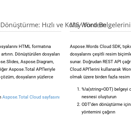
 Dönüştürme: Hızlı ve Kolay Yöntem
MS Word Belgelerin
osyalarını HTML formatına
Aspose.Words Cloud SDK, tıpkı 
artırın. Dönüştürülen dosyaları
dosyalarını çeşitli resim biçim
se.Slides, Aspose.Diagram,
sunar. Doğrudan REST API çağrı
er Aspose.Total API’leriyle
Cloud API’lerini kullanarak Wor
ü çözüm, dosyaların yüzlerce
olmak üzere birden fazla resim 
%!a(string=ODT) belgeyi
nesnesi oluşturun
in
Aspose.Total Cloud sayfasını
ODT’den dönüştürme için 
yöntemini çağırın