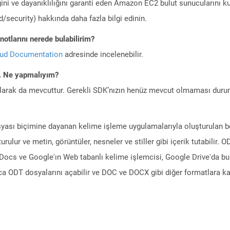
ini ve dayanıklılığını garanti eden Amazon EC2 bulut sunucularını ku
/security) hakkında daha fazla bilgi edinin.
otlarını nerede bulabilirim?
oud Documentation
adresinde incelenebilir.
m. Ne yapmalıyım?
larak da mevcuttur. Gerekli SDK’nızın henüz mevcut olmaması duru
sı biçimine dayanan kelime işleme uygulamalarıyla oluşturulan belg
rulur ve metin, görüntüler, nesneler ve stiller gibi içerik tutabilir
Docs ve Google'ın Web tabanlı kelime işlemcisi, Google Drive'da b
ıca ODT dosyalarını açabilir ve DOC ve DOCX gibi diğer formatlara ka