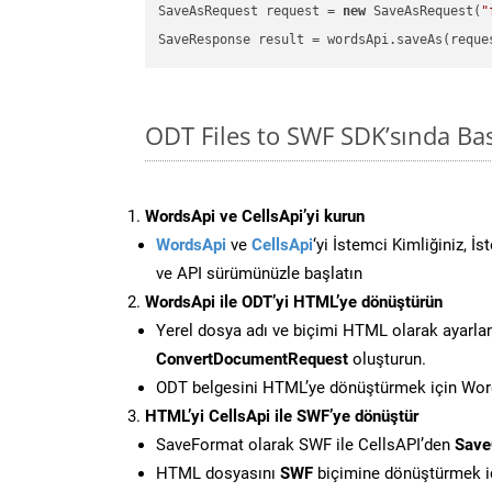
SaveAsRequest request = 
new
 SaveAsRequest(
"
ODT Files to SWF SDK’sında B
WordsApi ve CellsApi’yi kurun
WordsApi
ve
CellsApi
‘yi İstemci Kimliğiniz, İ
ve API sürümünüzle başlatın
WordsApi ile ODT’yi HTML’ye dönüştürün
Yerel dosya adı ve biçimi HTML olarak ayarla
ConvertDocumentRequest
oluşturun.
ODT belgesini HTML’ye dönüştürmek için Words
HTML’yi CellsApi ile SWF’ye dönüştür
SaveFormat olarak SWF ile CellsAPI’den
Save
HTML dosyasını
SWF
biçimine dönüştürmek i