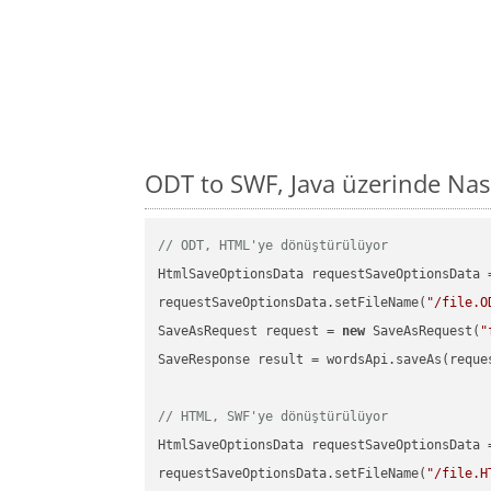
ODT to SWF, Java üzerinde Nas
// ODT, HTML'ye dönüştürülüyor
HtmlSaveOptionsData requestSaveOptionsData 
requestSaveOptionsData.setFileName(
"/file.O
SaveAsRequest request = 
new
 SaveAsRequest(
"
SaveResponse result = wordsApi.saveAs(reques
// HTML, SWF'ye dönüştürülüyor
HtmlSaveOptionsData requestSaveOptionsData 
requestSaveOptionsData.setFileName(
"/file.H