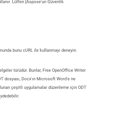
llanır. Lütfen [Aspose'un Güvenlik
munda bunu cURL ile kullanmayı deneyin.
eler türüdür. Bunlar, Free OpenOffice Writer
. ODT dosyası, Docx'ın Microsoft Word'e ne
ulunan çeşitli uygulamalar düzenleme için ODT
ydedebilir.