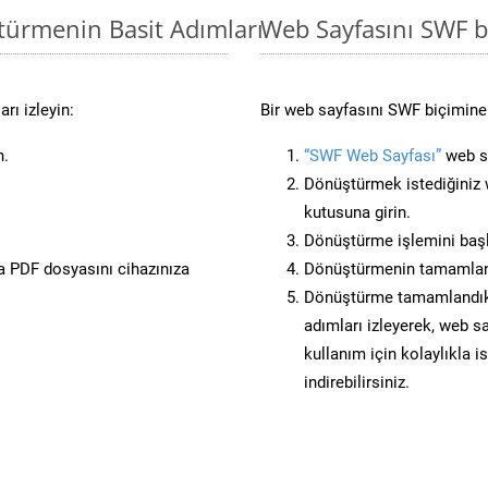
türmenin Basit Adımları
Web Sayfasını SWF 
rı izleyin:
Bir web sayfasını SWF biçimine 
n.
“SWF Web Sayfası”
web si
Dönüştürmek istediğiniz w
kutusuna girin.
Dönüştürme işlemini başl
 PDF dosyasını cihazınıza
Dönüştürmenin tamamlan
Dönüştürme tamamlandıkta
adımları izleyerek, web sa
kullanım için kolaylıkla i
indirebilirsiniz.