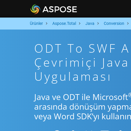
Ürünler
Aspose.Total
Java
Conversion
ODT To SWF Ar
Çevrimiçi Ja
Uygulaması
Java ve ODT ile Microsoft
arasında dönüşüm yapmak 
veya Word SDK’yı kullanın