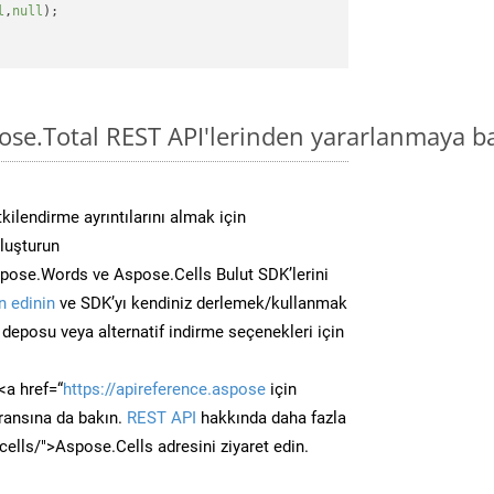
l
,
null
);

ose.Total REST API'lerinden yararlanmaya b
kilendirme ayrıntılarını almak için
oluşturun
pose.Words ve Aspose.Cells Bulut SDK’lerini
 edinin
ve SDK’yı kendiniz derlemek/kullanmak
deposu veya alternatif indirme seçenekleri için
<a href=“
https://apireference.aspose
için
ransına da bakın.
REST API
hakkında daha fazla
/cells/">Aspose.Cells adresini ziyaret edin.