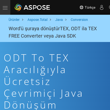
Türkçe
Toggle navigation
Ürünler
Aspose.Total
Java
Conversion
Word'ü şuraya dönüştürTEX, ODT ila TEX
FREE Converter veya Java SDK
ODT To TEX
Aracılığıyla
Ücretsiz
Çevrimiçi Java
Dönüşüm