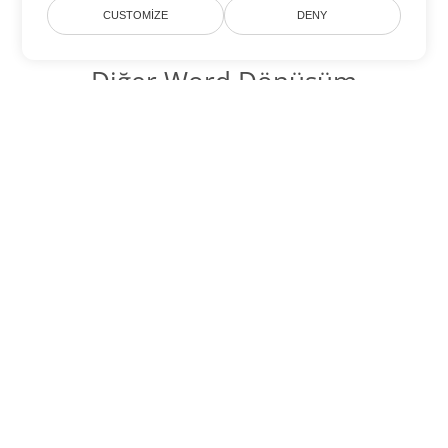
CUSTOMIZE
DENY
Diğer Word Dönüşüm
Seçenekleri
ODT'yi DOC'ye dönüştür
DOC:
Microsoft Word Binary Format
ODT'yi DOT'ye dönüştür
DOT:
Microsoft Word Template Files
ODT'yi DOCX'ye dönüştür
DOCX:
Office 2007+ Word Document
ODT'yi DOCM'ye dönüştür
DOCM:
Microsoft Word 2007 Marco File