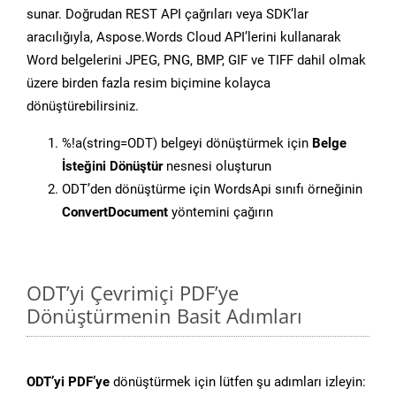
sunar. Doğrudan REST API çağrıları veya SDK’lar
aracılığıyla, Aspose.Words Cloud API’lerini kullanarak
Word belgelerini JPEG, PNG, BMP, GIF ve TIFF dahil olmak
üzere birden fazla resim biçimine kolayca
dönüştürebilirsiniz.
%!a(string=ODT) belgeyi dönüştürmek için
Belge
İsteğini Dönüştür
nesnesi oluşturun
ODT’den dönüştürme için WordsApi sınıfı örneğinin
ConvertDocument
yöntemini çağırın
ODT’yi Çevrimiçi PDF’ye
Dönüştürmenin Basit Adımları
ODT’yi PDF’ye
dönüştürmek için lütfen şu adımları izleyin: