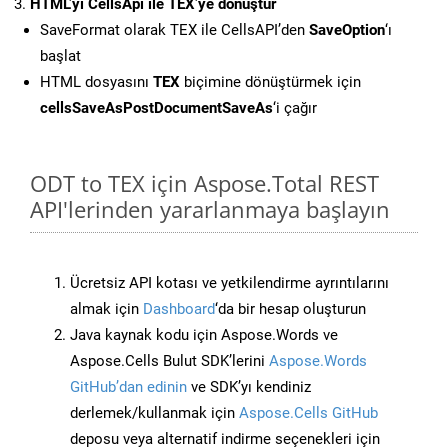
HTML’yi CellsApi ile TEX’ye dönüştür
SaveFormat olarak TEX ile CellsAPI’den
SaveOption
‘ı
başlat
HTML dosyasını
TEX
biçimine dönüştürmek için
cellsSaveAsPostDocumentSaveAs
‘i çağır
ODT to TEX için Aspose.Total REST
API'lerinden yararlanmaya başlayın
Ücretsiz API kotası ve yetkilendirme ayrıntılarını
almak için
Dashboard
‘da bir hesap oluşturun
Java kaynak kodu için Aspose.Words ve
Aspose.Cells Bulut SDK’lerini
Aspose.Words
GitHub’dan edinin
ve SDK’yı kendiniz
derlemek/kullanmak için
Aspose.Cells GitHub
deposu veya alternatif indirme seçenekleri için