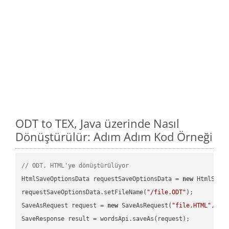
ODT to TEX, Java üzerinde Nasıl
Dönüştürülür: Adım Adım Kod Örneği
// ODT, HTML'ye dönüştürülüyor
HtmlSaveOptionsData requestSaveOptionsData = 
new
 HtmlSaveO
requestSaveOptionsData.setFileName(
"/file.ODT"
);

SaveAsRequest request = 
new
 SaveAsRequest(
"file.HTML"
,req
SaveResponse result = wordsApi.saveAs(request);
