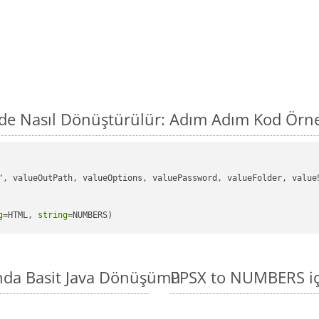
de Nasıl Dönüştürülür: Adım Adım Kod Örn
"
, valueOutPath, valueOptions, valuePassword, valueFolder, valueS
g
=HTML, 
string
=NUMBERS)
nda Basit Java Dönüşümü
PPSX to NUMBERS içi