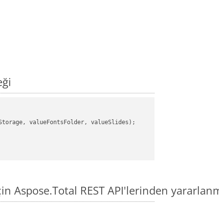
eği
torage, valueFontsFolder, valueSlides);

n Aspose.Total REST API'lerinden yararlan