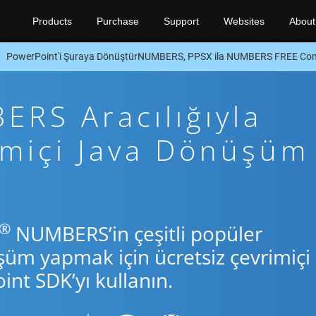
Products
Purchase
Support
Websites
About
PowerPoint'i Şuraya DönüştürNUMBERS, PPSX ila NUMBERS FREE Con
RS Aracılığıyla
imiçi Java Dönüşüm
®
NUMBERS’in çeşitli popüler
şüm yapmak için ücretsiz çevrimiçi
nt SDK’yı kullanın.