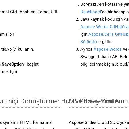
Ücretsiz API kotası ve yet
stemci Gizli Anahtarı, Temel URL
Dashboard
‘da bir hesap 
Java kaynak kodu için As
Aspose.Words GitHub’dan
nmış bir
için
Aspose.Cells GitHub
Sürümler
‘e gidin.
sApi’yi kullanın.
Ayrıca
Aspose.Words
ve 
Swagger tabanlı API Refe
n
SaveOption
‘ı başlat
bilgi edinmek için .cloud
rmek için
rimiçi Dönüştürme: Hızlı ve Kolay Yöntem
MS PowerPoint Sunu
dosyalarını HTML formatına
Aspose.Slides Cloud SDK, yuka