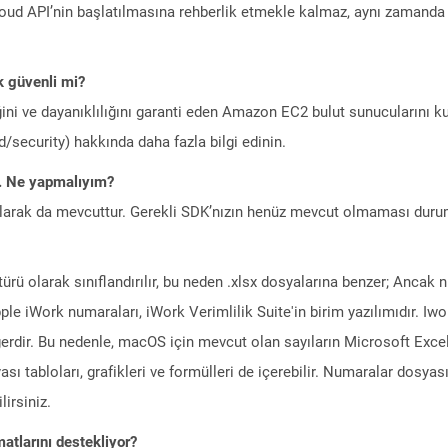
ud API’nin başlatılmasına rehberlik etmekle kalmaz, aynı zamanda g
 güvenli mi?
ini ve dayanıklılığını garanti eden Amazon EC2 bulut sunucularını ku
/security) hakkında daha fazla bilgi edinin.
m. Ne yapmalıyım?
larak da mevcuttur. Gerekli SDK’nızın henüz mevcut olmaması duru
türü olarak sınıflandırılır, bu neden .xlsx dosyalarına benzer; Ancak
pple iWork numaraları, iWork Verimlilik Suite'in birim yazılımıdır. Iw
erdir. Bu nedenle, macOS için mevcut olan sayıların Microsoft Excel'
ı tabloları, grafikleri ve formülleri de içerebilir. Numaralar dosyas
lirsiniz.
atlarını destekliyor?