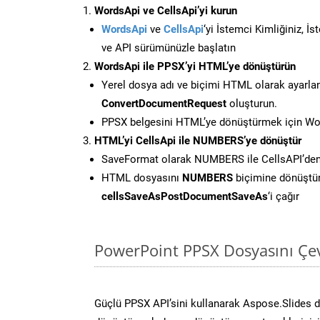
WordsApi ve CellsApi’yi kurun
WordsApi
ve
CellsApi
‘yi İstemci Kimliğiniz, İ
ve API sürümünüzle başlatın
WordsApi ile PPSX’yi HTML’ye dönüştürün
Yerel dosya adı ve biçimi HTML olarak ayarla
ConvertDocumentRequest
oluşturun.
PPSX belgesini HTML’ye dönüştürmek için Word
HTML’yi CellsApi ile NUMBERS’ye dönüştür
SaveFormat olarak NUMBERS ile CellsAPI’de
HTML dosyasını
NUMBERS
biçimine dönüştü
cellsSaveAsPostDocumentSaveAs
‘i çağır
PowerPoint PPSX Dosyasını Çev
Güçlü PPSX API’sini kullanarak Aspose.Slides 