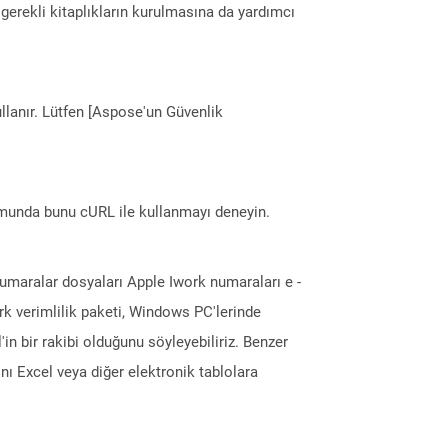
erekli kitaplıkların kurulmasına da yardımcı
llanır. Lütfen [Aspose'un Güvenlik
munda bunu cURL ile kullanmayı deneyin.
 numaralar dosyaları Apple Iwork numaraları e -
ork verimlilik paketi, Windows PC'lerinde
in bir rakibi olduğunu söyleyebiliriz. Benzer
ını Excel veya diğer elektronik tablolara