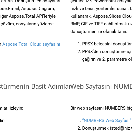
artırın. Dönüştürülen dosyaları
şekilde MS PowerPoint dosyalar
ose.Email, Aspose.Diagram,
hızlı ve basit yöntemler sunar.
er Aspose.Total API’leriyle
kullanarak, Aspose.Slides Cloud
ü çözüm, dosyaların yüzlerce
BMP, GIF ve TIFF dahil olmak üz
dönüştürmenize olanak tanır.
PPSX belgesini dönüştür
in
Aspose.Total Cloud sayfasını
PPSX’den dönüştürme için
çağırın ve 2. parametre o
ştürmenin Basit Adımları
Web Sayfasını NUM
arı izleyin:
Bir web sayfasını NUMBERS biçi
in.
“NUMBERS Web Sayfası”
Dönüştürmek istediğiniz w