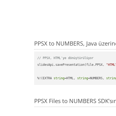
PPSX to NUMBERS, Java üzerin
// PPSX, HTML'ye dönüştürülüyor
slidesApi.savePresentation(file.PPSX, 
"HTML
%!(EXTRA 
string
=HTML, 
string
=NUMBERS, 
strin
PPSX Files to NUMBERS SDK’sı