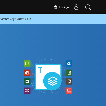
Türkçe
verter veya Java SDK