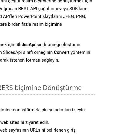
ını çeşitli resim biçimlerine dönüştürmek için
 Doğrudan REST API çağrılarını veya SDK’larını
 API’leri PowerPoint slaytlarını JPEG, PNG,
ere birden fazla resim biçimine
mek için
SlidesApi
sınıfı örneği oluşturun
 SlidesApi sınıfı örneğinin
Convert
yöntemini
larak istenen formatı sağlayın.
BERS biçimine Dönüştürme
mine dönüştürmek için şu adımları izleyin:
web sitesini ziyaret edin.
eb sayfasının URL’sini belirlenen giriş