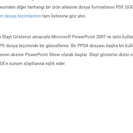
ilesinden diğer herhangi bir ürün ailesine dosya formatlarını PDF, 
n dosya biçimlerinin
tam listesine göz atın.
a Slayt Gösterisi amacıyla Microsoft PowerPoint 2007 ve üstü kullan
S dosya biçiminde bir güncelleme. Bir PPSX dosyası başka bir kullanı
ın aksine PowerPoint Show olarak başlar. Slayt gösterisi dizisi orij
SX'e sunum slaytlarına eşlik eder.