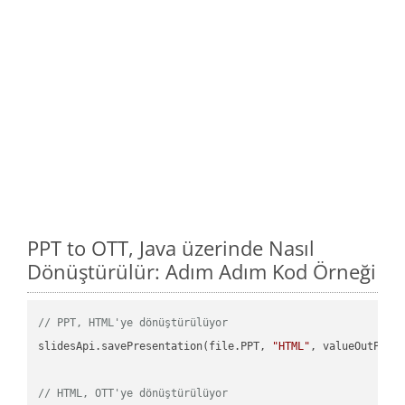
PPT to OTT, Java üzerinde Nasıl
Dönüştürülür: Adım Adım Kod Örneği
// PPT, HTML'ye dönüştürülüyor
slidesApi.savePresentation(file.PPT, 
"HTML"
, valueOutPath,
// HTML, OTT'ye dönüştürülüyor