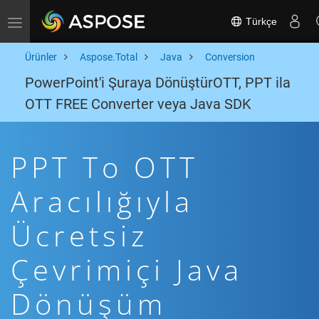
Türkçe
Toggle navigation
Ürünler
Aspose.Total
Java
Conversion
PowerPoint'i Şuraya DönüştürOTT, PPT ila
OTT FREE Converter veya Java SDK
PPT To OTT
Aracılığıyla
Ücretsiz
Çevrimiçi Java
Dönüşüm