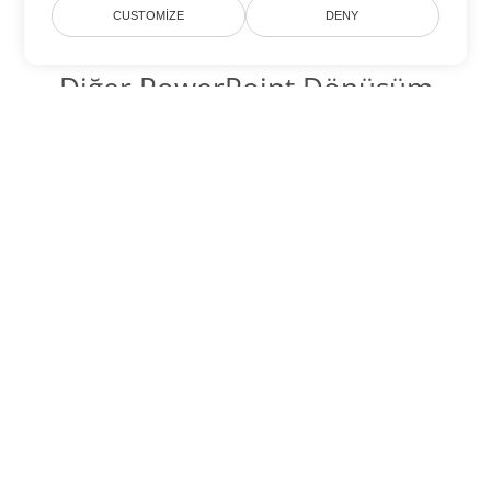
CUSTOMIZE
DENY
Diğer PowerPoint Dönüşüm
Seçenekleri
PPT'yi DOC'ye dönüştür
DOC:
Microsoft Word Binary Format
PPT'yi DOT'ye dönüştür
DOT:
Microsoft Word Template Files
PPT'yi DOCX'ye dönüştür
DOCX:
Office 2007+ Word Document
PPT'yi DOCM'ye dönüştür
DOCM:
Microsoft Word 2007 Marco File