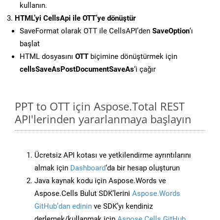
kullanın.
HTML’yi CellsApi ile OTT’ye dönüştür
SaveFormat olarak OTT ile CellsAPI’den
SaveOption
‘ı
başlat
HTML dosyasını
OTT
biçimine dönüştürmek için
cellsSaveAsPostDocumentSaveAs
‘i çağır
PPT to OTT için Aspose.Total REST
API'lerinden yararlanmaya başlayın
Ücretsiz API kotası ve yetkilendirme ayrıntılarını
almak için
Dashboard
‘da bir hesap oluşturun
Java kaynak kodu için Aspose.Words ve
Aspose.Cells Bulut SDK’lerini
Aspose.Words
GitHub’dan edinin
ve SDK’yı kendiniz
derlemek/kullanmak için
Aspose.Cells GitHub