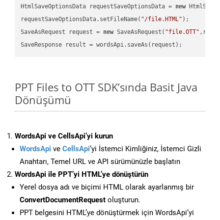
HtmlSaveOptionsData requestSaveOptionsData = 
new
 HtmlSaveO
requestSaveOptionsData.setFileName(
"/file.HTML"
);

SaveAsRequest request = 
new
 SaveAsRequest(
"file.OTT"
,requ
PPT Files to OTT SDK’sında Basit Java
Dönüşümü
WordsApi ve CellsApi’yi kurun
WordsApi
ve
CellsApi
‘yi İstemci Kimliğiniz, İstemci Gizli
Anahtarı, Temel URL ve API sürümünüzle başlatın
WordsApi ile PPT’yi HTML’ye dönüştürün
Yerel dosya adı ve biçimi HTML olarak ayarlanmış bir
ConvertDocumentRequest
oluşturun.
PPT belgesini HTML’ye dönüştürmek için WordsApi’yi