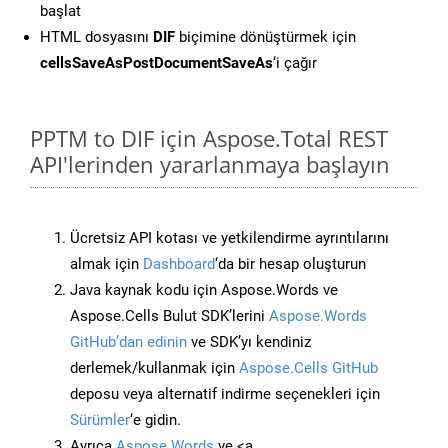
başlat
HTML dosyasını
DIF
biçimine dönüştürmek için
cellsSaveAsPostDocumentSaveAs
‘i çağır
PPTM to DIF için Aspose.Total REST
API'lerinden yararlanmaya başlayın
Ücretsiz API kotası ve yetkilendirme ayrıntılarını
almak için
Dashboard
‘da bir hesap oluşturun
Java kaynak kodu için Aspose.Words ve
Aspose.Cells Bulut SDK’lerini
Aspose.Words
GitHub’dan edinin
ve SDK’yı kendiniz
derlemek/kullanmak için
Aspose.Cells GitHub
deposu veya alternatif indirme seçenekleri için
Sürümler
‘e gidin.
Ayrıca
Aspose.Words
ve <a