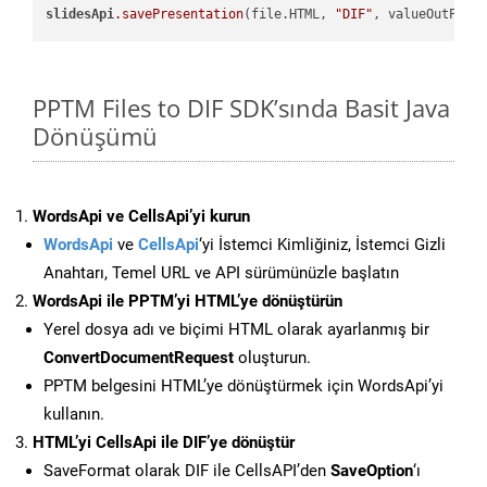
slidesApi
.savePresentation
(file.HTML, 
"DIF"
PPTM Files to DIF SDK’sında Basit Java
Dönüşümü
WordsApi ve CellsApi’yi kurun
WordsApi
ve
CellsApi
‘yi İstemci Kimliğiniz, İstemci Gizli
Anahtarı, Temel URL ve API sürümünüzle başlatın
WordsApi ile PPTM’yi HTML’ye dönüştürün
Yerel dosya adı ve biçimi HTML olarak ayarlanmış bir
ConvertDocumentRequest
oluşturun.
PPTM belgesini HTML’ye dönüştürmek için WordsApi’yi
kullanın.
HTML’yi CellsApi ile DIF’ye dönüştür
SaveFormat olarak DIF ile CellsAPI’den
SaveOption
‘ı