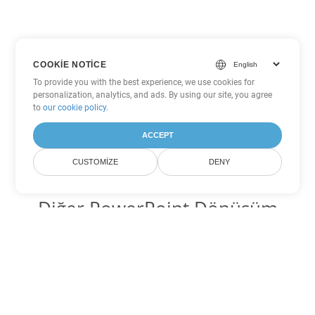
COOKIE NOTICE
To provide you with the best experience, we use cookies for
personalization, analytics, and ads. By using our site, you agree
to
our cookie policy
.
ACCEPT
CUSTOMIZE
DENY
Diğer PowerPoint Dönüşüm
Seçenekleri
PPTM'yi DOC'ye dönüştür
DOC:
Microsoft Word Binary Format