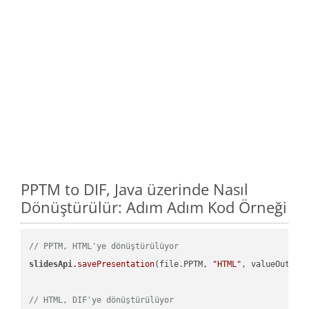
PPTM to DIF, Java üzerinde Nasıl
Dönüştürülür: Adım Adım Kod Örneği
// PPTM, HTML'ye dönüştürülüyor
slidesApi
.savePresentation
(file.PPTM, 
"HTML"
, valueOutPath
// HTML, DIF'ye dönüştürülüyor