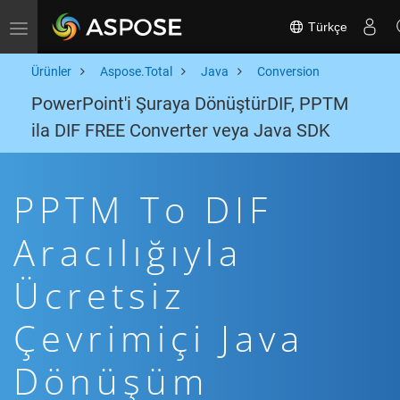
Türkçe
Toggle navigation
Ürünler
Aspose.Total
Java
Conversion
PowerPoint'i Şuraya DönüştürDIF, PPTM
ila DIF FREE Converter veya Java SDK
PPTM To DIF
Aracılığıyla
Ücretsiz
Çevrimiçi Java
Dönüşüm