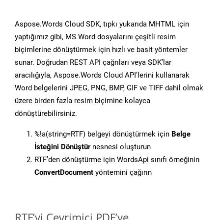
Aspose.Words Cloud SDK, tıpkı yukarıda MHTML için
yaptığımız gibi, MS Word dosyalarını çeşitli resim
biçimlerine dönüştürmek için hızlı ve basit yöntemler
sunar. Doğrudan REST API çağrıları veya SDK’lar
aracılığıyla, Aspose.Words Cloud API’lerini kullanarak
Word belgelerini JPEG, PNG, BMP, GIF ve TIFF dahil olmak
üzere birden fazla resim biçimine kolayca
dönüştürebilirsiniz.
%!a(string=RTF) belgeyi dönüştürmek için
Belge
İsteğini Dönüştür
nesnesi oluşturun
RTF’den dönüştürme için WordsApi sınıfı örneğinin
ConvertDocument
yöntemini çağırın
RTF’yi Çevrimiçi PDF’ye