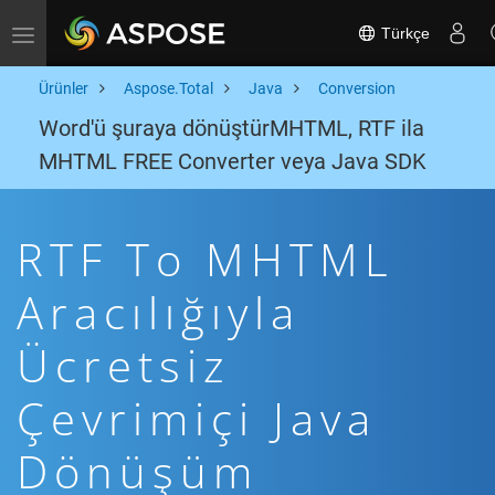
Türkçe
Toggle navigation
Ürünler
Aspose.Total
Java
Conversion
Word'ü şuraya dönüştürMHTML, RTF ila
MHTML FREE Converter veya Java SDK
RTF To MHTML
Aracılığıyla
Ücretsiz
Çevrimiçi Java
Dönüşüm