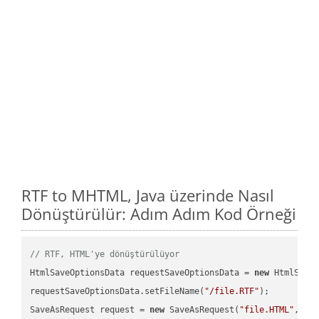
RTF to MHTML, Java üzerinde Nasıl
Dönüştürülür: Adım Adım Kod Örneği
// RTF, HTML'ye dönüştürülüyor
HtmlSaveOptionsData requestSaveOptionsData = 
new
 HtmlSaveO
requestSaveOptionsData.setFileName(
"/file.RTF"
);

SaveAsRequest request = 
new
 SaveAsRequest(
"file.HTML"
,req