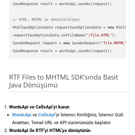
SaveResponse result = wordsApi.saveAs(request);

// HTML, MHTML'ye dönüştürülüyor
HtmlSaveOptionsData requestSaveOptionsData = 
new
 HtmlSaveO
requestSaveOptionsData.setFileName(
"/file.HTML"
);

SaveAsRequest request = 
new
 SaveAsRequest(
"file.MHTML"
,re
RTF Files to MHTML SDK’sında Basit
Java Dönüşümü
WordsApi ve CellsApi’yi kurun
WordsApi
ve
CellsApi
‘yi İstemci Kimliğiniz, İstemci Gizli
Anahtarı, Temel URL ve API sürümünüzle başlatın
WordsApi ile RTF’yi HTML’ye dönüştürün