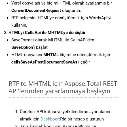
Yerel dosya adı ve biçimi HTML olarak ayarlanmış bir
ConvertDocumentRequest
oluşturun.
RTF belgesini HTML’ye dönüştürmek için WordsApi’yi
kullanın.
HTML’yi CellsApi ile MHTML’ye dönüştür
SaveFormat olarak MHTML ile CellsAPI’den
SaveOption
‘ı başlat
HTML dosyasını
MHTML
biçimine dönüştürmek için
cellsSaveAsPostDocumentSaveAs
‘i çağır
RTF to MHTML için Aspose.Total REST
API'lerinden yararlanmaya başlayın
Ücretsiz API kotası ve yetkilendirme ayrıntılarını
almak için
Dashboard
‘da bir hesap oluşturun
Java kaynak kodu için Aspose.Words ve