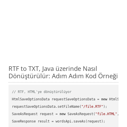
RTF to TXT, Java üzerinde Nasıl
Dönüştürülür: Adım Adım Kod Örneği
// RTF, HTML'ye dönüştürülüyor
HtmlSaveOptionsData requestSaveOptionsData = 
new
 HtmlSaveO
requestSaveOptionsData.setFileName(
"/file.RTF"
);

SaveAsRequest request = 
new
 SaveAsRequest(
"file.HTML"
,req
SaveResponse result = wordsApi.saveAs(request);
