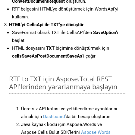
ConvertDocumentRequest
oluşturun.
RTF belgesini HTML’ye dönüştürmek için WordsApi’yi
kullanın.
HTML’yi CellsApi ile TXT’ye dönüştür
SaveFormat olarak TXT ile CellsAPI’den
SaveOption
‘ı
başlat
HTML dosyasını
TXT
biçimine dönüştürmek için
cellsSaveAsPostDocumentSaveAs
‘i çağır
RTF to TXT için Aspose.Total REST
API'lerinden yararlanmaya başlayın
Ücretsiz API kotası ve yetkilendirme ayrıntılarını
almak için
Dashboard
‘da bir hesap oluşturun
Java kaynak kodu için Aspose.Words ve
Aspose.Cells Bulut SDK’lerini
Aspose.Words