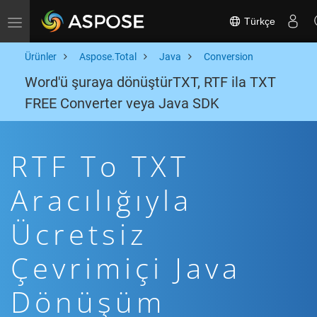
Türkçe
Toggle navigation
Ürünler
Aspose.Total
Java
Conversion
Word'ü şuraya dönüştürTXT, RTF ila TXT
FREE Converter veya Java SDK
RTF To TXT
Aracılığıyla
Ücretsiz
Çevrimiçi Java
Dönüşüm