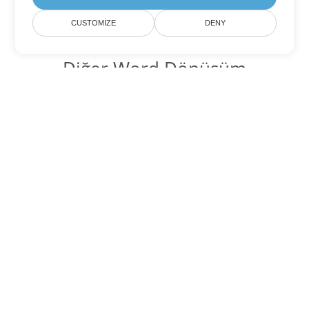
CUSTOMIZE
DENY
Diğer Word Dönüşüm
Seçenekleri
RTF'yi DOC'ye dönüştür
DOC:
Microsoft Word Binary Format
RTF'yi DOT'ye dönüştür
DOT:
Microsoft Word Template Files
RTF'yi DOCX'ye dönüştür
DOCX:
Office 2007+ Word Document
RTF'yi DOCM'ye dönüştür