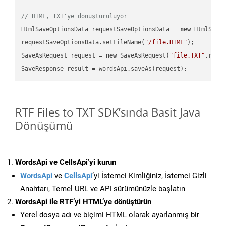
// HTML, TXT'ye dönüştürülüyor
HtmlSaveOptionsData requestSaveOptionsData = 
new
 HtmlSaveO
requestSaveOptionsData.setFileName(
"/file.HTML"
);

SaveAsRequest request = 
new
 SaveAsRequest(
"file.TXT"
,requ
RTF Files to TXT SDK’sında Basit Java
Dönüşümü
WordsApi ve CellsApi’yi kurun
WordsApi
ve
CellsApi
‘yi İstemci Kimliğiniz, İstemci Gizli
Anahtarı, Temel URL ve API sürümünüzle başlatın
WordsApi ile RTF’yi HTML’ye dönüştürün
Yerel dosya adı ve biçimi HTML olarak ayarlanmış bir