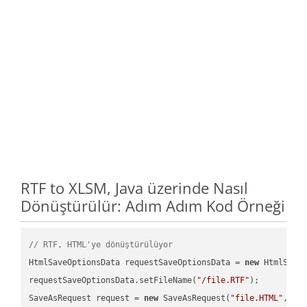
RTF to XLSM, Java üzerinde Nasıl
Dönüştürülür: Adım Adım Kod Örneği
// RTF, HTML'ye dönüştürülüyor
HtmlSaveOptionsData requestSaveOptionsData = 
new
 HtmlSaveO
requestSaveOptionsData.setFileName(
"/file.RTF"
);

SaveAsRequest request = 
new
 SaveAsRequest(
"file.HTML"
,req