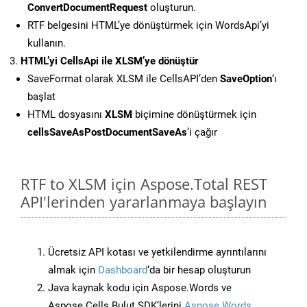
ConvertDocumentRequest
oluşturun.
RTF belgesini HTML’ye dönüştürmek için WordsApi’yi
kullanın.
HTML’yi CellsApi ile XLSM’ye dönüştür
SaveFormat olarak XLSM ile CellsAPI’den
SaveOption
‘ı
başlat
HTML dosyasını
XLSM
biçimine dönüştürmek için
cellsSaveAsPostDocumentSaveAs
‘i çağır
RTF to XLSM için Aspose.Total REST
API'lerinden yararlanmaya başlayın
Ücretsiz API kotası ve yetkilendirme ayrıntılarını
almak için
Dashboard
‘da bir hesap oluşturun
Java kaynak kodu için Aspose.Words ve
Aspose.Cells Bulut SDK’lerini
Aspose.Words