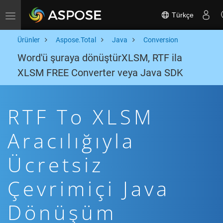
Türkçe
Toggle navigation
Ürünler
Aspose.Total
Java
Conversion
Word'ü şuraya dönüştürXLSM, RTF ila
XLSM FREE Converter veya Java SDK
RTF To XLSM
Aracılığıyla
Ücretsiz
Çevrimiçi Java
Dönüşüm