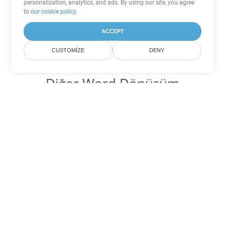
personalization, analytics, and ads. By using our site, you agree
to
our cookie policy
.
ACCEPT
CUSTOMIZE
DENY
Diğer Word Dönüşüm
Seçenekleri
RTF'yi DOC'ye dönüştür
DOC:
Microsoft Word Binary Format
RTF'yi DOT'ye dönüştür
DOT:
Microsoft Word Template Files
RTF'yi DOCX'ye dönüştür
DOCX:
Office 2007+ Word Document