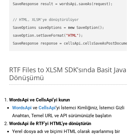
SaveResponse result = wordsApi.saveAs(request);

// HTML, XLSM'ye dönüştürülüyor
SaveOptions saveOptions = 
new
 SaveOption();

saveOption.setSaveFormat(
"HTML"
);

SaveResponse response = cellsApi.cellsSaveAsPostDocumentS
RTF Files to XLSM SDK’sında Basit Java
Dönüşümü
WordsApi ve CellsApi’yi kurun
WordsApi
ve
CellsApi
‘yi İstemci Kimliğiniz, İstemci Gizli
Anahtarı, Temel URL ve API sürümünüzle başlatın
WordsApi ile RTF’yi HTML’ye dönüştürün
Yerel dosya adı ve biçimi HTML olarak ayarlanmış bir